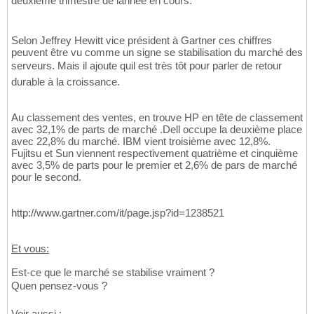
deuxième trimestre de lannée en cours.
Selon Jeffrey Hewitt vice président à Gartner ces chiffres
peuvent être vu comme un signe se stabilisation du marché des
serveurs. Mais il ajoute quil est très tôt pour parler de retour
durable à la croissance.
Au classement des ventes, en trouve HP en tête de classement
avec 32,1% de parts de marché .Dell occupe la deuxième place
avec 22,8% du marché. IBM vient troisième avec 12,8%.
Fujitsu et Sun viennent respectivement quatrième et cinquième
avec 3,5% de parts pour le premier et 2,6% de pars de marché
pour le second.
http://www.gartner.com/it/page.jsp?id=1238521
Et vous:
Est-ce que le marché se stabilise vraiment ?
Quen pensez-vous ?
Voir aussi :