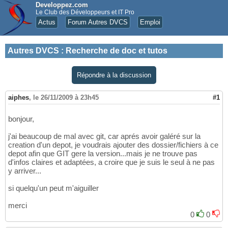
Developpez.com
Le Club des Développeurs et IT Pro
Actus
Forum Autres DVCS
Emploi
Autres DVCS
:
Recherche de doc et tutos
Répondre à la discussion
aiphes
,
le 26/11/2009 à 23h45
#1
bonjour,
j'ai beaucoup de mal avec git, car aprés avoir galéré sur la
creation d'un depot, je voudrais ajouter des dossier/fichiers à ce
depot afin que GIT gere la version...mais je ne trouve pas
d'infos claires et adaptées, a croire que je suis le seul à ne pas
y arriver...
si quelqu'un peut m'aiguiller
merci
0
0