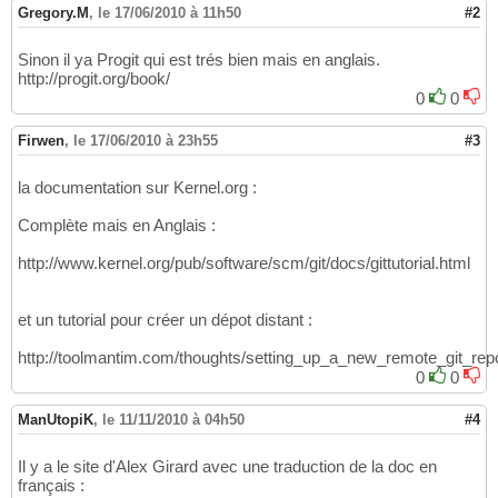
Gregory.M
,
le 17/06/2010 à 11h50
#2
Sinon il ya Progit qui est trés bien mais en anglais.
http://progit.org/book/
0
0
Firwen
,
le 17/06/2010 à 23h55
#3
la documentation sur Kernel.org :
Complète mais en Anglais :
http://www.kernel.org/pub/software/scm/git/docs/gittutorial.html
et un tutorial pour créer un dépot distant :
http://toolmantim.com/thoughts/setting_up_a_new_remote_git_repo
0
0
ManUtopiK
,
le 11/11/2010 à 04h50
#4
Il y a le site d'Alex Girard avec une traduction de la doc en
français :