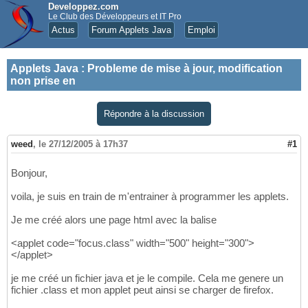
Developpez.com
Le Club des Développeurs et IT Pro
Actus
Forum Applets Java
Emploi
Applets Java
:
Probleme de mise à jour, modification
non prise en
Répondre à la discussion
weed
,
le 27/12/2005 à 17h37
#1
Bonjour,
voila, je suis en train de m'entrainer à programmer les applets.
Je me créé alors une page html avec la balise
<applet code="focus.class" width="500" height="300">
</applet>
je me créé un fichier java et je le compile. Cela me genere un
fichier .class et mon applet peut ainsi se charger de firefox.