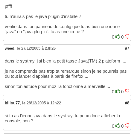
pffff
tu n'aurais pas le java plugin d'installé ?
verifie dans ton panneau de config que tu as bien une icone
"java" ou "java plug-in". tu as une icone ?
0
0
weed
,
le 27/12/2005 à 23h26
#7
dans le systray, j'ai bien la petit tasse Java(TM) 2 plateform ....
je ne comprends pas trop ta remarque sinon je ne pourrais pas
du tout lancer d'applets à partir de firefox ...
sinon ton astuce pour mozilla fonctionne à merveille ...
0
0
billou77
,
le 28/12/2005 à 12h22
#8
si tu as l'icone java dans le systray, tu peux donc afficher la
console, non ?
0
0