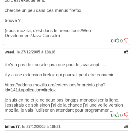
où c'est exactement.
cherche un peu dans ces menus firefox.
trouvé ?
(sous mozilla, c'est dans le menu Tools/Web
Development/Java Console)
0
0
weed
,
le 27/12/2005 à 18h18
#5
il n'y a pas de console java que pour le javascript .....
il y a une extension firefox qui pourrait peut etre convenir ...
https://addons.mozilla.org/extensions/moreinfo.php?
id=141&application=firefox
je suis en rtc et je ne peux pas longtps monopoliser la ligne,
j'essairais ce soir sinon j'ai de la chance j'ai une veille version
mozilla, je vais l'utiliser en attendant pour programmer ....
0
0
billou77
,
le 27/12/2005 à 18h21
#6