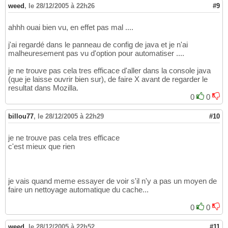
weed
,
le 28/12/2005 à 22h26
#9
ahhh ouai bien vu, en effet pas mal ....
j'ai regardé dans le panneau de config de java et je n'ai
malheuresement pas vu d'option pour automatiser ....
je ne trouve pas cela tres efficace d'aller dans la console java
(que je laisse ouvrir bien sur), de faire X avant de regarder le
resultat dans Mozilla.
0
0
billou77
,
le 28/12/2005 à 22h29
#10
je ne trouve pas cela tres efficace
c'est mieux que rien
je vais quand meme essayer de voir s'il n'y a pas un moyen de
faire un nettoyage automatique du cache...
0
0
weed
,
le 28/12/2005 à 22h52
#11