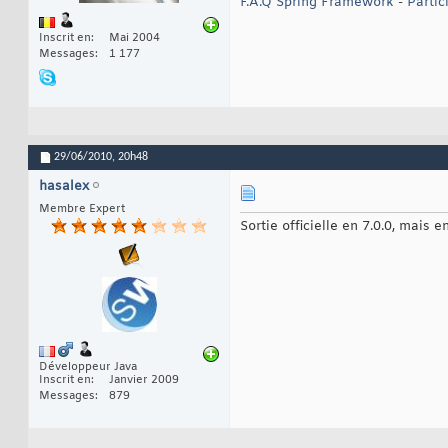
F.A.Q Spring Framework
-
Partic
Inscrit en
Mai 2004
Messages
1 177
29/06/2010,
20h48
hasalex
Membre Expert
Sortie officielle en 7.0.0, mais e
Développeur Java
Inscrit en
Janvier 2009
Messages
879