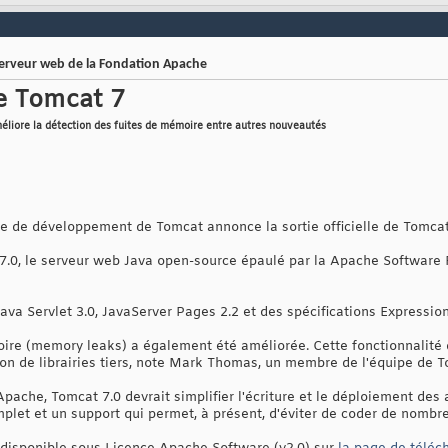
e serveur web de la Fondation Apache
de Tomcat 7
éliore la détection des fuites de mémoire entre autres nouveautés
ipe de développement de Tomcat annonce la sortie officielle de Tomcat
.0, le serveur web Java open-source épaulé par la Apache Software 
ava Servlet 3.0, JavaServer Pages 2.2 et des spécifications Expressio
oire (memory leaks) a également été améliorée. Cette fonctionnalité
ion de librairies tiers, note Mark Thomas, un membre de l'équipe de 
Apache, Tomcat 7.0 devrait simplifier l'écriture et le déploiement de
mplet et un support qui permet, à présent, d'éviter de coder de nomb