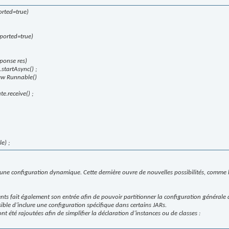
rted=true)
orted=true)
sponse res)
startAsync() ;
ew Runnable()
.receive() ;
e) ;
ne configuration dynamique. Cette dernière ouvre de nouvelles possibilités, comme l’aj
s fait également son entrée afin de pouvoir partitionner la configuration générale 
ssible d’inclure une configuration spécifique dans certains JARs.
nt été rajoutées afin de simplifier la déclaration d’instances ou de classes :