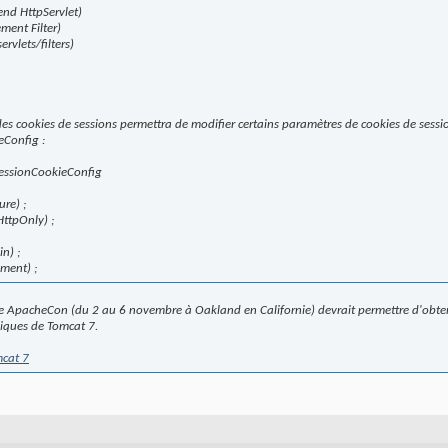
nd HttpServlet)
ment Filter)
vlets/filters)
 des cookies de sessions permettra de modifier certains paramètres de cookies de sess
eConfig :
.SessionCookieConfig
re) ;
ttpOnly) ;
n) ;
ment) ;
 ApacheCon (du 2 au 6 novembre à Oakland en Californie) devrait permettre d'obten
niques de Tomcat 7.
mcat 7