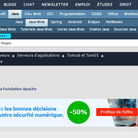
BLOGS
CHAT
NEWSLETTER
EMPLOI
ÉTUDES
DROIT
oft
Java
Dév. Web
EDI
Programmation
SGBD
Office
Mobiles
Java
Java Web
Spring
Android
Eclipse
NetBeans
Java Web
Tutoriels Java Web
Livres Java Web
Vidéos Java
Sources Java
ent !
Règles
rveurs
Serveurs d'applications
Tomcat et TomEE
he
e la Fondation Apache