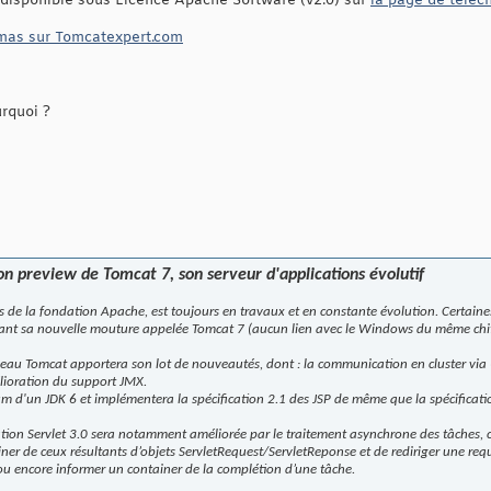
 disponible sous Licence Apache Software (v2.0) sur
la page de téléc
as sur Tomcatexpert.com
rquoi ?
n preview de Tomcat 7, son serveur d'applications évolutif
ns de la fondation Apache, est toujours en travaux et en constante évolution. Certaine
rnant sa nouvelle mouture appelée Tomcat 7 (aucun lien avec le Windows du même chif
veau Tomcat apportera son lot de nouveautés, dont : la communication en cluster v
mélioration du support JMX.
d'un JDK 6 et implémentera la spécification 2.1 des JSP de même que la spécificatio
ation Servlet 3.0 sera notamment améliorée par le traitement asynchrone des tâches, c
ainer de ceux résultants d’objets ServletRequest/ServletReponse et de rediriger une re
ou encore informer un container de la complétion d’une tâche.