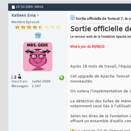
29/10/2009,
00h14
Katleen Erna
Sortie officielle de Tomcat 7, l
Membre éprouvé
Sortie officielle 
Le serveur web de la fondation Apache am
Mise à jour du 30/06/10
Après 18 mois de travail, l'équ
Cet upgrade de Apache Tomcat 7
nouveautés.
Inscrit en
Juillet 2009
Messages
1 547
On notera l'implémentation de J
La détection des fuites de mém
notamment ceux liés à l'utilisat
Selon les dires de la Fondation 
offrant un ensemble d'outils co