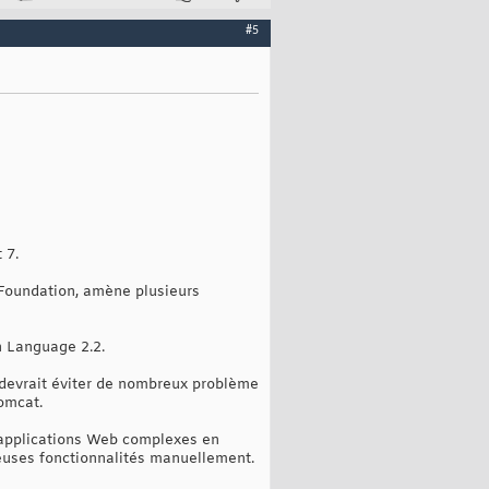
#5
 7.
Foundation, amène plusieurs
n Language 2.2.
 devrait éviter de nombreux problème
Tomcat.
s applications Web complexes en
reuses fonctionnalités manuellement.