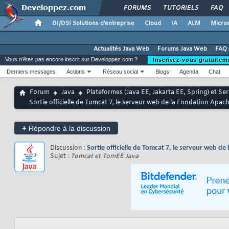
FORUMS
TUTORIELS
FAQ
DI/DSI Solutions d'entreprise
Cloud
IA
ALM
Micros
Actualités Java Web
Forums Java Web
FAQ 
Vous n'êtes pas encore inscrit sur Developpez.com ?
Inscrivez-vous gratuitem
Derniers messages
Actions
Réseau social
Blogs
Agenda
Chat
Forum
Java
Plateformes (Java EE, Jakarta EE, Spring) et Se
Sortie officielle de Tomcat 7, le serveur web de la Fondation Apac
+
Répondre à la discussion
Discussion :
Sortie officielle de Tomcat 7, le serveur web d
Sujet :
Tomcat et TomEE Java