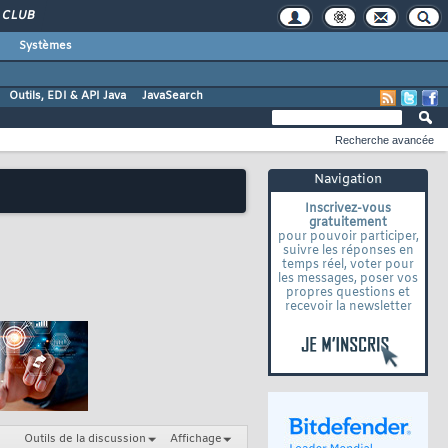
CLUB
Systèmes
Outils, EDI & API Java
JavaSearch
Recherche avancée
Navigation
Inscrivez-vous
gratuitement
pour pouvoir participer,
suivre les réponses en
temps réel, voter pour
les messages, poser vos
propres questions et
recevoir la newsletter
Outils de la discussion
Affichage