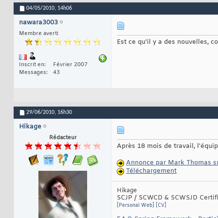
04/05/2010,
14h06
nawara3003
Membre averti
Est ce qu'il y a des nouvelles, 
Inscrit en
Février 2007
Messages
43
29/06/2010,
16h30
Hikage
Rédacteur
Après 18 mois de travail, l'équ
Annonce par Mark Thomas s
Téléchargement
Hikage
SCJP / SCWCD & SCWSJD Certifie
[Personal Web]
[CV]