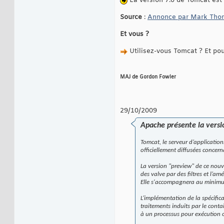
La version 7.0 de Tomcat est
Source
:
Annonce par Mark Thom
Et vous ?
Utilisez-vous Tomcat ? Et pou
MAJ de Gordon Fowler
29/10/2009
Apache présente la versio
Tomcat, le serveur d’applicatio
officiellement diffusées conce
La version "preview" de ce nou
des valve par des filtres et l’a
Elle s'accompagnera au minimum 
L’implémentation de la spécific
traitements induits par le cont
à un processus pour exécution 