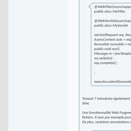
@WebFilter(asyncSuppo
public class MyFilter
@WebServlet(asyncSupp
public class MyServlet
service(Request req, Re
AsyncContext actx = req.
Runnable runnable = n
public void run()
Message m = jmsTemplate
res.write(m) ;
req.complete() ;
;
executor.submit(runnabl
Tomcat 7 introduira également u
time.
Une fonctionnalité Web Fragment
fichiers. Il sera par exemple po
De plus, certaines annotations o