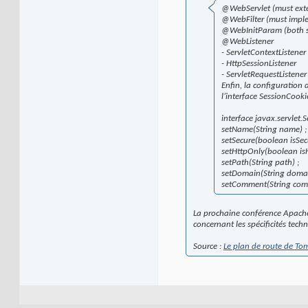
@WebServlet (must exte
@WebFilter (must imple
@WebInitParam (both ser
@WebListener
- ServletContextListener
- HttpSessionListener
- ServletRequestListener
Enfin, la configuration
l’interface SessionCooki
interface javax.servlet
setName(String name) ;
setSecure(boolean isSecu
setHttpOnly(boolean isH
setPath(String path) ;
setDomain(String domai
setComment(String com
La prochaine conférence Apache
concernant les spécificités tech
Source :
Le plan de route de To