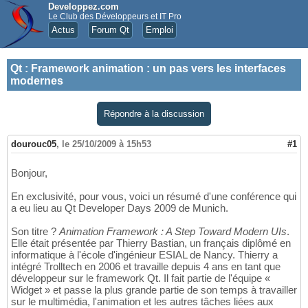
Developpez.com
Le Club des Développeurs et IT Pro
Actus
Forum Qt
Emploi
Qt
:
Framework animation : un pas vers les interfaces
modernes
Répondre à la discussion
dourouc05
,
le 25/10/2009 à 15h53
#1
Bonjour,
En exclusivité, pour vous, voici un résumé d'une conférence qui
a eu lieu au Qt Developer Days 2009 de Munich.
Son titre ?
Animation Framework : A Step Toward Modern UIs
.
Elle était présentée par Thierry Bastian, un français diplômé en
informatique à l'école d'ingénieur ESIAL de Nancy. Thierry a
intégré Trolltech en 2006 et travaille depuis 4 ans en tant que
développeur sur le framework Qt. Il fait partie de l'équipe «
Widget » et passe la plus grande partie de son temps à travailler
sur le multimédia, l'animation et les autres tâches liées aux