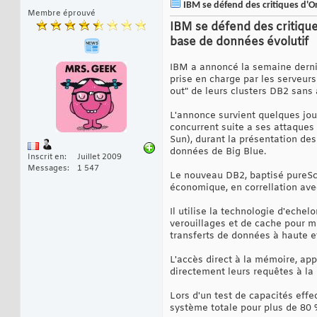
IBM se défend des critiques d'O
Membre éprouvé
IBM se défend des critiqu
base de données évolutif
IBM a annoncé la semaine derniè
prise en charge par les serveurs
out" de leurs clusters DB2 sans
L'annonce survient quelques jou
concurrent suite a ses attaques
Sun), durant la présentation des
données de Big Blue.
Inscrit en
Juillet 2009
Messages
1 547
Le nouveau DB2, baptisé pureSca
économique, en correllation ave
Il utilise la technologie d'ech
verouillages et de cache pour m
transferts de données à haute e
L'accès direct à la mémoire, a
directement leurs requêtes à la
Lors d'un test de capacités eff
système totale pour plus de 80 %