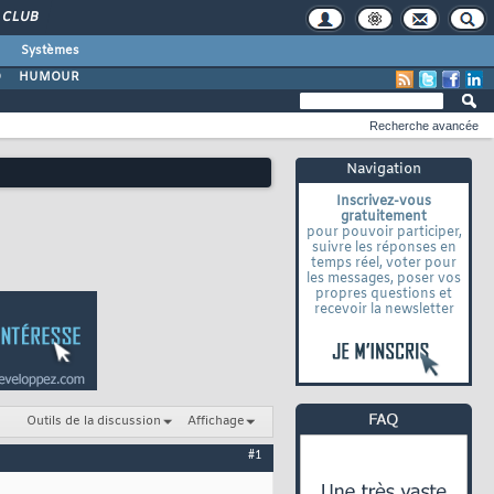
CLUB
Systèmes
O
HUMOUR
Recherche avancée
Navigation
Inscrivez-vous
gratuitement
pour pouvoir participer,
suivre les réponses en
temps réel, voter pour
les messages, poser vos
propres questions et
recevoir la newsletter
Outils de la discussion
Affichage
#1