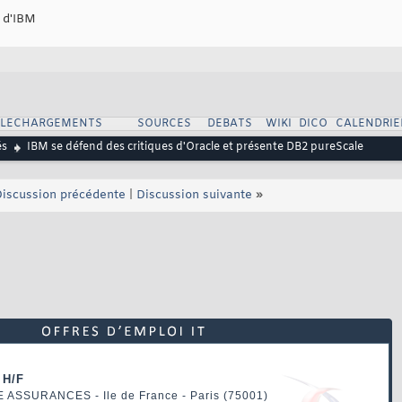
 d'IBM
ELECHARGEMENTS
SOURCES
DEBATS
WIKI
DICO
CALENDRIE
és
IBM se défend des critiques d'Oracle et présente DB2 pureScale
iscussion précédente
|
Discussion suivante
»
 H/F
E ASSURANCES
- Ile de France - Paris (75001)