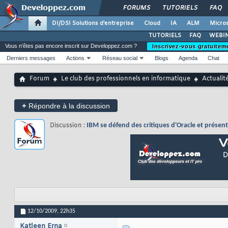
FORUMS
TUTORIELS
FAQ
DI/DSI Solutions d'entreprise
Cloud
IA
ALM
Micros
TUTORIELS
FAQ
WEBIN
Vous n'êtes pas encore inscrit sur Developpez.com ?
Inscrivez-vous gratuitem
Derniers messages
Actions
Réseau social
Blogs
Agenda
Chat
Forum
Le club des professionnels en informatique
Actualit
+
Répondre à la discussion
Discussion :
IBM se défend des critiques d'Oracle et présen
12/10/2009,
22h35
Katleen Erna