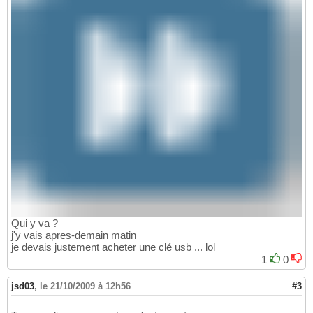
Qui y va ?
j'y vais apres-demain matin
je devais justement acheter une clé usb ... lol
1
0
jsd03
,
le 21/10/2009 à 12h56
#3