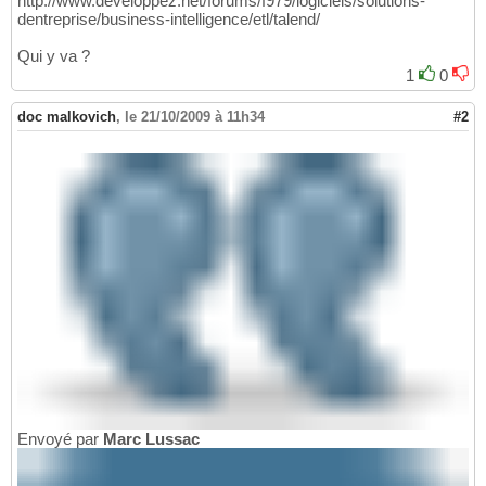
http://www.developpez.net/forums/f979/logiciels/solutions-
dentreprise/business-intelligence/etl/talend/
Qui y va ?
1
0
doc malkovich
,
le 21/10/2009 à 11h34
#2
Envoyé par
Marc Lussac