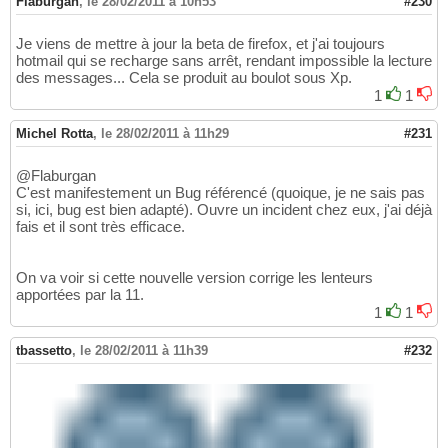
Flaburgan
,
le 28/02/2011 à 10h53
#230
Je viens de mettre à jour la beta de firefox, et j'ai toujours
hotmail qui se recharge sans arrêt, rendant impossible la lecture
des messages... Cela se produit au boulot sous Xp.
1
1
Michel Rotta
,
le 28/02/2011 à 11h29
#231
@Flaburgan
C'est manifestement un Bug référencé (quoique, je ne sais pas
si, ici, bug est bien adapté). Ouvre un incident chez eux, j'ai déjà
fais et il sont très efficace.
On va voir si cette nouvelle version corrige les lenteurs
apportées par la 11.
1
1
tbassetto
,
le 28/02/2011 à 11h39
#232