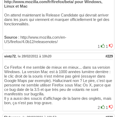
http://www.mozilla.com/fr/firefox/beta/ pour Windows,
Linux et Mac
On attend maintenant la Release Candidate qui devrait arriver
dans les jours qui viennent et marquer officiellement le gel des
fonctionnalités.
Source
: http://www.mozilla.com/en-
US/firefox/4.0b12/releasenotes/
1
1
vintz72
,
le 28/02/2011 à 10h20
#229
Ce Firefox 4 me semble de mieux en mieux... dans sa version
Windows. La version Mac est à 1000 années lumière derrière :
le clic droit de la souris n'est même pas géré (essayer dans
Google Maps par exemple). Hallucinant non ? Le pire, c'est que
personne ne semble utiliser Firefox sous Mac Os X, parce que
ce bug date de la 3.5 et que très peu de votants ne sont
manifestés sur bugzilla.
Il y a aussi des soucis d'affichage de la barre des onglets, mais
bon, ça n'est pas trop grave.
2
1