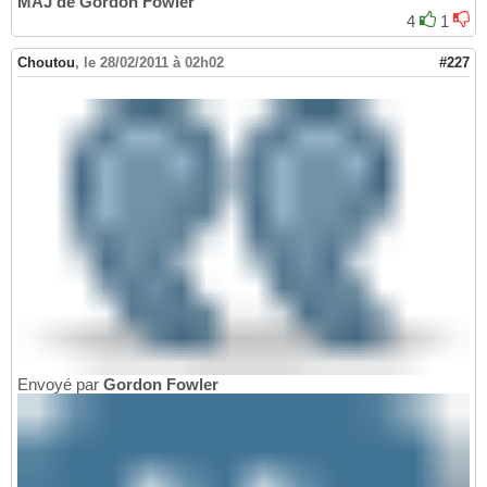
MAJ de Gordon Fowler
4
1
Choutou
,
le 28/02/2011 à 02h02
#227
Envoyé par
Gordon Fowler