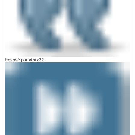
Envoyé par
vintz72