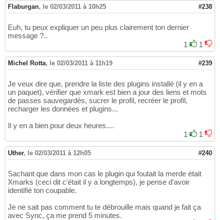
Flaburgan
,
le 02/03/2011 à 10h25
#238
Euh, tu peux expliquer un peu plus clairement ton dernier
message ?..
1
1
Michel Rotta
,
le 02/03/2011 à 11h19
#239
Je veux dire que, prendre la liste des plugins installé (il y en a
un paquet), vérifier que xmark est bien a jour des liens et mots
de passes sauvegardés, sucrer le profil, recréer le profil,
recharger les données et plugins...
Il y en a bien pour deux heures....
1
1
Uther
,
le 02/03/2011 à 12h05
#240
Sachant que dans mon cas le plugin qui foutait la merde était
Xmarks (ceci dit c'était il y a longtemps), je pense d'avoir
identifié ton coupable.
Je ne sait pas comment tu te débrouille mais quand je fait ça
avec Sync, ça me prend 5 minutes.