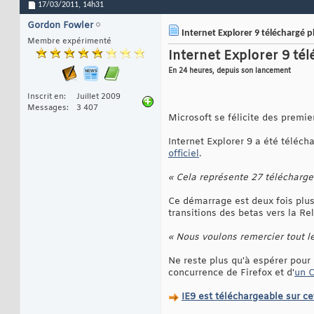
17/03/2011,
14h31
Gordon Fowler
Internet Explorer 9 téléchargé pl
Membre expérimenté
Internet Explorer 9 tél
En 24 heures, depuis son lancement
Inscrit en
Juillet 2009
Messages
3 407
Microsoft se félicite des premie
Internet Explorer 9 a été téléch
officiel
.
« Cela représente 27 télécharge
Ce démarrage est deux fois plus 
transitions des betas vers la Re
« Nous voulons remercier tout l
Ne reste plus qu'à espérer pour 
concurrence de Firefox et d'
un C
IE9 est téléchargeable sur c