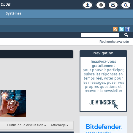
CLUB
Systèmes
Recherche avancée
Navigation
Inscrivez-vous
gratuitement
pour pouvoir participer,
suivre les réponses en
temps réel, voter pour
les messages, poser vos
propres questions et
recevoir la newsletter
Outils de la discussion
Affichage