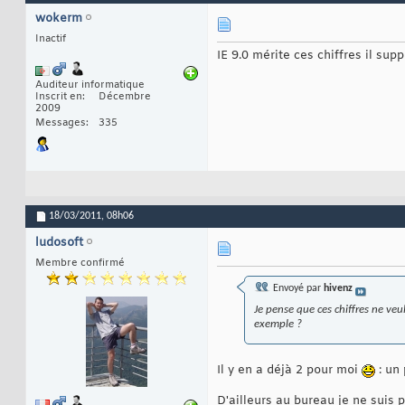
wokerm
Inactif
IE 9.0 mérite ces chiffres il supp
Auditeur informatique
Inscrit en
Décembre
2009
Messages
335
18/03/2011,
08h06
ludosoft
Membre confirmé
Envoyé par
hivenz
Je pense que ces chiffres ne ve
exemple ?
Il y en a déjà 2 pour moi
: un 
D'ailleurs au bureau je ne suis p