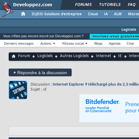
FORUMS
TUTORIELS
FAQ
DI/DSI Solutions d'entreprise
Cloud
IA
ALM
Micros
Logiciels
Vous n'êtes pas encore inscrit sur Developpez.com ?
Inscrivez-vous gratuitem
Derniers messages
Actions
Réseau social
Blogs
Agenda
Chat
Forum
Logiciels
Autres Logiciels
Internet
IE
Inter
+
Répondre à la discussion
Discussion :
Internet Explorer 9 téléchargé plus de 2,3 millio
Sujet :
IE