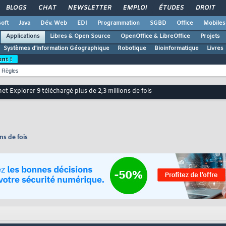
BLOGS
CHAT
NEWSLETTER
EMPLOI
ÉTUDES
DROIT
oft
Java
Dév. Web
EDI
Programmation
SGBD
Office
Mobiles
Applications
Libres & Open Source
OpenOffice & LibreOffice
Projets
Systèmes d'information Géographique
Robotique
Bioinformatique
Livres
ent !
Règles
net Explorer 9 téléchargé plus de 2,3 millions de fois
ns de fois