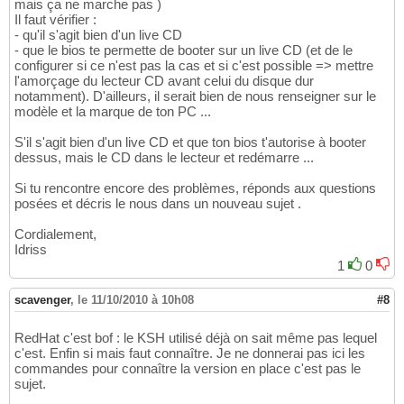
mais ça ne marche pas )
Il faut vérifier :
- qu'il s'agit bien d'un live CD
- que le bios te permette de booter sur un live CD (et de le
configurer si ce n'est pas la cas et si c'est possible => mettre
l'amorçage du lecteur CD avant celui du disque dur
notamment). D'ailleurs, il serait bien de nous renseigner sur le
modèle et la marque de ton PC ...
S'il s'agit bien d'un live CD et que ton bios t'autorise à booter
dessus, mais le CD dans le lecteur et redémarre ...
Si tu rencontre encore des problèmes, réponds aux questions
posées et décris le nous dans un nouveau sujet .
Cordialement,
Idriss
1
0
scavenger
,
le 11/10/2010 à 10h08
#8
RedHat c'est bof : le KSH utilisé déjà on sait même pas lequel
c'est. Enfin si mais faut connaître. Je ne donnerai pas ici les
commandes pour connaître la version en place c'est pas le
sujet.