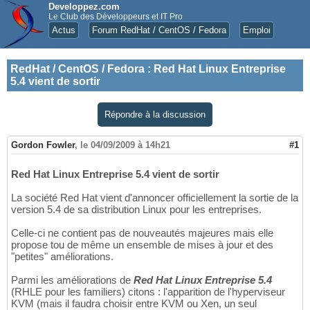
Developpez.com
Le Club des Développeurs et IT Pro
Actus
Forum RedHat / CentOS / Fedora
Emploi
RedHat / CentOS / Fedora
:
Red Hat Linux Entreprise
5.4 vient de sortir
Répondre à la discussion
Gordon Fowler
,
le 04/09/2009 à 14h21
#1
Red Hat Linux Entreprise 5.4 vient de sortir
La société Red Hat vient d'annoncer officiellement la sortie de la
version 5.4 de sa distribution Linux pour les entreprises.
Celle-ci ne contient pas de nouveautés majeures mais elle
propose tou de même un ensemble de mises à jour et des
"petites" améliorations.
Parmi les améliorations de
Red Hat Linux Entreprise 5.4
(RHLE pour les familiers) citons : l'apparition de l'hyperviseur
KVM (mais il faudra choisir entre KVM ou Xen, un seul