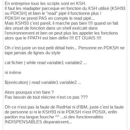
En entreprise tous les scripts sont en KSH.
Il faut les réadapter parceque en fonction du KSH utilisé (KSH93
ou PDKSH) et bien le "read" pipé il fonctionne plus !
PDKSH ne prend PAS en compte le read pipé...
Mais KSH93 c'est pareil, il marche pas bien !!!! quand on fait
des unset de fonction dans un shell exécuté dans
l'environnement et ben on peut plus les appeler les fonctions
alors que le FPATH est bien défini !!!! ET OUAIS !!!!
Oh c'est juste un tout petit détail hein... Personne en PDKSH ne
tape jamais de lignes du style
cat fichier | while read variable1 variable2 ...
ni même
$(exécution) | read variable1 variable2 ...
Alors pourquoi s'en faire ?
Pas besoin de tout réécrire n'est ce pas ???
Oh ce n'est pas la faute de RedHat ni d'IBM, juste c'est la faute
de personne si ni le KSH93 ni le PDKSH n'est POSIX, enfin
pardon ma langue fourche ^^ ...si des fonctionnalités
INDISPENSABLES disparaissent...