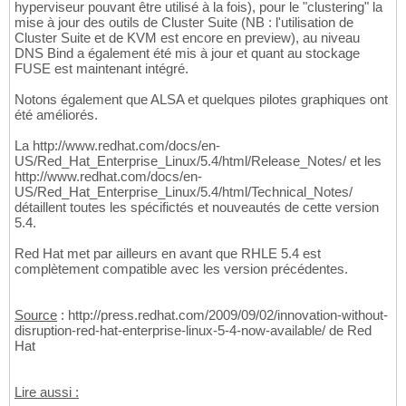
hyperviseur pouvant être utilisé à la fois), pour le "clustering" la
mise à jour des outils de Cluster Suite (NB : l'utilisation de
Cluster Suite et de KVM est encore en preview), au niveau
DNS Bind a également été mis à jour et quant au stockage
FUSE est maintenant intégré.
Notons également que ALSA et quelques pilotes graphiques ont
été améliorés.
La http://www.redhat.com/docs/en-
US/Red_Hat_Enterprise_Linux/5.4/html/Release_Notes/ et les
http://www.redhat.com/docs/en-
US/Red_Hat_Enterprise_Linux/5.4/html/Technical_Notes/
détaillent toutes les spécifictés et nouveautés de cette version
5.4.
Red Hat met par ailleurs en avant que RHLE 5.4 est
complètement compatible avec les version précédentes.
Source
: http://press.redhat.com/2009/09/02/innovation-without-
disruption-red-hat-enterprise-linux-5-4-now-available/ de Red
Hat
Lire aussi :