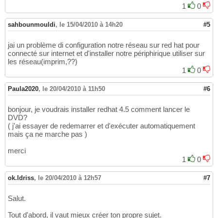
1
0
sahbounmouldi
,
le 15/04/2010 à 14h20
#5
jai un problème di configuration notre réseau sur red hat pour
connecté sur internet et d'installer notre périphirique utiliser sur
les réseau(imprim,??)
1
0
Paula2020
,
le 20/04/2010 à 11h50
#6
bonjour, je voudrais installer redhat 4.5 comment lancer le
DVD?
( j'ai essayer de redemarrer et d'exécuter automatiquement
mais ça ne marche pas )
merci
1
0
ok.Idriss
,
le 20/04/2010 à 12h57
#7
Salut.
Tout d'abord, il vaut mieux créer ton propre sujet.