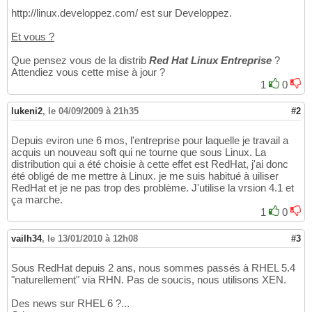
http://linux.developpez.com/ est sur Developpez.
Et vous ?
Que pensez vous de la distrib
Red Hat Linux Entreprise
?
Attendiez vous cette mise à jour ?
1
0
lukeni2
,
le 04/09/2009 à 21h35
#2
Depuis eviron une 6 mos, l'entreprise pour laquelle je travail a
acquis un nouveau soft qui ne tourne que sous Linux. La
distribution qui a été choisie à cette effet est RedHat, j'ai donc
été obligé de me mettre à Linux. je me suis habitué à uiliser
RedHat et je ne pas trop des problème. J'utilise la vrsion 4.1 et
ça marche.
1
0
vailh34
,
le 13/01/2010 à 12h08
#3
Sous RedHat depuis 2 ans, nous sommes passés à RHEL 5.4
"naturellement" via RHN. Pas de soucis, nous utilisons XEN.
Des news sur RHEL 6 ?...