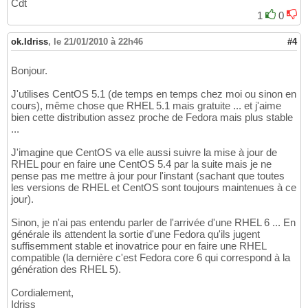
Cdt
1
0
ok.Idriss
,
le 21/01/2010 à 22h46
#4
Bonjour.
J'utilises CentOS 5.1 (de temps en temps chez moi ou sinon en
cours), même chose que RHEL 5.1 mais gratuite ... et j'aime
bien cette distribution assez proche de Fedora mais plus stable
...
J'imagine que CentOS va elle aussi suivre la mise à jour de
RHEL pour en faire une CentOS 5.4 par la suite mais je ne
pense pas me mettre à jour pour l'instant (sachant que toutes
les versions de RHEL et CentOS sont toujours maintenues à ce
jour).
Sinon, je n'ai pas entendu parler de l'arrivée d'une RHEL 6 ... En
générale ils attendent la sortie d'une Fedora qu'ils jugent
suffisemment stable et inovatrice pour en faire une RHEL
compatible (la dernière c'est Fedora core 6 qui correspond à la
génération des RHEL 5).
Cordialement,
Idriss