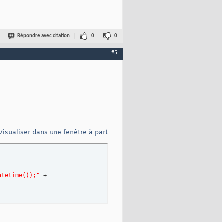
Répondre avec citation
0
0
#5
Visualiser dans une fenêtre à part
atetime());"
 +
