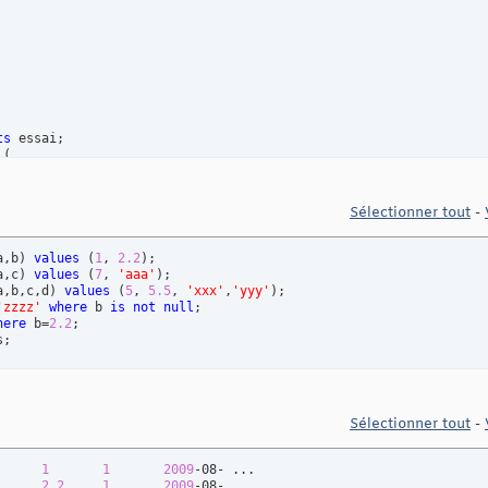
ts
 
(
Sélectionner tout
-
a,b
)
values
(
1
, 
2.2
)
_essai after 
insert
on
a,c
)
values
(
7
, 
'aaa'
)
a,b,c,d
)
values
(
5
, 
5.5
, 
'xxx'
,
'yyy'
)
es 
values
(
"insert"
,
"essai"
, 
"a"
, new.a, new.rowid, 
datetime
(
)
)
;
'zzzz'
where
 b 
is
not
null
es 
values
(
"insert"
,
"essai"
, 
"b"
, new.b, new.rowid, 
datetime
(
)
)
;
here
 b=
2.2
es 
values
(
"insert"
,
"essai"
, 
"c"
, new.c, new.rowid, 
datetime
(
)
)
;
s;
es 
values
(
"insert"
,
"essai"
, 
"d"
, new.d, new.rowid, 
datetime
(
)
)
_a_essai after 
update
of
 a 
on
Sélectionner tout
-
es 
values
(
"update"
,
"essai"
, 
"a"
, new.a, new.rowid, 
datetime
(
)
)
      
1
1
2009
      
2.2
1
2009