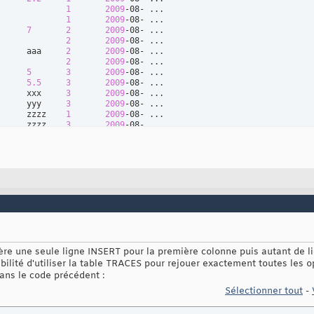
_b_essai after 
update
of
 b 
on
              
1
2009
              
1
2009
es 
values
(
"update"
,
"essai"
, 
"b"
, new.b, new.rowid, 
datetime
(
)
)
      
7
2
2009
              
2
2009
      aaa     
2
2009
_c_essai after 
update
of
 c 
on
              
2
2009
      
5
3
2009
es 
values
(
"update"
,
"essai"
, 
"c"
, new.c, new.rowid, 
datetime
(
)
)
      
5.5
3
2009
      xxx     
3
2009
      yyy     
3
2009
_essai after 
delete
on
      zzzz    
1
2009
      zzzz    
3
2009
es 
values
(
"delete"
,
"essai"
, 
"a,b,c,d"
, 
null
, old.rowid, 
dateti
b,c,d         
1
2009
-08- ...
énère une seule ligne INSERT pour la première colonne puis autant de 
sibilité d'utiliser la table TRACES pour rejouer exactement toutes les o
dans le code précédent :
Sélectionner tout
-