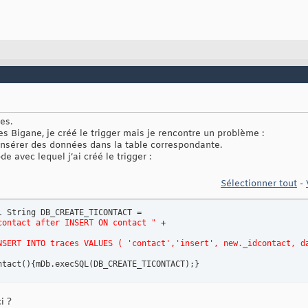
es.
es Bigane, je créé le trigger mais je rencontre un problème :
 insérer des données dans la table correspondante.
ode avec lequel j’ai créé le trigger :
Sélectionner tout
-
contact after INSERT ON contact "
 + 

NSERT INTO traces VALUES ( 'contact','insert', new._idcontact, d
ntact
(
)
{
mDb.execSQL
(
DB_CREATE_TICONTACT
)
;
}
i ?