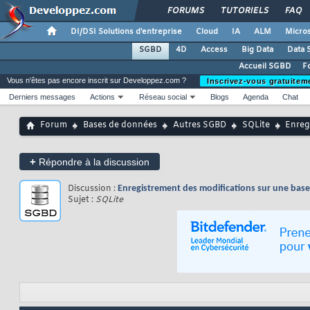
FORUMS
TUTORIELS
FAQ
DI/DSI Solutions d'entreprise
Cloud
IA
ALM
Micros
SGBD
4D
Access
Big Data
Data 
Accueil SGBD
F
Vous n'êtes pas encore inscrit sur Developpez.com ?
Inscrivez-vous gratuitem
Derniers messages
Actions
Réseau social
Blogs
Agenda
Chat
Forum
Bases de données
Autres SGBD
SQLite
Enreg
+
Répondre à la discussion
Discussion :
Enregistrement des modifications sur une base 
Sujet :
SQLite