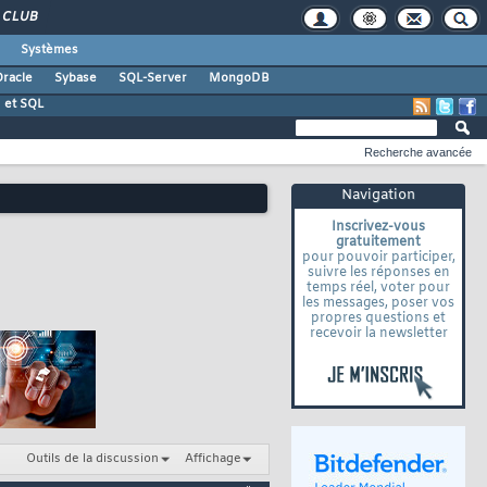
CLUB
Systèmes
racle
Sybase
SQL-Server
MongoDB
 et SQL
Recherche avancée
Navigation
Inscrivez-vous
gratuitement
pour pouvoir participer,
suivre les réponses en
temps réel, voter pour
les messages, poser vos
propres questions et
recevoir la newsletter
Outils de la discussion
Affichage