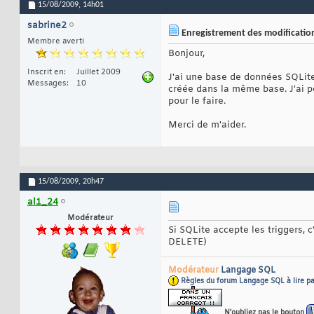
15/08/2009,
14h01
sabrine2
Enregistrement des modification
Membre averti
Bonjour,
Inscrit en
Juillet 2009
J'ai une base de données SQLite
Messages
10
créée dans la même base. J'ai pen
pour le faire.
Merci de m'aider.
15/08/2009,
20h47
al1_24
Modérateur
Si SQLite accepte les triggers, 
DELETE)
Modérateur
Langage SQL
Règles du forum Langage SQL à lire pa
N'oubliez pas le bouton