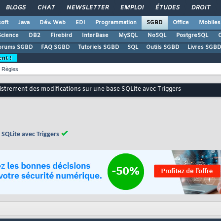
BLOGS
CHAT
NEWSLETTER
EMPLOI
ÉTUDES
DROIT
oft
Java
Dév. Web
EDI
Programmation
SGBD
Office
Mobiles
Science
DB2
Firebird
InterBase
MySQL
NoSQL
PostgreSQL
O
orums SGBD
FAQ SGBD
Tutoriels SGBD
SQL
Outils SGBD
Livres SGBD
ent !
Règles
istrement des modifications sur une base SQLite avec Triggers
SQLite avec Triggers