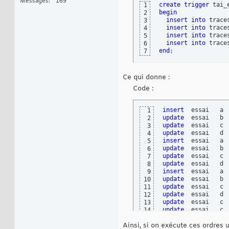
Messages
169
create
trigger
 tai_
1
begin
2
insert
into
 trace
3
insert
into
 trace
4
insert
into
 trace
5
insert
into
 trace
6
end
;
7
Ce qui donne :
Code :
insert
  essai   a 
1
update
  essai   b 
2
update
  essai   c 
3
update
  essai   d 
4
insert
  essai   a 
5
update
  essai   b 
6
update
  essai   c 
7
update
  essai   d 
8
insert
  essai   a 
9
update
  essai   b 
10
update
  essai   c 
11
update
  essai   d 
12
update
  essai   c 
13
update
  essai   c 
14
delete
  essai   a,
15
Ainsi, si on exécute ces ordres u