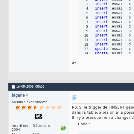
create
trigger
 tau
35
insert
  essai   c 
3
begin
36
insert
  essai   d 
4
insert
into
 trac
37
insert
  essai   a 
5
end
;

38
insert
  essai   b 
6
39
insert
  essai   c 
7
create
trigger
 tau
40
insert
  essai   d 
8
begin
41
insert
  essai   a 
9
insert
into
 trac
42
insert
  essai   b 
10
end
;

43
insert
  essai   c 
11
44
insert
  essai   d 
12
create
trigger
 tad
45
update
  essai   c 
13
begin
46
update
  essai   c 
14
insert
into
 trac
47
delete
  essai   a,
15
end
;

48
a+
49
commit
;
50
16/08/2009,
08h36
bigane
Membre expérimenté
PS: Si le trigger de l'INSERT g
dans la table, alors on a la pos
Il n'y a presque rien à changer 
Code :
Inscrit en
Décembre
2004