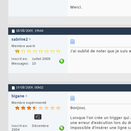
Merci.
18/08/2009,
19h44
sabrine2
Membre averti
J'ai oublié de noter que je sui
Inscrit en
Juillet 2009
Messages
10
19/08/2009,
00h02
bigane
Membre expérimenté
Bonjour,
Lorsque l'on crée un trigger qui
une erreur d'exécution lors du d
Inscrit en
Décembre
impossible d'insérer une ligne c
2004