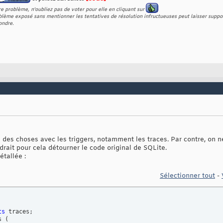
e problème, n'oubliez pas de voter pour elle en cliquant sur
lème exposé sans mentionner les tentatives de résolution infructueuses peut laisser suppos
ondre.
 des choses avec les triggers, notamment les traces. Par contre, on ne
udrait pour cela détourner le code original de SQLite.
étallée :
Sélectionner tout
-
ts
s 
(