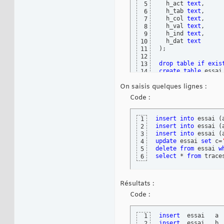
  h_act 
text
,

5
  h_tab 
text
,

6
  h_col 
text
,

7
  h_val 
text
,

8
  h_ind 
text
,

9
  h_dat 
text
10
)
;

11
12
drop
table
if
exis
13
create
table
 essai
14
  a 
integer
,

15
On saisis quelques lignes :
  b 
real
,

16
  c 
text
,

17
Code :
  d 
blob
18
)
;

19
20
insert
into
 essai 
(
1
create
trigger
 tai
21
insert
into
 essai 
(
2
begin
22
insert
into
 essai 
(
3
insert
into
 trac
23
update
 essai 
set
 c=
4
insert
into
 trac
24
delete
from
 essai 
w
5
insert
into
 trac
25
select
 * 
from
 trace
6
insert
into
 trac
26
end
;

27
28
Résultats :
29
create
trigger
 tau
30
Code :
begin
31
insert
into
 trac
32
end
;

33
insert
  essai   a 
1
34
insert
  essai   b 
2