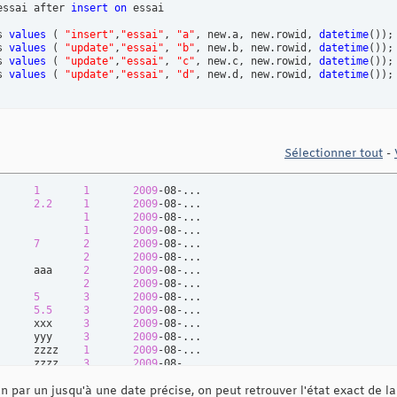
essai after 
insert
on
s 
values
(
"insert"
,
"essai"
, 
"a"
, new.a, new.rowid, 
datetime
(
)
)
;

s 
values
(
"update"
,
"essai"
, 
"b"
, new.b, new.rowid, 
datetime
(
)
)
;

s 
values
(
"update"
,
"essai"
, 
"c"
, new.c, new.rowid, 
datetime
(
)
)
;

s 
values
(
"update"
,
"essai"
, 
"d"
, new.d, new.rowid, 
datetime
(
)
)
Sélectionner tout
-
      
1
1
2009
      
2.2
1
2009
              
1
2009
              
1
2009
      
7
2
2009
              
2
2009
      aaa     
2
2009
              
2
2009
      
5
3
2009
      
5.5
3
2009
      xxx     
3
2009
      yyy     
3
2009
      zzzz    
1
2009
      zzzz    
3
2009
b,c,d         
1
2009
-08-...
n par un jusqu'à une date précise, on peut retrouver l'état exact de la 