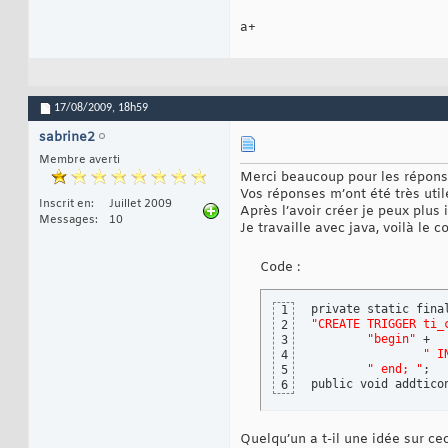
a+
17/08/2009,
18h59
sabrine2
Membre averti
Merci beaucoup pour les répons
Vos réponses m’ont été très util
Inscrit en
Juillet 2009
Après l’avoir créer je peux plus
Messages
10
Je travaille avec java, voilà le c
Code :
1
"CREATE TRIGGER ti_
2
"begin"
 +

3
" I
4
" end; "
;			  

5
public void addtico
6
Quelqu’un a t-il une idée sur cec