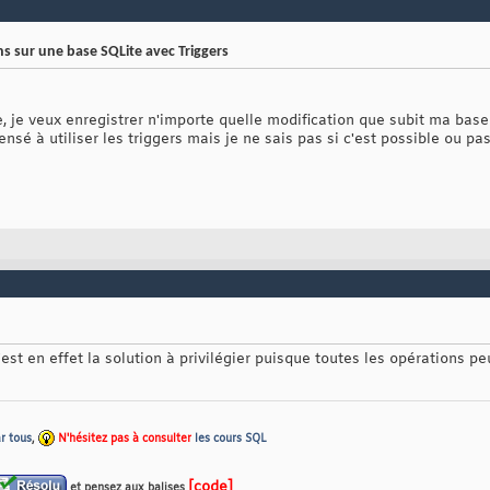
s sur une base SQLite avec Triggers
, je veux enregistrer n'importe quelle modification que subit ma base
sé à utiliser les triggers mais je ne sais pas si c'est possible ou pas
c'est en effet la solution à privilégier puisque toutes les opérations 
r tous
,
N'hésitez pas à consulter
les cours SQL
[code]
et pensez aux balises