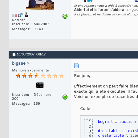
Si une réponse vous a aidé à résoudre votr
Aide-toi et le forum t'aidera
: Un prob
à sa place... et ne donne pas envie d'y rép
Retraité
Inscrit en
Mai 2002
Messages
9 143
16/08/2009,
08h19
bigane
Membre expérimenté
Bonjour,
Effectivement on peut faire bien
exacte qui a été exécutée. Il fa
Inscrit en
Décembre
Voici un exemple de trace très d
2004
Messages
169
Code :
begin
transaction
;

1
2
drop
table
if
exis
3
create
table
 trace
4