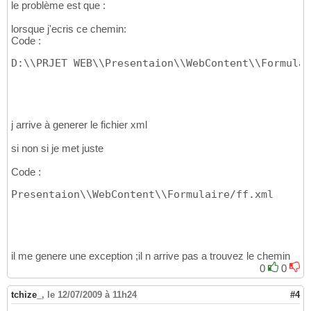
le problème est que :
lorsque j'ecris ce chemin:
Code :
D:\\PRJET WEB\\Presentaion\\WebContent\\Formulai
j arrive à generer le fichier xml
si non si je met juste
Code :
Presentaion\\WebContent\\Formulaire/ff.xml
il me genere une exception ;il n arrive pas a trouvez le chemin
0
0
tchize_
,
le 12/07/2009 à 11h24
#4