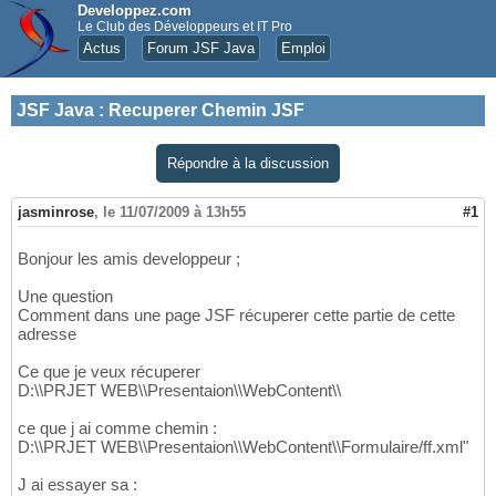
Developpez.com
Le Club des Développeurs et IT Pro
Actus
Forum JSF Java
Emploi
JSF Java
:
Recuperer Chemin JSF
Répondre à la discussion
jasminrose
,
le 11/07/2009 à 13h55
#1
Bonjour les amis developpeur ;
Une question
Comment dans une page JSF récuperer cette partie de cette
adresse
Ce que je veux récuperer
D:\\PRJET WEB\\Presentaion\\WebContent\\
ce que j ai comme chemin :
D:\\PRJET WEB\\Presentaion\\WebContent\\Formulaire/ff.xml"
J ai essayer sa :