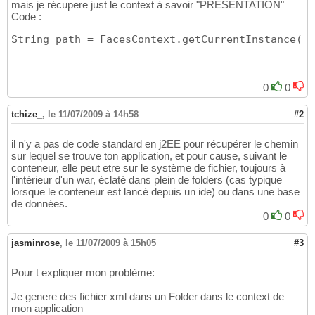
mais je récupere just le context à savoir "PRESENTATION"
Code :
String path = FacesContext.getCurrentInstance
(
)
.
0
0
tchize_
,
le 11/07/2009 à 14h58
#2
il n'y a pas de code standard en j2EE pour récupérer le chemin
sur lequel se trouve ton application, et pour cause, suivant le
conteneur, elle peut etre sur le système de fichier, toujours à
l'intérieur d'un war, éclaté dans plein de folders (cas typique
lorsque le conteneur est lancé depuis un ide) ou dans une base
de données.
0
0
jasminrose
,
le 11/07/2009 à 15h05
#3
Pour t expliquer mon problème:
Je genere des fichier xml dans un Folder dans le context de
mon application