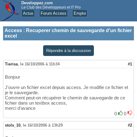
Developpez.com
Le Club des Développeurs et IT Pro
Actus
Forum Access
Emploi
Access
:
Recuperer chemin de sauvegarde d'un fichier
excel
Répondre à la discussion
Tierisa
,
le 16/10/2006 à 11h34
#1
Bonjour
J'ouvre un fichier excel depuis access. Je modifie ce fichier et
je le sauvegarde.
Comment peut-on récupérer le chemin de sauvegarde de ce
fichier dans un textbox access,
merci d'avance
0
0
stolx_10
,
le 16/10/2006 à 13h29
#2