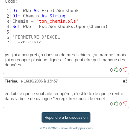
Code :
Dim
 Wkb 
As
1
Dim
 Chemin 
As
String
2
Chemin = 
"ton_chemin.xls"
3
Set
 Wkb = Exc.Workbooks.Open
(
Chemin
)
4
5
'FERMETURE D'EXCEL
6
  Wkb.Close
7
ps: j'ai a peu pret ça dans un de mes fichiers, ça marche ! mais
j'ai du couper plusieurs lignes. Donc peut etre qu'il manque des
données
0
0
Tierisa
,
le 16/10/2006 à 13h57
#3
en fait ce que je souhaite recupérer, c'est le texte que je rentre
dans la boite de dialogue "enregistrer sous" de excel
0
0
Répondre à la discussion
© 2000-2026 - www.developpez.com