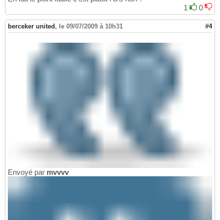
1
0
berceker united
,
le 09/07/2009 à 10h31
#4
Envoyé par
mvvvv