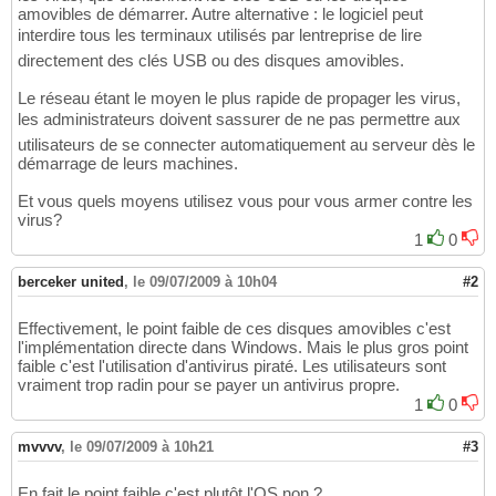
amovibles de démarrer. Autre alternative : le logiciel peut
interdire tous les terminaux utilisés par lentreprise de lire
directement des clés USB ou des disques amovibles.
Le réseau étant le moyen le plus rapide de propager les virus,
les administrateurs doivent sassurer de ne pas permettre aux
utilisateurs de se connecter automatiquement au serveur dès le
démarrage de leurs machines.
Et vous quels moyens utilisez vous pour vous armer contre les
virus?
1
0
berceker united
,
le 09/07/2009 à 10h04
#2
Effectivement, le point faible de ces disques amovibles c'est
l'implémentation directe dans Windows. Mais le plus gros point
faible c'est l'utilisation d'antivirus piraté. Les utilisateurs sont
vraiment trop radin pour se payer un antivirus propre.
1
0
mvvvv
,
le 09/07/2009 à 10h21
#3
En fait le point faible c'est plutôt l'OS non ?