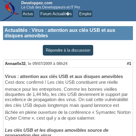
Developpez.com
Le Club des Développeurs et IT Pro
Actus
Forum Actualit�s
Emploi
Actualités
:
Virus : attention aux clés USB et aux
disques amovibles
Répondre à la discussion
Annaelle32
,
le 09/07/2009 à 08h24
#1
Virus : attention aux clés USB et aux disques amovibles
Cest donc confirmé ! Les clés USB constituent une réelle
menace pour les entreprises. Comme les bonnes vieilles
disquettes de 1,44 Mo, les clés USB deviennent le support par
excellence de propagation des virus. On sait cette vulnérabilité
des clés USB depuis longtemps mais quand lannonce est
lâchée en pleine ouverture de la conférence « Symantec Norton
Cyber Crime », cest quil y a de quoi salarmer.
Les clés USB et les disques amovibles source de
propagation des virus