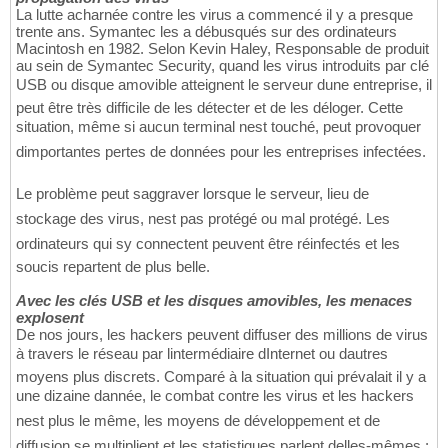
La lutte acharnée contre les virus a commencé il y a presque
trente ans. Symantec les a débusqués sur des ordinateurs
Macintosh en 1982. Selon Kevin Haley, Responsable de produit
au sein de Symantec Security, quand les virus introduits par clé
USB ou disque amovible atteignent le serveur dune entreprise, il
peut être très difficile de les détecter et de les déloger. Cette
situation, même si aucun terminal nest touché, peut provoquer
dimportantes pertes de données pour les entreprises infectées.
Le problème peut saggraver lorsque le serveur, lieu de
stockage des virus, nest pas protégé ou mal protégé. Les
ordinateurs qui sy connectent peuvent être réinfectés et les
soucis repartent de plus belle.
Avec les clés USB et les disques amovibles, les menaces
explosent
De nos jours, les hackers peuvent diffuser des millions de virus
à travers le réseau par lintermédiaire dInternet ou dautres
moyens plus discrets. Comparé à la situation qui prévalait il y a
une dizaine dannée, le combat contre les virus et les hackers
nest plus le même, les moyens de développement et de
diffusion se multiplient et les statistiques parlent delles-mêmes :