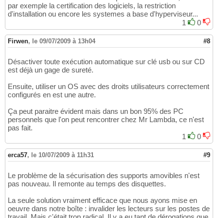
par exemple la certification des logiciels, la restriction
d'installation ou encore les systemes a base d'hyperviseur...
1
0
Firwen
,
le 09/07/2009 à 13h04
#8
Désactiver toute exécution automatique sur clé usb ou sur CD
est déjà un gage de sureté.
Ensuite, utiliser un OS avec des droits utilisateurs correctement
configurés en est une autre.
Ça peut paraitre évident mais dans un bon 95% des PC
personnels que l'on peut rencontrer chez Mr Lambda, ce n'est
pas fait.
1
0
erca57
,
le 10/07/2009 à 11h31
#9
Le problème de la sécurisation des supports amovibles n'est
pas nouveau. Il remonte au temps des disquettes.
La seule solution vraiment efficace que nous ayons mise en
oeuvre dans notre boîte : invalider les lecteurs sur les postes de
travail. Mais c'était trop radical. Il y a eu tant de dérogations que