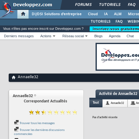
FORUMS
TUTORIELS
FAQ
DI/DSI Solutions d'entreprise
Cloud
IA
ALM
Micros
TUTORIELS
FAQ
WEBIN
Vous n'êtes pas encore inscrit sur Developpez.com ?
Inscrivez-vous gratuitem
Derniers messages
Actions
Réseau social
Blogs
Agenda
Chat
Annaelle32
Activité de Annaelle32
Annaelle32
Correspondant Actualités
Tout
Annaelle32
Am
Pas d'activité récente
Trouver tous les messages
Trouver les dernières discussions
commencées