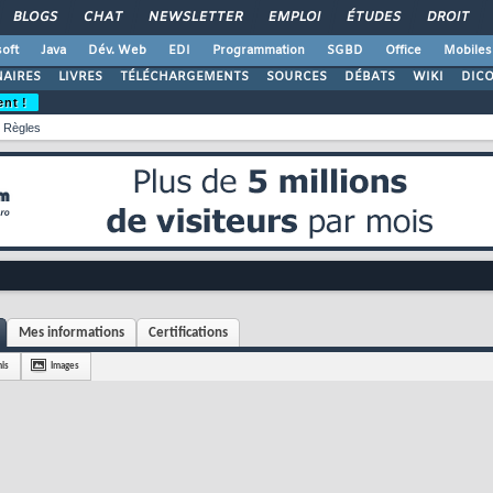
BLOGS
CHAT
NEWSLETTER
EMPLOI
ÉTUDES
DROIT
oft
Java
Dév. Web
EDI
Programmation
SGBD
Office
Mobiles
AIRES
LIVRES
TÉLÉCHARGEMENTS
SOURCES
DÉBATS
WIKI
DIC
ent !
Règles
Mes informations
Certifications
is
Images