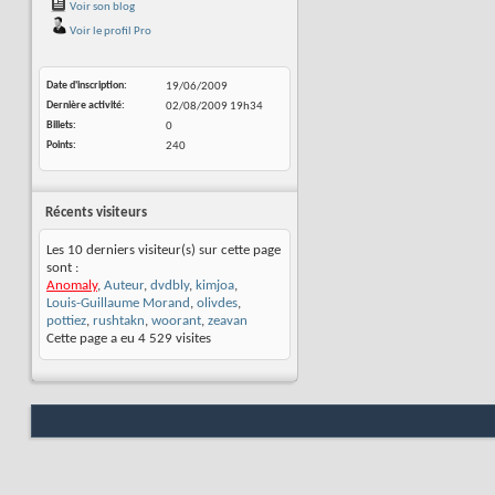
Voir son blog
Voir le profil Pro
Date d'inscription
19/06/2009
Dernière activité
02/08/2009
19h34
Billets
0
Points
240
Récents visiteurs
Les 10 derniers visiteur(s) sur cette page
sont :
Anomaly
,
Auteur
,
dvdbly
,
kimjoa
,
Louis-Guillaume Morand
,
olivdes
,
pottiez
,
rushtakn
,
woorant
,
zeavan
Cette page a eu
4 529
visites