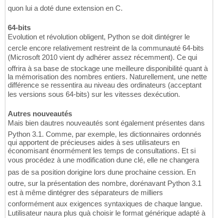
quon lui a doté dune extension en C.
64-bits
Evolution et révolution obligent, Python se doit dintégrer le
cercle encore relativement restreint de la communauté 64-bits
(Microsoft 2010 vient dy adhérer assez récemment). Ce qui
offrira à sa base de stockage une meilleure disponibilité quant à
la mémorisation des nombres entiers. Naturellement, une nette
différence se ressentira au niveau des ordinateurs (acceptant
les versions sous 64-bits) sur les vitesses dexécution.
Autres nouveautés
Mais bien dautres nouveautés sont également présentes dans
Python 3.1. Comme, par exemple, les dictionnaires ordonnés
qui apportent de précieuses aides à ses utilisateurs en
économisant énormément les temps de consultations. Et si
vous procédez à une modification dune clé, elle ne changera
pas de sa position dorigine lors dune prochaine cession. En
outre, sur la présentation des nombre, dorénavant Python 3.1
est à même dintégrer des séparateurs de milliers
conformément aux exigences syntaxiques de chaque langue.
Lutilisateur naura plus quà choisir le format générique adapté à