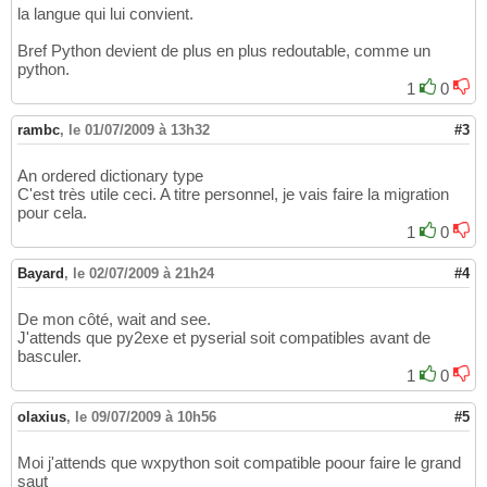
la langue qui lui convient.
Bref Python devient de plus en plus redoutable, comme un
python.
1
0
rambc
,
le 01/07/2009 à 13h32
#3
An ordered dictionary type
C'est très utile ceci. A titre personnel, je vais faire la migration
pour cela.
1
0
Bayard
,
le 02/07/2009 à 21h24
#4
De mon côté, wait and see.
J'attends que py2exe et pyserial soit compatibles avant de
basculer.
1
0
olaxius
,
le 09/07/2009 à 10h56
#5
Moi j'attends que wxpython soit compatible poour faire le grand
saut