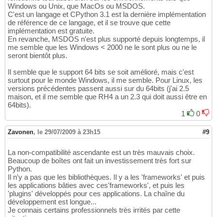
Windows ou Unix, que MacOs ou MSDOS.
C'est un langage et CPython 3.1 est la dernière implémentation
de référence de ce langage, et il se trouve que cette
implémentation est gratuite.
En revanche, MSDOS n'est plus supporté depuis longtemps, il
me semble que les Windows < 2000 ne le sont plus ou ne le
seront bientôt plus.
Il semble que le support 64 bits se soit amélioré, mais c'est
surtout pour le monde Windows, il me semble. Pour Linux, les
versions précédentes passent aussi sur du 64bits (j'ai 2.5
maison, et il me semble que RH4 a un 2.3 qui doit aussi être en
64bits).
1
0
Zavonen
,
le 29/07/2009 à 23h15
#9
La non-compatibilité ascendante est un très mauvais choix.
Beaucoup de boîtes ont fait un investissement très fort sur
Python.
Il n'y a pas que les bibliothèques. Il y a les 'frameworks' et puis
les applications bâties avec ces'frameworks', et puis les
'plugins' développés pour ces applications. La chaîne du
développement est longue...
Je connais certains professionnels très irrités par cette