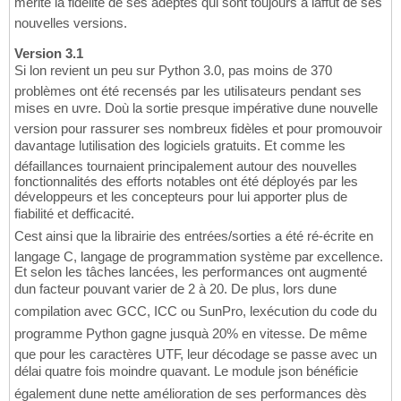
mérite la fidélité de ses adeptes qui sont toujours à laffût de ses
nouvelles versions.
Version 3.1
Si lon revient un peu sur Python 3.0, pas moins de 370
problèmes ont été recensés par les utilisateurs pendant ses
mises en uvre. Doù la sortie presque impérative dune nouvelle
version pour rassurer ses nombreux fidèles et pour promouvoir
davantage lutilisation des logiciels gratuits. Et comme les
défaillances tournaient principalement autour des nouvelles
fonctionnalités des efforts notables ont été déployés par les
développeurs et les concepteurs pour lui apporter plus de
fiabilité et defficacité.
Cest ainsi que la librairie des entrées/sorties a été ré-écrite en
langage C, langage de programmation système par excellence.
Et selon les tâches lancées, les performances ont augmenté
dun facteur pouvant varier de 2 à 20. De plus, lors dune
compilation avec GCC, ICC ou SunPro, lexécution du code du
programme Python gagne jusquà 20% en vitesse. De même
que pour les caractères UTF, leur décodage se passe avec un
délai quatre fois moindre quavant. Le module json bénéficie
également dune nette amélioration de ses performances dès