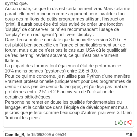
syntaxique.
Aucun doute, ce que tu dis est certainement vrai. Mais cela me
paraît tellement mineur comme argument pour invalider d'un
coup des millions de petits programmes utilisant l'instruction
'print'. Il aurait peut être été plus avisé de créer une fonction
'display' de conserver 'print' en recommandant l'usage de
'display' et en redirigeant 'print' vers 'display'.
Dans l'ensemble je constate que la nouvelle version 3.00 et +
est plutôt bien accueillie en France et particulièrement sur ce
forum, mais que ce n'est pas le cas aux USA où le qualificatif
de 'red herring' revient souvent, ce qui n'est pas vraiment
flatteur.
La plupart des forums font également état de performances
10% moins bonnes (pystones) entre 2.6 et 3.0.
Pour ce qui me concerne, je n'utilise pas Python d'une manière
vraiment professionnelle (uniquement pour des programmes de
démo - mais pas de démo du langage), et j'ai déjà pas mal de
problèmes entre 2.51 et 2.6 au niveau de l'utilisation de
certaines bibliothèques.
Personne ne remet en doute les qualités fondamentales du
langage, et la confiance dans l'équipe de développement mais
je crois que je ferai comme beaucoup d'autres j'irai vers 3.10 en
'traînant les pieds'.
1
0
Camille_B
,
le 15/09/2009 à 09h34
#16