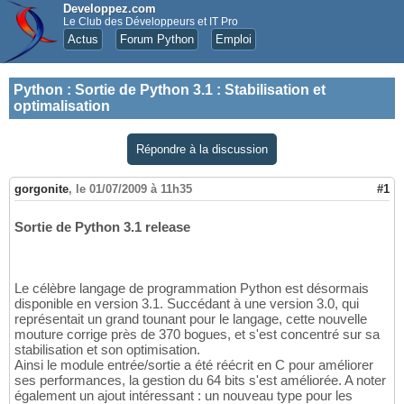
Developpez.com
Le Club des Développeurs et IT Pro
Actus
Forum Python
Emploi
Python
:
Sortie de Python 3.1 : Stabilisation et
optimalisation
Répondre à la discussion
gorgonite
,
le 01/07/2009 à 11h35
#1
Sortie de Python 3.1 release
Le célèbre langage de programmation Python est désormais
disponible en version 3.1. Succédant à une version 3.0, qui
représentait un grand tounant pour le langage, cette nouvelle
mouture corrige près de 370 bogues, et s'est concentré sur sa
stabilisation et son optimisation.
Ainsi le module entrée/sortie a été réécrit en C pour améliorer
ses performances, la gestion du 64 bits s'est améliorée. A noter
également un ajout intéressant : un nouveau type pour les