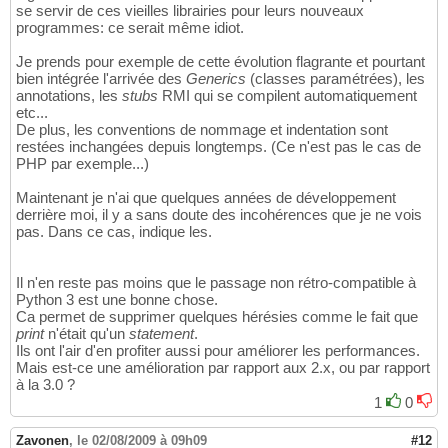
se servir de ces vieilles librairies pour leurs nouveaux
programmes: ce serait même idiot.
Je prends pour exemple de cette évolution flagrante et pourtant
bien intégrée l'arrivée des
Generics
(classes paramétrées), les
annotations, les
stubs
RMI qui se compilent automatiquement
etc...
De plus, les conventions de nommage et indentation sont
restées inchangées depuis longtemps. (Ce n'est pas le cas de
PHP par exemple...)
Maintenant je n'ai que quelques années de développement
derrière moi, il y a sans doute des incohérences que je ne vois
pas. Dans ce cas, indique les.
Il n'en reste pas moins que le passage non rétro-compatible à
Python 3 est une bonne chose.
Ca permet de supprimer quelques hérésies comme le fait que
print
n'était qu'un
statement
.
Ils ont l'air d'en profiter aussi pour améliorer les performances.
Mais est-ce une amélioration par rapport aux 2.x, ou par rapport
à la 3.0 ?
1
0
Zavonen
,
le 02/08/2009 à 09h09
#12