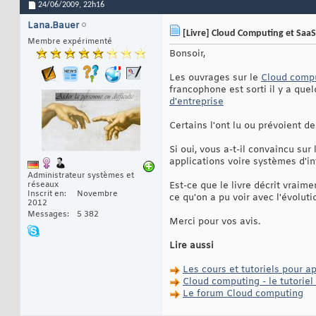
24/06/2009,
22h16
Lana.Bauer
[Livre] Cloud Computing et SaaS 
Membre expérimenté
Bonsoir,
Les ouvrages sur le
Cloud comp
francophone est sorti il y a qu
d'entreprise
Certains l'ont lu ou prévoient de 
Si oui, vous a-t-il convaincu su
applications voire systèmes d'i
Administrateur systèmes et
réseaux
Est-ce que le livre décrit vraim
Inscrit en
Novembre
ce qu'on a pu voir avec l'évoluti
2012
Messages
5 382
Merci pour vos avis.
Lire aussi
Les cours et tutoriels pour 
Cloud computing - le tutoriel
Le forum Cloud computing