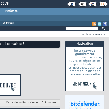
CLUB
Systèmes
IBM Cloud
Recherche avancée
Navigation
-t-il convaincu ?
Inscrivez-vous
gratuitement
pour pouvoir participer,
suivre les réponses en
temps réel, voter pour
les messages, poser vos
propres questions et
recevoir la newsletter
Outils de la discussion
Affichage