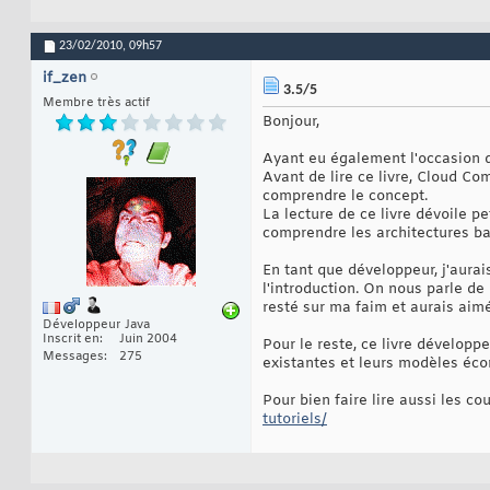
23/02/2010,
09h57
if_zen
3.5/5
Membre très actif
Bonjour,
Ayant eu également l'occasion de
Avant de lire ce livre, Cloud C
comprendre le concept.
La lecture de ce livre dévoile pe
comprendre les architectures b
En tant que développeur, j'aura
l'introduction. On nous parle d
resté sur ma faim et aurais aimé
Développeur Java
Inscrit en
Juin 2004
Pour le reste, ce livre développ
Messages
275
existantes et leurs modèles éc
Pour bien faire lire aussi les c
tutoriels/