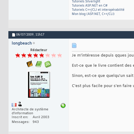
Tutoriels Silverlight
Tutoriels ASP.NET en C#
Tutoriels C++/CLI et interopérabilité
Mon blog (ASP.NET, C++/CLI)
06/07/2009,
11h17
longbeach
Rédacteur
Je m'intéresse depuis qques jou
Est-ce que le livre contient de
Sinon, est-ce que quelqu'un sai
C'est plus facile pour s'en faire
Architecte de système
d’information
Inscrit en
Avril 2003
Messages
943