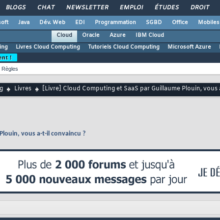
BLOGS
CHAT
NEWSLETTER
EMPLOI
ÉTUDES
DROIT
oft
Java
Dév. Web
EDI
Programmation
SGBD
Office
Mobiles
Cloud
Oracle
Azure
IBM Cloud
ing
Livres Cloud Computing
Tutoriels Cloud Computing
Microsoft Azure
ent !
Règles
g
Livres
[Livre] Cloud Computing et SaaS par Guillaume Plouin, vous a
louin, vous a-t-il convaincu ?