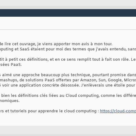
 lire cet ouvrage, je viens apporter mon avis à mon tour.
omputing et SaaS étaient pour moi des termes que j'avais entendu, sa
tit à petit ces définitions, et en ce sens remplit tout à fait son rôle
asées PaaS.
is aimé une approche beaucoup plus technique, pourtant promise dans 
e mashups, de solutions PaaS offertes par Amazon, Sun, Google, Micros
 voir une application concrète désossée. J'enlèverais une étoile pour
e bien les définitions clés liées au Cloud computing, comme les différe
onomiques.
ours et tutoriels pour apprendre le cloud computing :
https://cloud-com