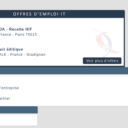
OA - Recette H/F
 France - Paris 75015
uit éditique
ALE
- France - Gradignan
Voir plus d'offres
'entreprise
artner