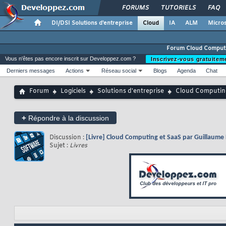
FORUMS
TUTORIELS
FAQ
DI/DSI Solutions d'entreprise
Cloud
IA
ALM
Micros
Forum Cloud Comput
Vous n'êtes pas encore inscrit sur Developpez.com ?
Inscrivez-vous gratuitem
Derniers messages
Actions
Réseau social
Blogs
Agenda
Chat
Forum
Logiciels
Solutions d'entreprise
Cloud Computin
+
Répondre à la discussion
Discussion :
[Livre] Cloud Computing et SaaS par Guillaume P
Sujet :
Livres