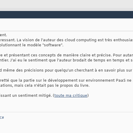
ent.
téressant. La vision de l'auteur des cloud computing est très enthous
volutionnant le modèle "software".
 lire et présentant ces concepts de manière claire et précise. Pour aut
entier. J'ai eu le sentiment que l'auteur brodait de temps en temps et 
nd même des précisions pour quelqu'un cherchant à en savoir plus sur 
gretté que la partie sur le développement sur environnement PaaS ne s
ions, mais cela n'était pas le propos du livre.
issant un sentiment mitigé. (
toute ma critique
)
 C#