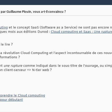
par Guillaume Plouin, vous a-t-il convaincu ?
uting
et le concept SaaS (Software as a Service) ne sont pas encore
elques mois aux éditions Dunod :
Cloud computing et Saas : Une rupture
le lire ?
r la révolution Cloud Computing et l'aspect incontournable de ces nou
nformations ?
ent
une rupture
comme indiqué dans le sous-titre de l'ouvrage, ou si
on client-serveur => N-tier web ?
apprendre le Cloud computing
 pour débutant