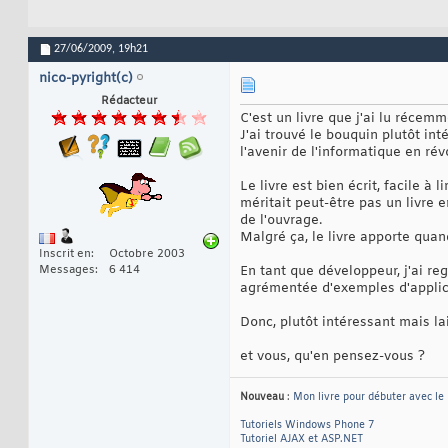
27/06/2009,
19h21
nico-pyright(c)
Rédacteur
C'est un livre que j'ai lu récemm
J'ai trouvé le bouquin plutôt in
l'avenir de l'informatique en ré
Le livre est bien écrit, facile à
méritait peut-être pas un livre 
de l'ouvrage.
Malgré ça, le livre apporte qua
Inscrit en
Octobre 2003
Messages
6 414
En tant que développeur, j'ai re
agrémentée d'exemples d'applicat
Donc, plutôt intéressant mais la
et vous, qu'en pensez-vous ?
Nouveau
:
Mon livre pour débuter avec le
Tutoriels Windows Phone 7
Tutoriel AJAX et ASP.NET