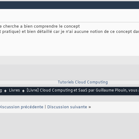
 je cherche a bien comprendre le concept
pratique) et bien détaillé car je n'ai aucune notion de ce concept da
Tutoriels Cloud Computing
g
Livres
[Livre] Cloud Computing et SaaS par Guillaume Plouin, vous a
iscussion précédente
|
Discussion suivante
»