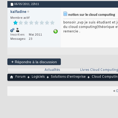
06/05/2011,
22h11
kalfadine
notion sur le cloud computing
Membre actif
bonsoir ,svp je suis étudiant et
du cloud computing(théorique et 
remercie .
Inscrit en
Mai 2011
Messages
23
+
Répondre à la discussion
Actualités
Livres Cloud Computing
Forum
Logiciels
Solutions d'entreprise
Cloud Computin
«
D