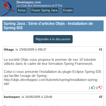
Developpez.com
Le Club des Développeurs et IT Pro
Actus
Forum Spring Java
Emploi
Spring Java
:
Série d'articles Objis - Installation de
Spring IDE
Répondre à la discussion
Hikage
,
le 15/06/2009 à 09h37
#1
La société Objis vous propose le premier de ses 10 tutoriels
utilisés dans le cadre de leur formation Spring Framework.
Celui-ci vous présente l'installation du plugin Eclipse Spring IDE
qui facilite l'usage de Spring :
http://objis.developpez.com/tutoriels/spring/installation-spring-
ide/
1
0
benharperr
,
le 16/06/2009 à 12h46
#2