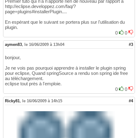
Premier tuto qui n'a n'apporte rien de nouveau par rapport à
http://eclipse.developpez.com/faq/?
page=plugins#installerPlugin....
En espérant que le suivant se portera plus sur l'utilisation du
plugin.
0
0
aymen83
,
le 16/06/2009 à 13h04
#3
bonjour,
Je ne vois pas pourquoi apprendre à installer le plugin spring
pour eclipse, Quand springSource a rendu son spring ide free
au téléchargement.
eclipse tout près à l'emploie.
0
0
Ricky81
,
le 16/06/2009 à 14h15
#4