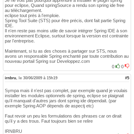
Je ne vois pas pourquoi apprendre à installer le plugin spring
pour eclipse, Quand springSource a rendu son spring ide free
au téléchargement.
eclipse tout près à l'emploie.
Spring Tool Suite (STS) pour être précis, dont fait partie Spring
IDE.
Il n'en reste pas moins utile de savoir intégrer Spring IDE à son
environnement Eclipse, surtout lorsque la version est contrainte
par l'entreprise.
Maintenant, si tu as des choses à partager sur STS, nous
avons un responsable Spring enchanté par toute contribution au
nouveau portail Spring sur Developpez.com
0
0
irnbru
,
le 30/06/2009 à 15h19
#5
Sympa mais il n'est pas complet, par exemple quand je voulais
installer les modules optionnels de spring, eclipse se plaignait
qu'il manquait d'autres jars dont spring ide dépendait. (par
exemple Spring AOP dépends de aspectj etc)
Faut revoir un peu les formulations des phrases car on dirait
qu'il y a des trous. Faut toujours bien se relire
IRNBRU