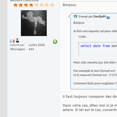
Membre chevronné
Bonjour,
Envoyé par
Devilju69
Bonjour
Je fais une requete sql pour sél
Code :
Inscrit en
Juillet 2006
select
date
from
 mat
Messages
444
Mais cela marche pas très bien 
Par exemple le bon format est 
et le mauvais format est : 5/2/
Comment faire pour englober l
Il faut toujours comparer des d
Dans votre cas, dites moi si je
where. Si tel est le cas, conver