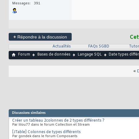
Messages
391
+
Cet
Répondre à la discussion
Actualités
FAQs SGBD
Tutor
Forum
Bases de données
Langage SQL
Date types diffé
«
D
Discussions similaires
Créer un tableau 2colonnes de 2 types différents ?
Par lilou77 dans le forum Collection et Stream
[JTable] Colonnes de types différents
Par gondek dans le forum Composants