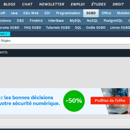
BLOGS
CHAT
NEWSLETTER
EMPLOI
ÉTUDES
DROIT
oft
Java
Dév. Web
EDI
Programmation
SGBD
Office
Mobiles
Science
DB2
Firebird
InterBase
MySQL
NoSQL
PostgreSQL
O
orums SGBD
FAQ SGBD
Tutoriels SGBD
SQL
Outils SGBD
Livres SGBD
ent !
Règles
rents