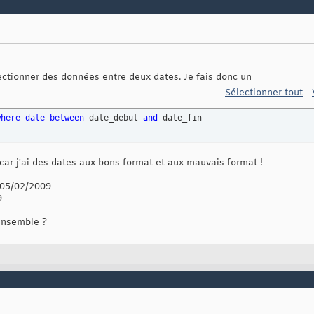
lectionner des données entre deux dates. Je fais donc un
Sélectionner tout
-
where
date
between
 date_debut 
and
 date_fin
car j'ai des dates aux bons format et aux mauvais format !
 05/02/2009
9
ensemble ?