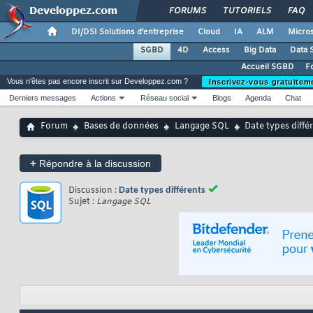
FORUMS
TUTORIELS
FAQ
DI/DSI Solutions d'entreprise
Cloud
IA
ALM
Micros
SGBD
4D
Access
Big Data
Data 
Accueil SGBD
F
Vous n'êtes pas encore inscrit sur Developpez.com ?
Inscrivez-vous gratuitem
Derniers messages
Actions
Réseau social
Blogs
Agenda
Chat
Forum
Bases de données
Langage SQL
Date types diffé
+
Répondre à la discussion
Discussion :
Date types différents
Sujet :
Langage SQL