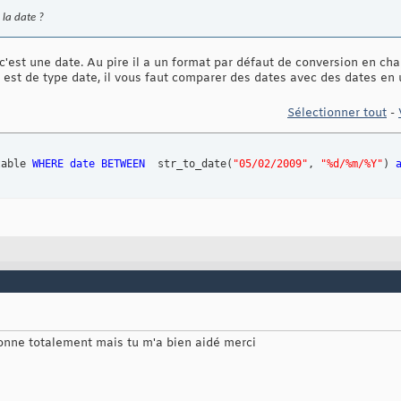
 la date ?
c'est une date. Au pire il a un format par défaut de conversion en cha
 est de type date, il vous faut comparer des dates avec des dates en
Sélectionner tout
-
table 
WHERE
date
BETWEEN
  str_to_date
(
"05/02/2009"
, 
"%d/%m/%Y"
)
onne totalement mais tu m'a bien aidé merci