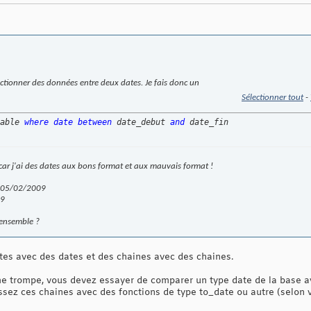
ectionner des données entre deux dates. Je fais donc un
Sélectionner tout
-
able 
where
date
between
 date_debut 
and
 date_fin
car j'ai des dates aux bons format et aux mauvais format !
: 05/02/2009
09
'ensemble ?
ates avec des dates et des chaines avec des chaines.
 me trompe, vous devez essayer de comparer un type date de la base a
tissez ces chaines avec des fonctions de type to_date ou autre (selon 