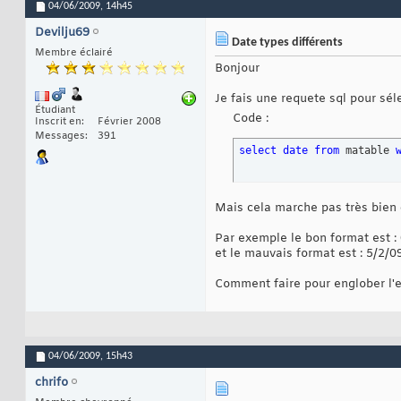
04/06/2009,
14h45
Devilju69
Date types différents
Membre éclairé
Bonjour
Je fais une requete sql pour sé
Étudiant
Code :
Inscrit en
Février 2008
Messages
391
select
date
from
 matable 
Mais cela marche pas très bien 
Par exemple le bon format est :
et le mauvais format est : 5/2/0
Comment faire pour englober l'
04/06/2009,
15h43
chrifo