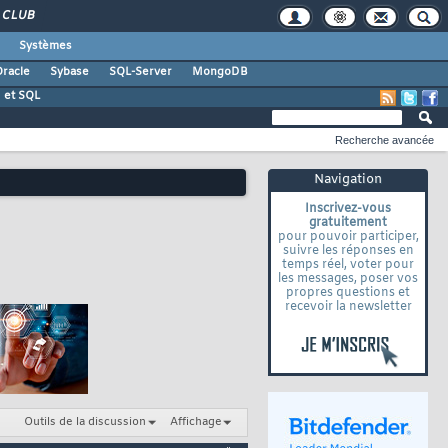
CLUB
Systèmes
racle
Sybase
SQL-Server
MongoDB
 et SQL
Recherche avancée
Navigation
Inscrivez-vous
gratuitement
pour pouvoir participer,
suivre les réponses en
temps réel, voter pour
les messages, poser vos
propres questions et
recevoir la newsletter
Outils de la discussion
Affichage