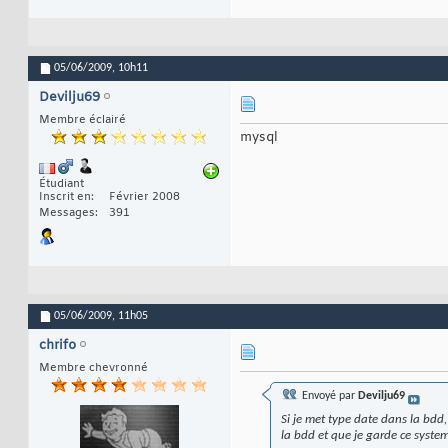
05/06/2009,
10h11
Devilju69
Membre éclairé
mysql
Étudiant
Inscrit en
Février 2008
Messages
391
05/06/2009,
11h05
chrifo
Membre chevronné
Envoyé par
Devilju69
Si je met type date dans la bdd
la bdd et que je garde ce syste