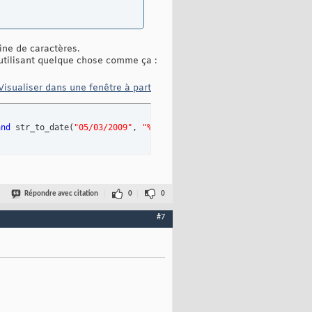
ine de caractères.
 utilisant quelque chose comme ça :
Visualiser dans une fenêtre à part
and
 str_to_date
(
"05/03/2009"
, 
"%d/%m/%Y"
)
Répondre avec citation
0
0
#7