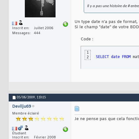
Il y a pas une histoire de # entre
Un type date n'a pas de format, 
Si le champ "date" de votre BDD
Inscrit en
Juillet 2006
Messages
444
Code :
1
SELECT
date
FROM
 ma
2
05/06/2009,
11h15
Devilju69
Membre éclairé
Je ne pense pas que cela foncti
Étudiant
Inscrit en
Février 2008