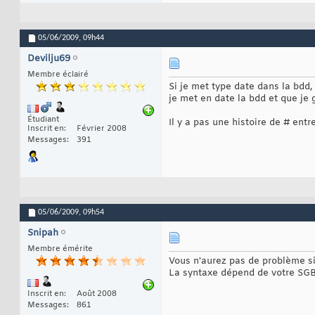
05/06/2009,
09h44
Devilju69
Membre éclairé
Si je met type date dans la bdd,
je met en date la bdd et que je
Étudiant
Il y a pas une histoire de # entr
Inscrit en
Février 2008
Messages
391
05/06/2009,
09h54
Snipah
Membre émérite
Vous n'aurez pas de problème si
La syntaxe dépend de votre SGBD
Inscrit en
Août 2008
Messages
861