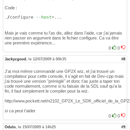
Code :
.
/
configure 
--host
=...
Mais je vais comme tu l'as dis, allez dans l'aide, car j'ai jamais
rien passer en argument dans le fichier configure. Ca va être
une première expérience...
0
0
Jackyzgood
,
le 12/07/2009 à 00h35
#8
J'ai moi même commandé une GP2X wiz, et j'ai trouvé un
compilateur pour cette console, il s'agit en fait de Dev-cpp mais
j'ai trouvé une version "préréglé" et donc t'as juste a taper ton
code normalement, comme si tu faisais de la SDL sauf qu'a la
fin, il faut simplement le compiler pour la wiz.
http://www.pockett.net/n2102_GP2X_Le_SDK_officiel_de_la_GP2
si ca peut t'aider
0
0
Odulo
,
le 15/07/2009 à 14h25
#9