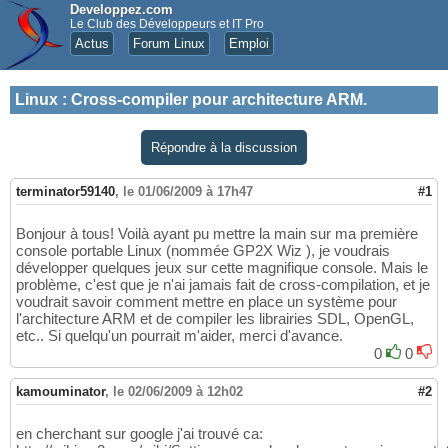
Developpez.com
Le Club des Développeurs et IT Pro
Actus
Forum Linux
Emploi
Linux
:
Cross-compiler pour architecture ARM.
Répondre à la discussion
terminator59140
,
le 01/06/2009 à 17h47
#1
Bonjour à tous! Voilà ayant pu mettre la main sur ma première
console portable Linux (nommée GP2X Wiz ), je voudrais
développer quelques jeux sur cette magnifique console. Mais le
problème, c'est que je n'ai jamais fait de cross-compilation, et je
voudrait savoir comment mettre en place un système pour
l'architecture ARM et de compiler les librairies SDL, OpenGL,
etc.. Si quelqu'un pourrait m'aider, merci d'avance.
0
0
kamouminator
,
le 02/06/2009 à 12h02
#2
en cherchant sur google j'ai trouvé ca: