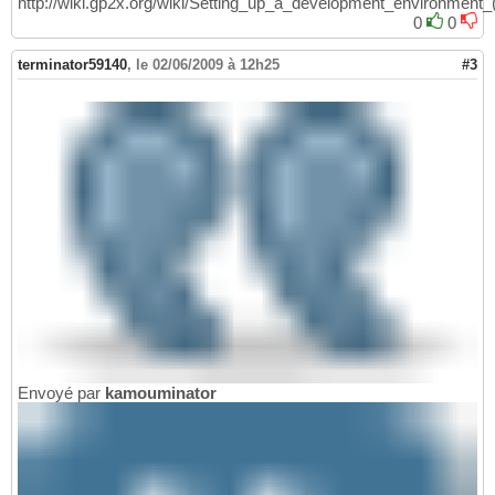
http://wiki.gp2x.org/wiki/Setting_up_a_development_environment_
0
0
terminator59140
,
le 02/06/2009 à 12h25
#3
Envoyé par
kamouminator