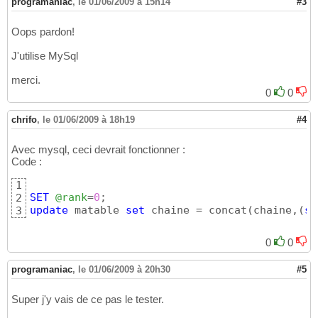
programaniac
,
le 01/06/2009 à 15h14
#3
Oops pardon!
J'utilise MySql
merci.
0
0
chrifo
,
le 01/06/2009 à 18h19
#4
Avec mysql, ceci devrait fonctionner :
Code :
1
SET
@rank
=
0
2
update
 matable 
set
 chaine = concat
(
chaine,
(
se
3
0
0
programaniac
,
le 01/06/2009 à 20h30
#5
Super j'y vais de ce pas le tester.