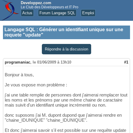
Developpez.com
Le Club des Développeurs et IT Pro
Actus
Forum Langage SQL
Emploi
Langage SQL
:
Générer un identifiant unique sur une
requete "update"
Répondre à la discussion
programaniac
,
le 01/06/2009 à 13h10
#1
Bonjour à tous,
Je vous expose mon problème :
j'ai une table remplie de personnes dont j'aimerai remplacer tout
les noms et les prénoms par une même chaine de caractaire
mais suivit d'un identifiant unique incrémenté ou non.
donc suposons j'ai M. dupont dupond que j'aimerai rendre en
"chaine_IDUNIQUE" "chaine_IDUNIQUE".
Et donc j'aimerai savoir s'il est possible sur une requête update