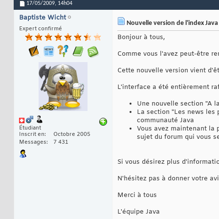
17/05/2009,
14h04
Baptiste Wicht
Nouvelle version de l'index Java
Expert confirmé
Bonjour à tous,
Comme vous l'avez peut-être rem
Cette nouvelle version vient d'ê
L'interface a été entièrement ra
Une nouvelle section "A l
La section "Les news les p
communauté Java
Étudiant
Vous avez maintenant la p
Inscrit en
Octobre 2005
sujet du forum qui vous s
Messages
7 431
Si vous désirez plus d'informati
N'hésitez pas à donner votre av
Merci à tous
L'équipe Java