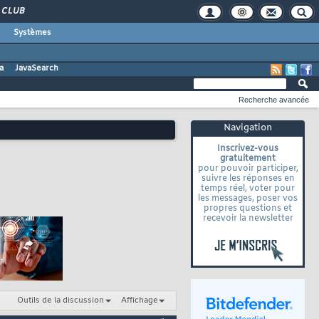
CLUB
Systèmes
a
JavaSearch
Recherche avancée
Navigation
Inscrivez-vous
gratuitement
pour pouvoir participer,
suivre les réponses en
temps réel, voter pour
les messages, poser vos
propres questions et
recevoir la newsletter
Outils de la discussion
Affichage