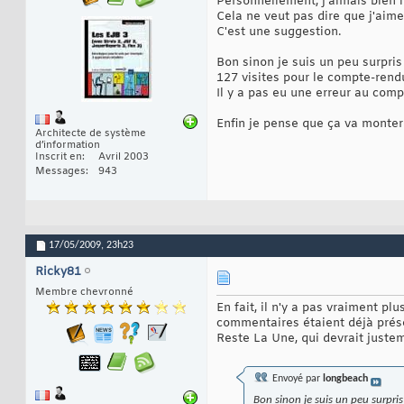
Personnellement, j'aimais bien l'
Cela ne veut pas dire que j'aim
C'est une suggestion.
Bon sinon je suis un peu surpris 
127 visites pour le compte-rend
Il y a pas eu une erreur au comp
Enfin je pense que ça va monter
Architecte de système
d’information
Inscrit en
Avril 2003
Messages
943
17/05/2009,
23h23
Ricky81
Membre chevronné
En fait, il n'y a pas vraiment pl
commentaires étaient déjà prés
Reste La Une, qui devrait justeme
Envoyé par
longbeach
Bon sinon je suis un peu surpris 