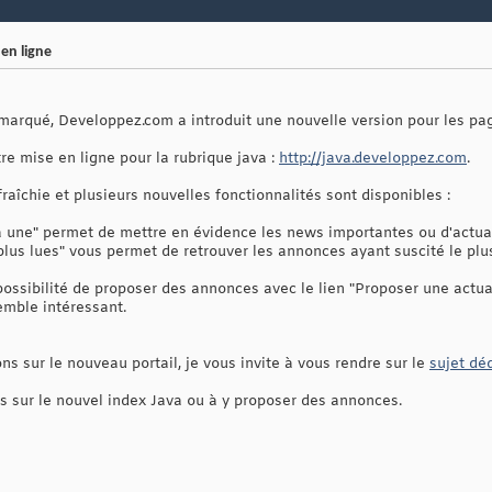
 en ligne
arqué, Developpez.com a introduit une nouvelle version pour les pag
tre mise en ligne pour la rubrique java :
http://java.developpez.com
.
fraîchie et plusieurs nouvelles fonctionnalités sont disponibles :
a une" permet de mettre en évidence les news importantes ou d'actual
lus lues" vous permet de retrouver les annonces ayant suscité le plus
ossibilité de proposer des annonces avec le lien "Proposer une actua
emble intéressant.
ons sur le nouveau portail, je vous invite à vous rendre sur le
sujet dé
is sur le nouvel index Java ou à y proposer des annonces.