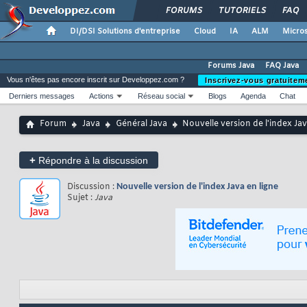
FORUMS
TUTORIELS
FAQ
DI/DSI Solutions d'entreprise
Cloud
IA
ALM
Micros
Forums Java
FAQ Java
Vous n'êtes pas encore inscrit sur Developpez.com ?
Inscrivez-vous gratuitem
Derniers messages
Actions
Réseau social
Blogs
Agenda
Chat
Forum
Java
Général Java
Nouvelle version de l'index Jav
+
Répondre à la discussion
Discussion :
Nouvelle version de l'index Java en ligne
Sujet :
Java