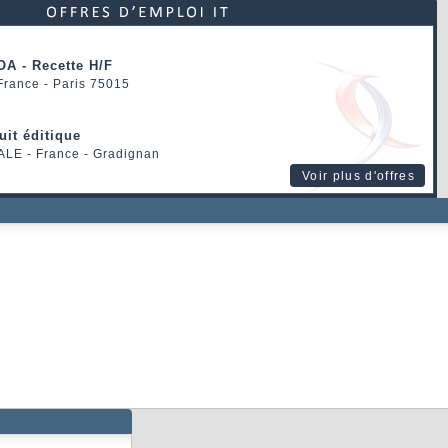
OA - Recette H/F
 France - Paris 75015
uit éditique
ALE
- France - Gradignan
Voir plus d'offres