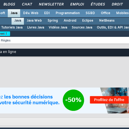
BLOGS
CHAT
NEWSLETTER
EMPLOI
ÉTUDES
DROIT
oft
Java
Dév. Web
EDI
Programmation
SGBD
Office
Mobiles
Java
Java Web
Spring
Android
Eclipse
NetBeans
Tutoriels Java
Livres Java
Vidéos Java
Sources Java
Outils, EDI & API Jav
ent !
Règles
a en ligne