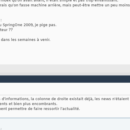
index qu'on avait avant, il était simple et pas trop envahissant.
erais qu'on fasse machine arrière, mais peut-être mettre un peu moin
:
u SpringOne 2009, je pige pas.
teur ??
 dans les semaines à venir.
us d'informations, la colonne de droite existait déjà, les news n'étaien
ents et bien plus encombrants.
nt permettre de faire ressortir l'actualité.
: