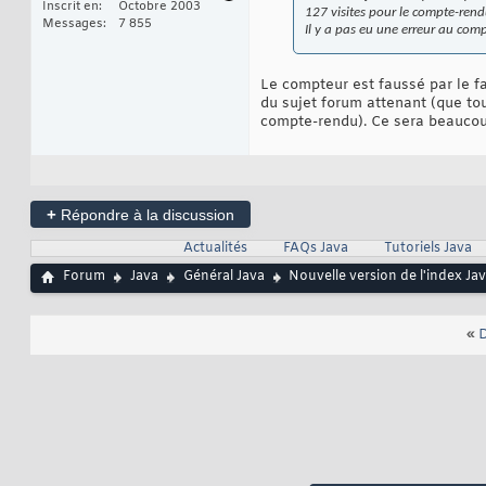
Inscrit en
Octobre 2003
127 visites pour le compte-ren
Messages
7 855
Il y a pas eu une erreur au com
Le compteur est faussé par le fa
du sujet forum attenant (que to
compte-rendu). Ce sera beaucoup
+
Répondre à la discussion
Actualités
FAQs Java
Tutoriels Java
Forum
Java
Général Java
Nouvelle version de l'index Jav
«
D