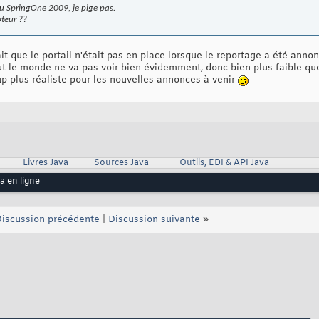
du SpringOne 2009, je pige pas.
pteur ??
it que le portail n'était pas en place lorsque le reportage a été annon
ut le monde ne va pas voir bien évidemment, donc bien plus faible que
 plus réaliste pour les nouvelles annonces à venir
Livres Java
Sources Java
Outils, EDI & API Java
a en ligne
iscussion précédente
|
Discussion suivante
»