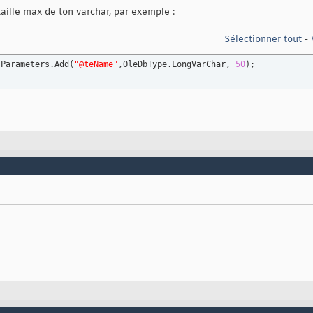
 taille max de ton varchar, par exemple :
Sélectionner tout
-
.Parameters.Add
(
"@teName"
,OleDbType.LongVarChar, 
50
)
;