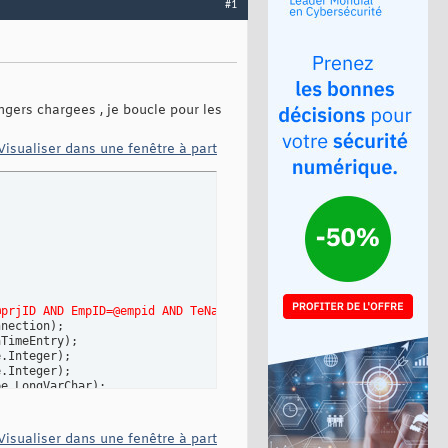
#1
angers chargees , je boucle pour les
Visualiser dans une fenêtre à part
@prjID AND EmpID=@empid AND TeName=@teName AND TeDate>=@back AND
nnection
)
;

aTimeEntry
)
;

e.Integer
)
;

e.Integer
)
; 

pe.LongVarChar
)
;

.Date
)
;

ype.Date
)
;

tID;	

Visualiser dans une fenêtre à part

