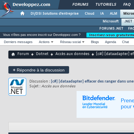
FORUMS
TUTORIELS
FAQ
DI/DSI Solutions d'entreprise
Cloud
IA
ALM
Micros
Microsoft
.NET
FORUMS .NET
FAQ
Vous n'êtes pas encore inscrit sur Developpez.com ?
Inscrivez-vous gratuitem
Derniers messages
Actions
Réseau social
Blogs
Agenda
Chat
Forum
Dotnet
Accès aux données
[c#] [dataadapter] e
+
Répondre à la discussion
Discussion :
[c#] [dataadapter] effacer des ranger dans un
Sujet :
Accès aux données