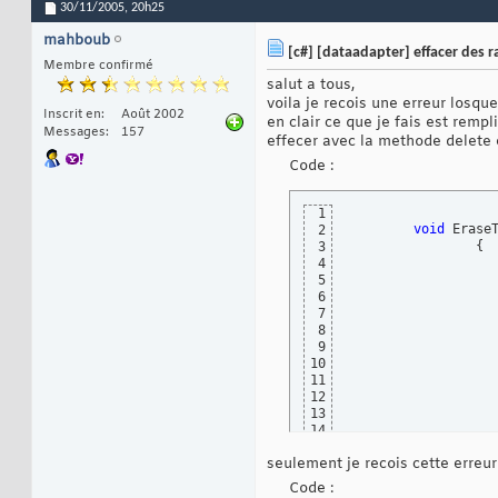
30/11/2005,
20h25
mahboub
[c#] [dataadapter] effacer des 
Membre confirmé
salut a tous,
voila je recois une erreur losq
Inscrit en
Août 2002
en clair ce que je fais est rempl
Messages
157
effecer avec la methode delete 
Code :
1
void
 Erase
2
{
3
4
5
6
7
8
9
10
11
12
13
14
15
seulement je recois cette erreu
16
17
Code :
18