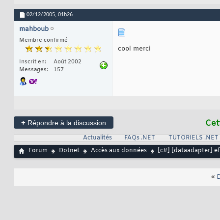
}
21
         daTimeEnt
22
02/12/2005,
01h26
         ds.Projec
23
24
mahboub
         daTimeEnt
25
         cb.Dispos
Membre confirmé
26
27
cool merci
}
28
Inscrit en
Août 2002
Messages
157
+
Cet
Répondre à la discussion
Actualités
FAQs .NET
TUTORIELS .NET
Forum
Dotnet
Accès aux données
[c#] [dataadapter] e
«
D