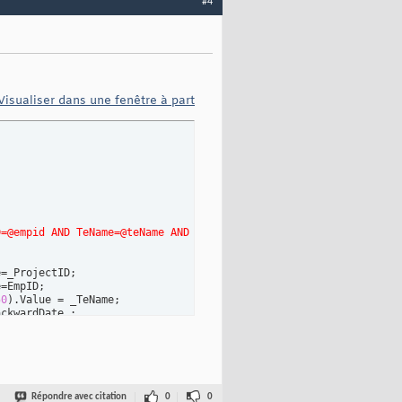
#4
Visualiser dans une fenêtre à part
D=@empid AND TeName=@teName AND TeDate>=@back AND TeDate<=@forwa
=_ProjectID; 

=EmpID; 

50
)
.Value = _TeName; 

ckwardDate ; 

=forwardDate ; 

Répondre avec citation
0
0