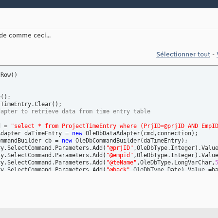
de comme ceci...
Sélectionner tout
-
dRow
(
)
e
(
)
; 

tTimeEntry.Clear
(
)
; 

dapter to retrieve data from time entry table 
d = 
"select * from ProjectTimeEntry where (PrjID=@prjID AND EmpI
Adapter daTimeEntry = 
new
 OleDbDataAdapter
(
cmd,connection
)
; 

ommandBuilder cb = 
new
 OleDbCommandBuilder
(
daTimeEntry
)
; 

ry.SelectCommand.Parameters.Add
(
"@prjID"
,OleDbType.Integer
)
.Value
ry.SelectCommand.Parameters.Add
(
"@empid"
,OleDbType.Integer
)
.Value
ry.SelectCommand.Parameters.Add
(
"@teName"
,OleDbType.LongVarChar,
ry.SelectCommand.Parameters.Add
(
"@back"
,OleDbType.Date
)
.Value =ba
ry.SelectCommand.Parameters.Add
(
"@forward"
,OleDbType.Date
)
.Value 
ry.Fill
(
ds.ProjectTimeEntry
)
; 

yDataSet.ProjectTimeEntryRow TeRow 
in
 ds.ProjectTimeEntry.Rows
)
Delete
(
)
; 
