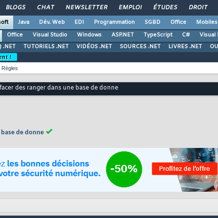
BLOGS
CHAT
NEWSLETTER
EMPLOI
ÉTUDES
DROIT
oft
Java
Dév. Web
EDI
Programmation
SGBD
Office
Mobiles
Office
Visual Studio
Windows
ASP.NET
TypeScript
C#
Visual
 .NET
TUTORIELS .NET
VIDÉOS .NET
SOURCES .NET
LIVRES .NET
OU
ent !
Règles
ffacer des ranger dans une base de donne
e base de donne