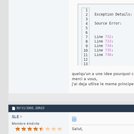
19
20
1
21
Exception Details:
2
22
3
23
Source Error: 

4
24
5
25
6
26
Line 
732
:				

7
27
Line 
733
:
8
28
Line 
734
9
29
Line 
735
10
30
Line 
736
:			

11
31
12
32
13
33
Source File: c:\in
14
34
quelqu'un a une idee pourquoi c
35
merci a vous,
}
36
j'ai deja utlise le meme princip
30/11/2005,
20h53
SLE
Membre émérite
Salut,