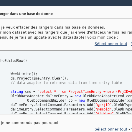
ranger dans une base de donne
ue je veux effacer des rangers dans ma base de donnees.
ir mon dataset avec les rangers que j'ai envie d'effacer.une fois les r
ensuite je fais un update avec le dataadapter voici mon code :
Sélectionner tout
-
TheEditedRow
(
)
			WeekLimite
(
)
;

			ds.ProjectTimeEntry.Clear
(
)
;

// data adapter to retrieve data from time entry table
string
 cmd = 
"select * from ProjectTimeEntry where (PrjID=
			OleDbDataAdapter daTimeEntry = 
new
 OleDbDataAdapter
(
cmd,co
				OleDbCommandBuilder cb = 
new
 OleDbCommandBuilder
(
d
			daTimeEntry.SelectCommand.Parameters.Add
(
"@prjID"
,OleDbTyp
			daTimeEntry.SelectCommand.Parameters.Add
(
"@empid"
,OleDbTyp
			daTimeEntry.SelectCommand.Parameters.Add
(
"@teName"
,OleDbTy
			daTimeEntry.SelectCommand.Parameters.Add
(
"@back"
,OleDbType
r je ne comprends pas pourquoi
			daTimeEntry.SelectCommand.Parameters.Add
(
"@forward"
,OleDbT
			daTimeEntry.SelectCommand.Parameters
[
"@prjID"
]
.Value=_Projec
Sélectionner tout
-
			daTimeEntry.SelectCommand.Parameters
[
"@empid"
]
.Value=EmpID;	