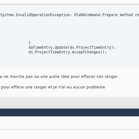
			daTimeEntry.SelectCommand.Parameters
[
"@teName"
]
.Value = _Te
			daTimeEntry.SelectCommand.Parameters
[
"@back"
]
.Value =backwa
			daTimeEntry.SelectCommand.Parameters
[
"@forward"
]
.Value =for
 System.InvalidOperationException: OleDbCommand.Prepare method r
			daTimeEntry.Fill
(
ds.ProjectTimeEntry
)
;

foreach
(
myDataSet.ProjectTimeEntryRow TeRow 
in
 ds.ProjectT
{
				TeRow.Delete
(
)
;

			
}
}
:			daTimeEntry.Update
(
ds.ProjectTimeEntry
)
;

			daTimeEntry.Update
(
ds.ProjectTimeEntry
)
;

:			ds.ProjectTimeEntry.AcceptChanges
(
)
;

			ds.ProjectTimeEntry.AcceptChanges
(
)
;

			daTimeEntry.Dispose
(
)
;

			cb.Dispose
(
)
;

etpub\wwwroot\worksheetproject\projectformes\timeentry.aspx.cs  
a ne marche pas ou une autre idee pour effacer ces ranger
e pour effece une ranger et je n'ai eu aucun probleme