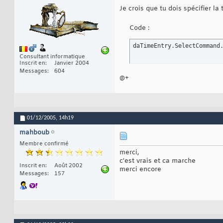
Je crois que tu dois spécifier la
Code :
daTimeEntry.SelectCommand
Consultant informatique
Inscrit en
Janvier 2004
Messages
604
@+
01/12/2005,
14h19
mahboub
Membre confirmé
merci,
c'est vrais et ca marche
Inscrit en
Août 2002
merci encore
Messages
157