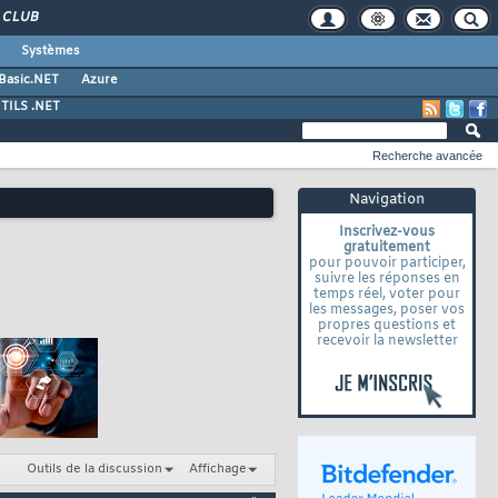
CLUB
Systèmes
 Basic.NET
Azure
TILS .NET
Recherche avancée
Navigation
Inscrivez-vous
gratuitement
pour pouvoir participer,
suivre les réponses en
temps réel, voter pour
les messages, poser vos
propres questions et
recevoir la newsletter
Outils de la discussion
Affichage