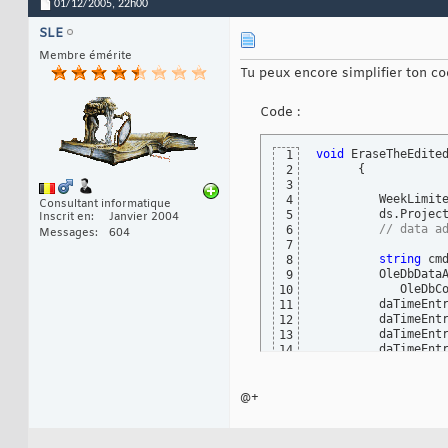
01/12/2005,
22h00
SLE
Membre émérite
Tu peux encore simplifier ton co
Code :
void
 EraseTheEdite
1
{
2
3
         WeekLimit
4
Consultant informatique
         ds.Projec
5
Inscrit en
Janvier 2004
// data a
6
Messages
604
7
string
 cm
8
         OleDbData
9
            OleDbC
10
         daTimeEnt
11
         daTimeEnt
12
         daTimeEnt
13
         daTimeEnt
14
         daTimeEnt
15
         daTimeEnt
16
17
@+
foreach
(
m
18
{
19
            TeRow.
20