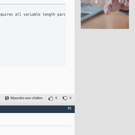
Name;

rdDate ;

wardDate ;

equires all variable length parameters to have an explicitly 
set
imeEntry.Rows
)
  Line: 
734
Répondre avec citation
0
0
#2