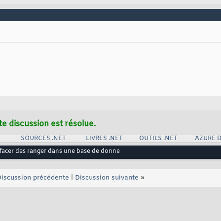
ry.Update
(
ds.ProjectTimeEntry
)
; 

tTimeEntry.AcceptChanges
(
)
; 

ry.Dispose
(
)
; 

e
(
)
; 

te discussion est résolue.
SOURCES .NET
LIVRES .NET
OUTILS .NET
AZURE 
ffacer des ranger dans une base de donne
iscussion précédente
|
Discussion suivante
»