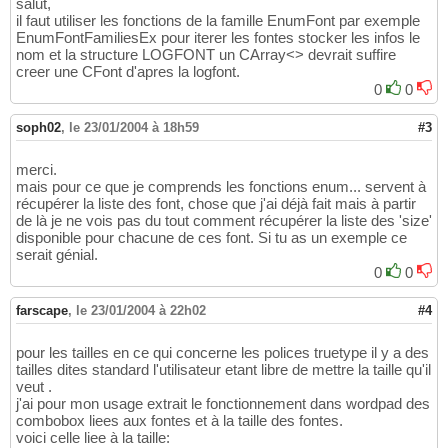
salut,
il faut utiliser les fonctions de la famille EnumFont par exemple
EnumFontFamiliesEx pour iterer les fontes stocker les infos le
nom et la structure LOGFONT un CArray<> devrait suffire
creer une CFont d'apres la logfont.
0
0
soph02
,
le 23/01/2004 à 18h59
#3
merci.
mais pour ce que je comprends les fonctions enum... servent à
récupérer la liste des font, chose que j'ai déjà fait mais à partir
de là je ne vois pas du tout comment récupérer la liste des 'size'
disponible pour chacune de ces font. Si tu as un exemple ce
serait génial.
0
0
farscape
,
le 23/01/2004 à 22h02
#4
pour les tailles en ce qui concerne les polices truetype il y a des
tailles dites standard l'utilisateur etant libre de mettre la taille qu'il
veut .
j'ai pour mon usage extrait le fonctionnement dans wordpad des
combobox liees aux fontes et à la taille des fontes.
voici celle liee à la taille: