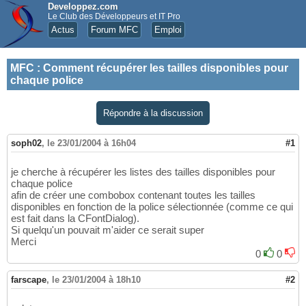
Developpez.com
Le Club des Développeurs et IT Pro
Actus
Forum MFC
Emploi
MFC
:
Comment récupérer les tailles disponibles pour
chaque police
Répondre à la discussion
soph02
,
le 23/01/2004 à 16h04
#1
je cherche à récupérer les listes des tailles disponibles pour
chaque police
afin de créer une combobox contenant toutes les tailles
disponibles en fonction de la police sélectionnée (comme ce qui
est fait dans la CFontDialog).
Si quelqu'un pouvait m'aider ce serait super
Merci
0
0
farscape
,
le 23/01/2004 à 18h10
#2