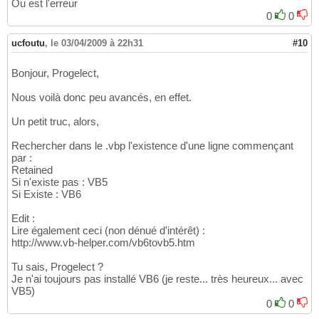
Attribute VB_Name = 
"DocListeProjet"
153
Ou est l'erreur
Attribute VB_GlobalNameSpace = 
False
154
0
0
Attribute VB_Creatable = 
False
155
Attribute VB_PredeclaredId = 
True
156
ucfoutu
,
le 03/04/2009 à 22h31
#10
Attribute VB_Exposed = 
False
157
158
Bonjour, Progelect,
Private
Sub
 Form_Load
(
)
159
160
Nous voilà donc peu avancés, en effet.
    DocListeProjet.Top = AltoPantalla - 
(
(
(
161
    DocListeProjet.Left = AnchoPantalla - 
(
162
Un petit truc, alors,
163
'DBGrid1
164
Rechercher dans le .vbp l'existence d'une ligne commençant
    DBGrid1.AllowUpdate = 
False
165
par :
    Data1.DatabaseName = BaseDatos

166
Retained
    rechercher_Click

Si n'existe pas : VB5
167
Si Existe : VB6
168
End
Sub
169
Edit :
170
Lire également ceci (non dénué d'intérêt) :
Private
Sub
 rechercher_Click
(
)
'Moteur de r
171
http://www.vb-helper.com/vb6tovb5.htm
    Data1.RecordSource = 
"SELECT CodeProjet
172
173
Tu sais, Progelect ?
End
Sub
174
Je n'ai toujours pas installé VB6 (je reste... très heureux... avec
175
VB5)
Private
Sub
 DBGrid1_RowColChange
(
LastRow 
As
176
0
0
If
 DBGrid1.ApproxCount <> 
0
Then
177