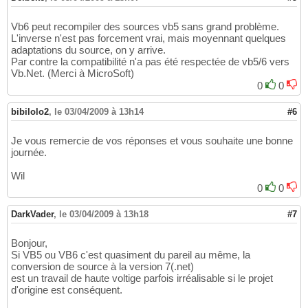
      Caption         =   
"Data1"
54
      Connect         =   
"Access"
55
Vb6 peut recompiler des sources vb5 sans grand problème.
      DatabaseName    =   
""
56
L'inverse n'est pas forcement vrai, mais moyennant quelques
      DefaultCursorType=   
0
'DefaultCurso
57
adaptations du source, on y arrive.
      DefaultType     =   
2
'UseODBC
58
Par contre la compatibilité n'a pas été respectée de vb5/6 vers
      Exclusive       =   
0
'False
59
Vb.Net. (Merci à MicroSoft)
      Height          =   
300
60
0
0
      Left            =   
240
61
      Options         =   
0
62
bibilolo2
,
le 03/04/2009 à 13h14
#6
ReadOnly
        =   
0
'False
63
      RecordsetType   =   
1
'Dynaset
64
Je vous remercie de vos réponses et vous souhaite une bonne
      RecordSource    =   
""
65
journée.
      Top             =   
6240
66
      Visible         =   
0
'False
67
Wil
      Width           =   
1140
68
0
0
End
69
   Begin VB.Line Line1 

70
DarkVader
,
le 03/04/2009 à 13h18
#7
      Index           =   
3
71
      X1              =   
5400
72
Bonjour,
      X2              =   
2280
73
Si VB5 ou VB6 c'est quasiment du pareil au même, la
      Y1              =   
6480
74
conversion de source à la version 7(.net)
      Y2              =   
6480
75
est un travail de haute voltige parfois irréalisable si le projet
End
76
d'origine est conséquent.
   Begin VB.Line Line1 

77
      Index           =   
2
78