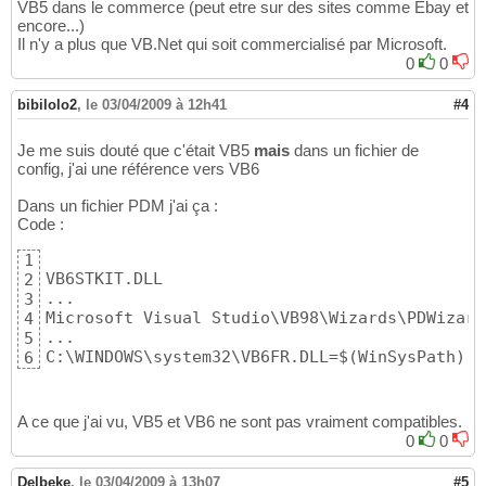
VB5 dans le commerce (peut etre sur des sites comme Ebay et
   Begin VB.CommandButton rechercher 

29
encore...)
      Caption         =   
"Rechercher"
30
Il n'y a plus que VB.Net qui soit commercialisé par Microsoft.
      Height          =   
255
31
0
0
      Left            =   
8880
32
      TabIndex        =   
2
33
bibilolo2
,
le 03/04/2009 à 12h41
#4
      Top             =   
360
34
      Width           =   
1335
35
End
36
Je me suis douté que c'était VB5
mais
dans un fichier de
   Begin VB.TextBox Text1 

config, j'ai une référence vers VB6
37
      Height          =   
285
38
Dans un fichier PDM j'ai ça :
      Left            =   
5640
39
Code :
      TabIndex        =   
1
40
      Top             =   
360
41
1
      Width           =   
3135
42
VB6STKIT.DLL

2
End
43
...

3
   Begin MSDBGrid.DBGrid DBGrid1 

44
Microsoft Visual Studio\VB98\Wizards\PDWizard
4
      Bindings        =   
"DocListeProjet.f
45
...

5
      Height          =   
5175
46
C:\WINDOWS\system32\VB6FR.DLL=$
(
WinSysPath
)
6
      Left            =   
240
47
      OleObjectBlob   =   
"DocListeProjet.f
48
      TabIndex        =   
0
49
A ce que j'ai vu, VB5 et VB6 ne sont pas vraiment compatibles.
      Top             =   
720
50
      Width           =   
9975
0
0
51
End
52
   Begin VB.Data Data1 

53
Delbeke
,
le 03/04/2009 à 13h07
#5