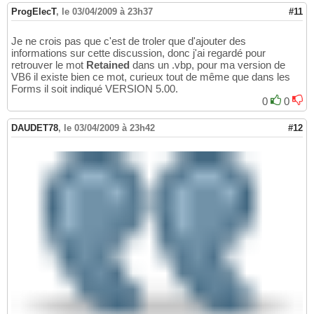
        Label2.Caption = Data1.Recordset
(
"C
178
ProgElecT
,
le 03/04/2009 à 23h37
#11
Else
179
        Label2.Caption = 
""
180
Je ne crois pas que c'est de troler que d'ajouter des
End
If
181
informations sur cette discussion, donc j'ai regardé pour
End
Sub
182
retrouver le mot
Retained
dans un .vbp, pour ma version de
183
VB6 il existe bien ce mot, curieux tout de même que dans les
Private
Sub
 annuler_Click
(
)
184
Forms il soit indiqué VERSION 5.00.
    Unload 
Me
185
0
0
End
Sub
186
187
DAUDET78
,
le 03/04/2009 à 23h42
#12
Private
Sub
 Text1_KeyPress
(
KeyAscii 
As
Inte
188
If
 KeyAscii = 
13
Then
189
        rechercher_Click

190
End
If
191
End
Sub
192
193
194
Private
Sub
 valider_Click
(
)
195
196
If
 Label2.Caption <> 
""
And
 Label2.Capt
197
198
Set
 WS = DBEngine.Workspaces
(
0
)
199
Set
 bd = WS.OpenDatabase
(
BaseDatos,
200
201
'Test si ce projet est déjà référen
202