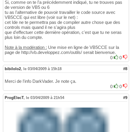
Si, comme on te l'a précédemment indiqué, tu ne trouves pas
      X1              =   
5400
79
de version de VB5 ou 6
      X2              =   
2280
80
tu as l'alternative de pouvoir travailler le code source avec
      Y1              =   
6000
81
VB5CCE qui est libre (voir sur le net) :
      Y2              =   
6000
82
cet Ide ne te permettra pas de compiler autre chose que des
End
83
controls mais quand il ne s'agira plus
   Begin VB.Line Line1 

84
que d'effectuer cette dernière opération, c'est que tu ne seras
      Index           =   
1
85
plus loin du compte.
      X1              =   
5400
86
      X2              =   
5400
87
Note à la modération :
Une mise en ligne de VB5CCE sur la
      Y1              =   
6000
page de http://vb.developpez.com/outils/ serait bienvenue.
88
      Y2              =   
6480
89
0
0
End
90
   Begin VB.Line Line1 

91
bibilolo2
,
le 03/04/2009 à 15h18
#8
      Index           =   
0
92
      X1              =   
2280
93
Merci de l'info DarkVader. Je note ça.
      X2              =   
2280
94
0
0
      Y1              =   
6000
95
      Y2              =   
6480
96
ProgElecT
,
le 03/04/2009 à 21h54
#9
End
97
   Begin VB.Label Label3 

98
      BackStyle       =   
0
'Transparent
99
      Caption         =   
"Sélectionnez un 
100
      BeginProperty Font 

101
         Name            =   
"MS Sans Serif
102
         Size            =   
9.75