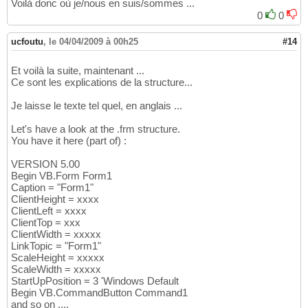
Voilà donc où je/nous en suis/sommes ...
0
0
ucfoutu
,
le 04/04/2009 à 00h25
#14
Et voilà la suite, maintenant ...
Ce sont les explications de la structure...
Je laisse le texte tel quel, en anglais ...
Let's have a look at the .frm structure.
You have it here (part of) :
VERSION 5.00
Begin VB.Form Form1
Caption = "Form1"
ClientHeight = xxxx
ClientLeft = xxxx
ClientTop = xxx
ClientWidth = xxxxx
LinkTopic = "Form1"
ScaleHeight = xxxxx
ScaleWidth = xxxxx
StartUpPosition = 3 'Windows Default
Begin VB.CommandButton Command1
and so on ....