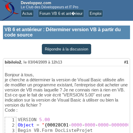
Developpez.com
Le Club des Développeurs et IT Pro
Actus
Forum VB 6 et ant�rieur
Emploi
VB 6 et antérieur
:
Déterminer version VB à partir du
code source
Répondre à la discussion
bibilolo2
,
le 03/04/2009 à 12h13
#1
Bonjour à tous,
je cherche a déterminer la version de Visual Basic utilisée afin
de modifier un programme existant, l'entreprise doit acheter une
version de VB mais laquelle ? Je ne connais rien à rien en VB.
Est-ce que le fait de voir écrit "VERSION 5.00" est une
indication sur la version de Visual Basic à utiliser ou bien la
version du fichier ?
Code :
VERSION 
5.00
1
Object
 = 
"
{
00028C01-
0000
-
0000
-
0000
-
00000000
2
Begin VB.Form DocListeProjet 

3