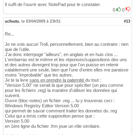
End
If
228
Il suffi de l'ouvrir avec NotePad pour le constater.
229
0
0
End
Sub
230
ucfoutu
,
le 03/04/2009 à 23h51
#13
Re...
Je ne vois aucun Troll, personnellement, bien au contraire : rien
que de l'utile.
J'ai donc interrpogé "ailleurs", en anglais et en huis clos ...
L'embarras est le même et les réponses/suppositions des uns
et des autres divergent trop pour que l'on puisse en retenir
valablement une seule, bien que l'une d'entre elles me paraisse
moins "improbable" que les autres.
Je te la livre
sans en prendre la paternité
du tout :
"Version 5.00" ne serait là que pour spécifier (un peu comme
pour les fichiers .reg) la manière d'utiliser les données qui
suivent.
Ouvre (bloc-notes) un fichier .reg ... tu y trouveras ceci :
Windows Registry Editor Version 5.00
qui permet de savoir comment traiter les données du .reg
Celui qui a émis cette supposition pense que :
Version 5.00
en 1ère ligne du fichier .frm joue un rôle similaire.