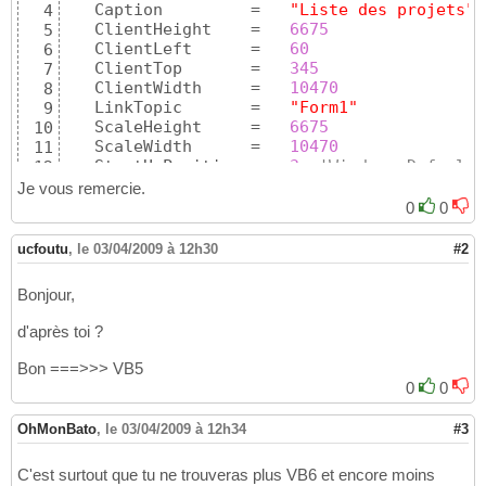
   Caption         =   
"Liste des projets"
4
   ClientHeight    =   
6675
5
   ClientLeft      =   
60
6
   ClientTop       =   
345
7
   ClientWidth     =   
10470
8
   LinkTopic       =   
"Form1"
9
   ScaleHeight     =   
6675
10
   ScaleWidth      =   
10470
11
   StartUpPosition =   
3
'Windows Default
12
   Begin VB.CommandButton annuler 

13
Je vous remercie.
      Caption         =   
"Annuler"
14
0
0
      Height          =   
375
15
      Left            =   
7200
16
ucfoutu
,
le 03/04/2009 à 12h30
#2
      TabIndex        =   
4
17
      Top             =   
6120
18
Bonjour,
      Width           =   
1335
19
End
20
d'après toi ?
   Begin VB.CommandButton valider 

21
      Caption         =   
"Valider"
22
Bon ===>>> VB5
      Height          =   
375
23
0
0
      Left            =   
8880
24
      TabIndex        =   
3
25
OhMonBato
,
le 03/04/2009 à 12h34
#3
      Top             =   
6120
26
      Width           =   
1335
27
C'est surtout que tu ne trouveras plus VB6 et encore moins
End
28