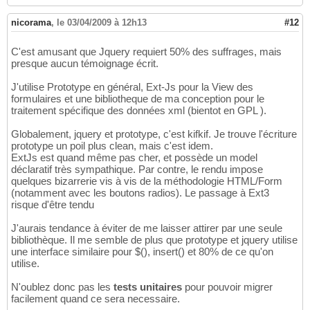
nicorama
,
le 03/04/2009 à 12h13
#12
C'est amusant que Jquery requiert 50% des suffrages, mais
presque aucun témoignage écrit.
J'utilise Prototype en général, Ext-Js pour la View des
formulaires et une bibliotheque de ma conception pour le
traitement spécifique des données xml (bientot en GPL ).
Globalement, jquery et prototype, c'est kifkif. Je trouve l'écriture
prototype un poil plus clean, mais c'est idem.
ExtJs est quand même pas cher, et possède un model
déclaratif très sympathique. Par contre, le rendu impose
quelques bizarrerie vis à vis de la méthodologie HTML/Form
(notamment avec les boutons radios). Le passage à Ext3
risque d'être tendu
J'aurais tendance à éviter de me laisser attirer par une seule
bibliothèque. Il me semble de plus que prototype et jquery utilise
une interface similaire pour $(), insert() et 80% de ce qu'on
utilise.
N'oublez donc pas les
tests unitaires
pour pouvoir migrer
facilement quand ce sera necessaire.