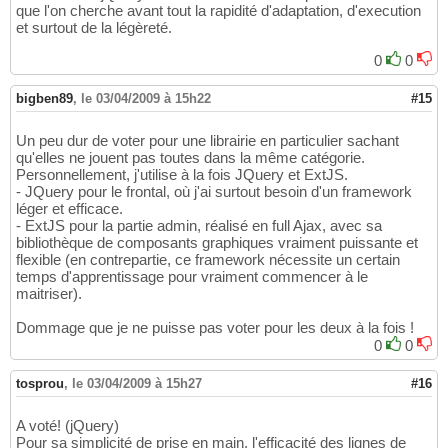
que l'on cherche avant tout la rapidité d'adaptation, d'execution
et surtout de la légèreté.
0
0
bigben89
,
le 03/04/2009 à 15h22
#15
Un peu dur de voter pour une librairie en particulier sachant
qu'elles ne jouent pas toutes dans la même catégorie.
Personnellement, j'utilise à la fois JQuery et ExtJS.
- JQuery pour le frontal, où j'ai surtout besoin d'un framework
léger et efficace.
- ExtJS pour la partie admin, réalisé en full Ajax, avec sa
bibliothèque de composants graphiques vraiment puissante et
flexible (en contrepartie, ce framework nécessite un certain
temps d'apprentissage pour vraiment commencer à le
maitriser).
Dommage que je ne puisse pas voter pour les deux à la fois !
0
0
tosprou
,
le 03/04/2009 à 15h27
#16
A voté! (jQuery)
Pour sa simplicité de prise en main, l'efficacité des lignes de