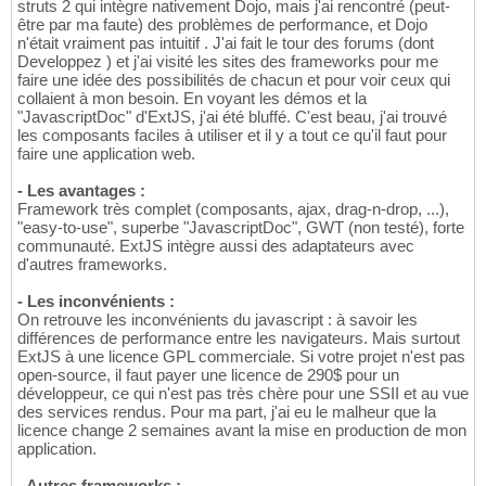
struts 2 qui intègre nativement Dojo, mais j'ai rencontré (peut-
être par ma faute) des problèmes de performance, et Dojo
n'était vraiment pas intuitif . J'ai fait le tour des forums (dont
Developpez ) et j'ai visité les sites des frameworks pour me
faire une idée des possibilités de chacun et pour voir ceux qui
collaient à mon besoin. En voyant les démos et la
"JavascriptDoc" d'ExtJS, j'ai été bluffé. C'est beau, j'ai trouvé
les composants faciles à utiliser et il y a tout ce qu'il faut pour
faire une application web.
- Les avantages :
Framework très complet (composants, ajax, drag-n-drop, ...),
"easy-to-use", superbe "JavascriptDoc", GWT (non testé), forte
communauté. ExtJS intègre aussi des adaptateurs avec
d'autres frameworks.
- Les inconvénients :
On retrouve les inconvénients du javascript : à savoir les
différences de performance entre les navigateurs. Mais surtout
ExtJS à une licence GPL commerciale. Si votre projet n'est pas
open-source, il faut payer une licence de 290$ pour un
développeur, ce qui n'est pas très chère pour une SSII et au vue
des services rendus. Pour ma part, j'ai eu le malheur que la
licence change 2 semaines avant la mise en production de mon
application.
- Autres frameworks :