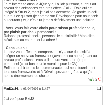
Je m'intéresse aussi à JQuery qui a l'air puissant, surtout au
niveau des animations et autres effets. J'ai vu Dojo qui est
intégré à Struts 2, mais je n'ai pas accroché. Je garde un oeil
sur tout ce qui sort (je compte sur Développez pour nous tenir
au courant ) et je n'exclut jamais définitivement une solution.
- Avez-vous fait votre choix pour raison professionnelle,
par plaisir par choix personnel :
Raisons professionnelle, personnelle et plaiiisiiiir ! Mon client
n'était pas au courant et il a adoré !
- Conclusion :
Lancez vous ! Testez, comparez ! Il n'y a que du positif à
intégrer un nouveau framework (javascript ou autres), tant au
niveau professionnel (vos utilisateurs vont adorer) que
personnel (c'est bon pour le moral et pour le CV).
Enfin, merci à toutes les communautés qui nous fournissent
tous ces frameworks et à Développez.com grâce à qui j'ai
appris énormément de chose.
0
0
MadCat34
,
le 03/04/2009 à 11h57
#11
J'ai voté pour ExtJS