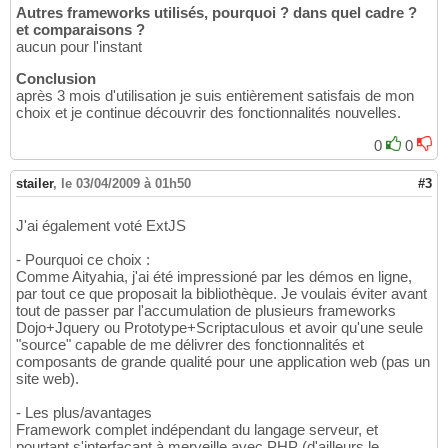
Autres frameworks utilisés, pourquoi ? dans quel cadre ?
et comparaisons ?
aucun pour l'instant
Conclusion
après 3 mois d'utilisation je suis entièrement satisfais de mon
choix et je continue découvrir des fonctionnalités nouvelles.
0
0
stailer
,
le 03/04/2009 à 01h50
#3
J'ai également voté ExtJS
- Pourquoi ce choix :
Comme Aityahia, j'ai été impressioné par les démos en ligne,
par tout ce que proposait la bibliothèque. Je voulais éviter avant
tout de passer par l'accumulation de plusieurs frameworks
Dojo+Jquery ou Prototype+Scriptaculous et avoir qu'une seule
"source" capable de me délivrer des fonctionnalités et
composants de grande qualité pour une application web (pas un
site web).
- Les plus/avantages
Framework complet indépendant du langage serveur, et
pourtant s'interfaçant à merveille avec PHP (d'ailleurs le