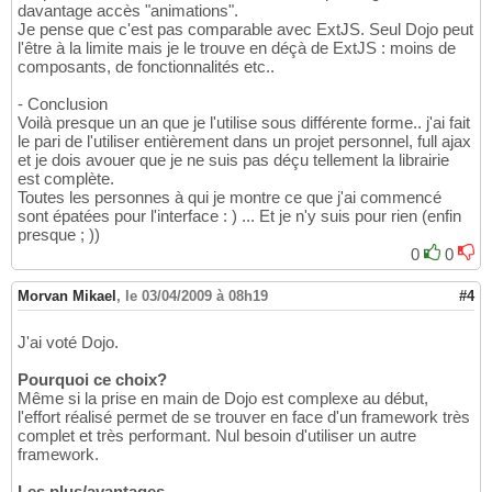
davantage accès "animations".
Je pense que c'est pas comparable avec ExtJS. Seul Dojo peut
l'être à la limite mais je le trouve en déçà de ExtJS : moins de
composants, de fonctionnalités etc..
- Conclusion
Voilà presque un an que je l'utilise sous différente forme.. j'ai fait
le pari de l'utiliser entièrement dans un projet personnel, full ajax
et je dois avouer que je ne suis pas déçu tellement la librairie
est complète.
Toutes les personnes à qui je montre ce que j'ai commencé
sont épatées pour l'interface : ) ... Et je n'y suis pour rien (enfin
presque ; ))
0
0
Morvan Mikael
,
le 03/04/2009 à 08h19
#4
J'ai voté Dojo.
Pourquoi ce choix?
Même si la prise en main de Dojo est complexe au début,
l'effort réalisé permet de se trouver en face d'un framework très
complet et très performant. Nul besoin d'utiliser un autre
framework.
Les plus/avantages