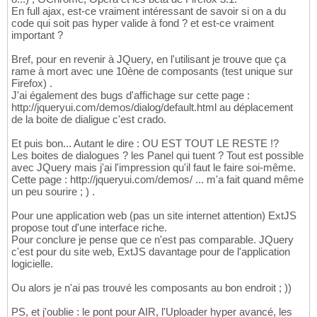
En full ajax, est-ce vraiment intéressant de savoir si on a du
code qui soit pas hyper valide à fond ? et est-ce vraiment
important ?
Bref, pour en revenir à JQuery, en l'utilisant je trouve que ça
rame à mort avec une 10ène de composants (test unique sur
Firefox) .
J'ai également des bugs d'affichage sur cette page :
http://jqueryui.com/demos/dialog/default.html au déplacement
de la boite de dialigue c'est crado.
Et puis bon... Autant le dire : OU EST TOUT LE RESTE !?
Les boites de dialogues ? les Panel qui tuent ? Tout est possible
avec JQuery mais j'ai l'impression qu'il faut le faire soi-même.
Cette page : http://jqueryui.com/demos/ ... m'a fait quand même
un peu sourire ; ) .
Pour une application web (pas un site internet attention) ExtJS
propose tout d'une interface riche.
Pour conclure je pense que ce n'est pas comparable. JQuery
c'est pour du site web, ExtJS davantage pour de l'application
logicielle.
Ou alors je n'ai pas trouvé les composants au bon endroit ; ))
PS, et j'oublie : le pont pour AIR, l'Uploader hyper avancé, les