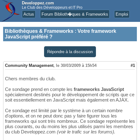
Developpez.com
Le Club des Développeurs et IT Pro
Actus
Forum Biblioth�ques & Frameworks
Emploi
Bibliothèques & Frameworks
:
Votre framework
JavaScript préféré ?
Répondre à la discussion
Community Management
,
le 30/03/2009 à 15h54
#1
Chers membres du club.
Ce sondage prend en compte les
frameworks
JavaScript
spécialement destinés pour le développement de scripts que ce
soit essentiellement en JavaScript mais également en AJAX.
Ce sondage est limité par le système à un certain nombre
d'options, et on ne peut donc pas y faire figurer tous les
frameworks qui sont très nombreux. Ce sondage représente les
plus courants, ou du moins les plus utilisés parmi les membres
du club Developpez.com
(voir le trafic sur les forums).