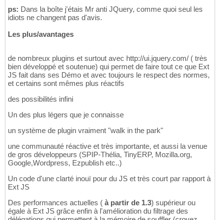
ps:
Dans la boîte j'étais Mr anti JQuery, comme quoi seul les
idiots ne changent pas d'avis.
Les plus/avantages
de nombreux plugins et surtout avec http://ui.jquery.com/ ( très
bien développé et soutenue) qui permet de faire tout ce que Ext
JS fait dans ses Démo et avec toujours le respect des normes,
et certains sont mêmes plus réactifs
des possibilités infini
Un des plus légers que je connaisse
un système de plugin vraiment "walk in the park"
une communauté réactive et très importante, et aussi la venue
de gros développeurs (SPIP-Thélia, TinyERP, Mozilla.org,
Google,Wordpress, Ezpublish etc..)
Un code d'une clarté inouï pour du JS et très court par rapport à
Ext JS
Des performances actuelles (
à partir de 1.3
) supérieur ou
égale à Ext JS grâce enfin à l'amélioration du filtrage des
délégations qui permettent à la mémoire de souffler (croyez