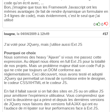
code qu'on écrit avec, ...
Bon, j'imagine que tous les Framework Javascript ont les
mêmes avantages (le fait de rendre dynamique un formulaire en
3-4 lignes de code), mais évidemment, c'est le seul que j'ai
utilisé
0
0
lougne
,
le 04/04/2009 à 12h49
#17
J'ai voté pour JQuery, mais j'utilise aussi Ext JS
Pourquoi ce choix
Nous sommes des heavy "Ajaxer" si vous me passez cette
expression. Au départ nous étions en full Ext JS pour la totalité
de nos projets. Mais un problème majeur était son code Full js
qui ne crée par toujours un DOM conforme aux
règlementations. Ceci découvert, nous avons testé et adopté
JQuery qui permettait un travail de symbiose entre le designer,
le codeur CSS/XHTML et le codeur JS.
En fait il fallait savoir si on fait des sites en JS ou on utilise JS
pour améliorer l'expérience utilisateur. Vous comprendrez que
c'est la deuxième qui a primé et depuis les dernières versions
de JQuery nous faisons des versions full AJAX qui ont eu
l'audace de m'épater sur leur performances face à Ext JS.