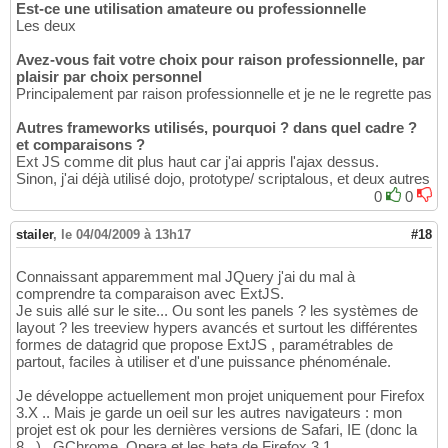
Est-ce une utilisation amateure ou professionnelle
Les deux
Avez-vous fait votre choix pour raison professionnelle, par
plaisir par choix personnel
Principalement par raison professionnelle et je ne le regrette pas
Autres frameworks utilisés, pourquoi ? dans quel cadre ?
et comparaisons ?
Ext JS comme dit plus haut car j'ai appris l'ajax dessus.
Sinon, j'ai déjà utilisé dojo, prototype/ scriptalous, et deux autres
0
0
stailer
,
le 04/04/2009 à 13h17
#18
Connaissant apparemment mal JQuery j'ai du mal à
comprendre ta comparaison avec ExtJS.
Je suis allé sur le site... Ou sont les panels ? les systèmes de
layout ? les treeview hypers avancés et surtout les différentes
formes de datagrid que propose ExtJS , paramétrables de
partout, faciles à utiliser et d'une puissance phénoménale.
Je développe actuellement mon projet uniquement pour Firefox
3.X .. Mais je garde un oeil sur les autres navigateurs : mon
projet est ok pour les dernières versions de Safari, IE (donc la
8...) , GChrome, Opera et les beta de Firefox 3.1.