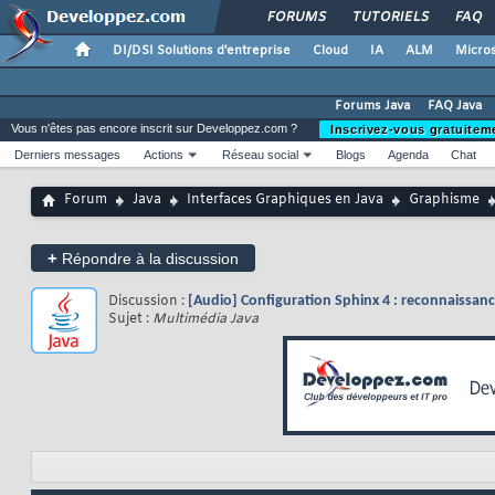
FORUMS
TUTORIELS
FAQ
DI/DSI Solutions d'entreprise
Cloud
IA
ALM
Micros
Forums Java
FAQ Java
Vous n'êtes pas encore inscrit sur Developpez.com ?
Inscrivez-vous gratuitem
Derniers messages
Actions
Réseau social
Blogs
Agenda
Chat
Forum
Java
Interfaces Graphiques en Java
Graphisme
+
Répondre à la discussion
Discussion :
[Audio] Configuration Sphinx 4 : reconnaissanc
Sujet :
Multimédia Java