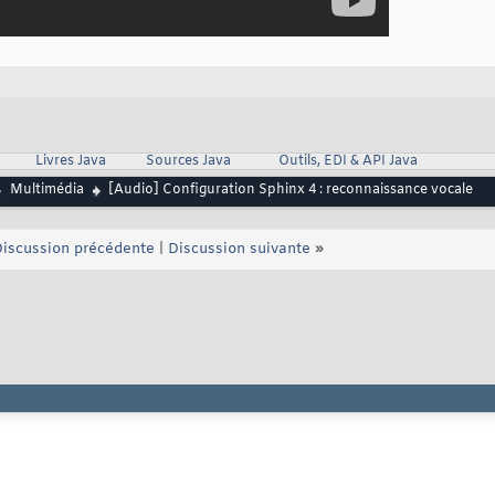
Livres Java
Sources Java
Outils, EDI & API Java
Multimédia
[Audio] Configuration Sphinx 4 : reconnaissance vocale
iscussion précédente
|
Discussion suivante
»