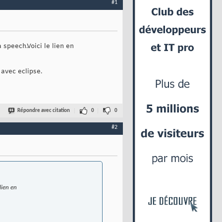
#1
 speech.Voici le lien en
 avec eclipse.
Répondre avec citation
0
0
#2
lien en