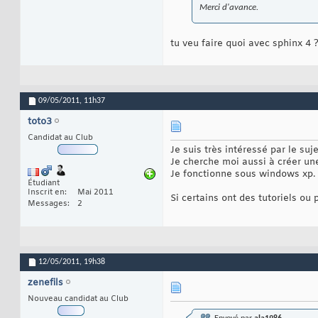
Merci d'avance.
tu veu faire quoi avec sphinx 4 
09/05/2011,
11h37
toto3
Candidat au Club
Je suis très intéressé par le suje
Je cherche moi aussi à créer un
Je fonctionne sous windows xp.
Étudiant
Inscrit en
Mai 2011
Si certains ont des tutoriels ou 
Messages
2
12/05/2011,
19h38
zenefils
Nouveau candidat au Club