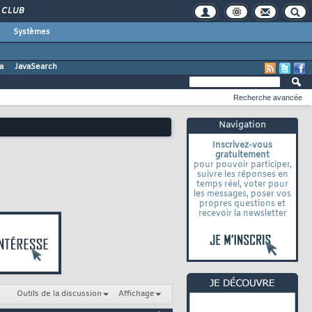
CLUB
Systèmes
a
JavaSearch
Recherche avancée
Navigation
Inscrivez-vous
gratuitement
pour pouvoir participer,
suivre les réponses en
temps réel, voter pour
les messages, poser vos
propres questions et
recevoir la newsletter
Outils de la discussion
Affichage