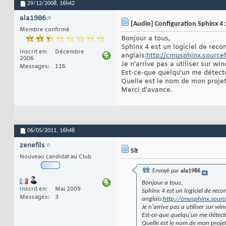
29/12/2008,
16h42
ala1986
[Audio] Configuration Sphinx 4 
Membre confirmé
Bonjour a tous,
Sphinx 4 est un logiciel de reco
Inscrit en
Décembre
anglais:
http://cmusphinx.source
2006
Je n'arrive pas a utiliser sur wi
Messages
116
Est-ce-que quelqu'un me détecte 
Quelle est le nom de mon projet
Merci d'avance.
06/05/2011,
16h48
zenefils
Slt
Nouveau candidat au Club
Envoyé par
ala1986
Bonjour a tous,
Inscrit en
Mai 2009
Sphinx 4 est un logiciel de reco
Messages
3
anglais:
http://cmusphinx.sourc
Je n'arrive pas a utiliser sur wi
Est-ce-que quelqu'un me détecte 
Quelle est le nom de mon projet