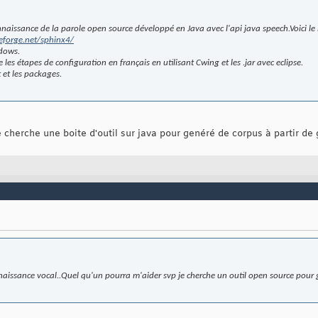
nnaissance de la parole open source développé en Java avec l'api java speech.Voici le 
eforge.net/sphinx4/
ndows.
les étapes de configuration en français en utilisant Cwing et les .jar avec eclipse.
 et les packages.
e cherche une boite d'outil sur java pour genéré de corpus à partir d
onnaissance vocal..Quel qu'un pourra m'aider svp je cherche un outil open source pour 