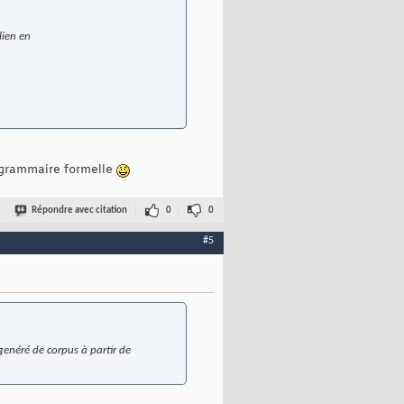
lien en
e grammaire formelle
Répondre avec citation
0
0
#5
genéré de corpus à partir de