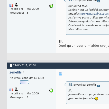
Envoyé par
ala1986
Bonjour a tous,
Inscrit en
Mai 2009
Sphinx 4 est un logiciel de reco
Messages
3
anglais:
http://cmusphinx.sourc
Je n'arrive pas a utiliser sur wi
Est-ce-que quelqu'un me détecte 
Quelle est le nom de mon projet
Merci d'avance.
Slt
Quel qu'un pourra m'aider svp j
21/05/2011,
22h35
zenefils
Nouveau candidat au Club
Envoyé par
zenefils
Slt
Inscrit en
Mai 2009
je travail sur un projet de rec
Messages
3
grammaire formelle