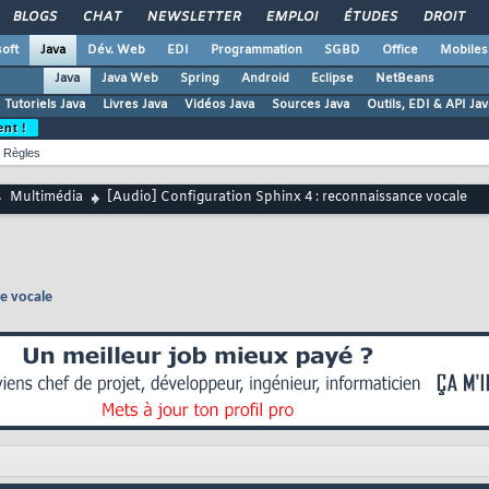
BLOGS
CHAT
NEWSLETTER
EMPLOI
ÉTUDES
DROIT
oft
Java
Dév. Web
EDI
Programmation
SGBD
Office
Mobiles
Java
Java Web
Spring
Android
Eclipse
NetBeans
Tutoriels Java
Livres Java
Vidéos Java
Sources Java
Outils, EDI & API Jav
ent !
Règles
Multimédia
[Audio] Configuration Sphinx 4 : reconnaissance vocale
e vocale