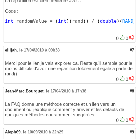
La répartition est bien meilleure avec :
Code :
int
 randomValue = 
(
int
)
(
rand
(
)
 / 
(
double
)
(
RAND_M
0
0
eilijah
,
le 17/04/2010 à 09h38
#7
Merci pour le lien je vais explorer ca. Reste qu'il semble pour le
moins difficile d'avoir une repartition totalement egale a partir de
rand()
0
0
Jean-Marc.Bourguet
,
le 17/04/2010 à 17h38
#8
La FAQ donne une méthode correcte et un lien vers un
document où j'explique comment y arriver et les défauts de
quelques méthodes couramment suggérées.
0
0
Aleph69
,
le 10/09/2010 à 22h29
#9