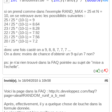
int
 randomValue = 
(
int
)
(
rand
(
)
 / 
(
double
)
RAND
3
si on prend comme dans l'exemple RAND_MAX = 25 et N =
10, on se retrouve avec les possiblités suivantes :
25 / 25 * (10-1) = 9
24 / 25 * (10-1) = 8.64
23 / 25 * (10-1) = 8.28
22 / 25 * (10-1) = 7.92
21 / 25 * (10-1) = 7.56
20 / 25 * (10-1) = 7.2
...
donc une fois casté on a 9, 8, 8, 7, 7, 7 ...
On a donc moins de chance d'obtenir un 9 qu'un 7 non?
ps: je n'ai rien trouvé dans la FAQ pointée au sujet de "mise a
l'echelle".
0
0
Invité(e)
,
le 16/04/2010 à 10h58
#6
Voici la page dans la FAQ : http://c.developpez.com/faq/?
page=alea#RANDOM_runif_a_b_reel
Après, effectivement, il y a quelque chose de louche dans la
formule donnée.