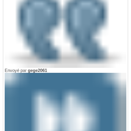
Envoyé par
gege2061