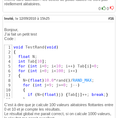
réellement aléatoires.
0
0
Invité
,
le 12/09/2010 à 15h25
#16
Bonjour,
J'ai fait un petit test
Code :
void
 TestRand
(
void
)
1
{
2
float
 N;

3
int
 Tab
[
10
]
;

4
for
(
int
 i=
0
; i<
10
; i++
)
 Tab
[
i
]
=
0
;

5
for
(
int
 i=
0
; i<
100
; i++
)
6
{
7
    N=
(
float
)
10.0
*rand
(
)
/
RAND_MAX
;

8
for
(
int
 j=
9
; j>=
0
; j--
)
9
{
10
if
(
N>
(
float
)
j
)
{
Tab
[
j
]
++; 
break
;
}
11
}
12
}
13
C'est à dire que je calcule 100 valeurs aléatoires flottantes entre
for
(
int
 i=
0
; i<
10
; i++
)
14
0 et 10 et je compte les résultats.
{
Le résultat global me parait correct, si on calcule 1000 valeurs,
15