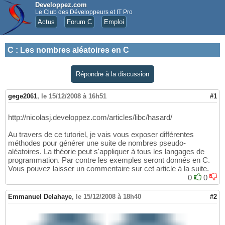
Developpez.com
Le Club des Développeurs et IT Pro
Actus
Forum C
Emploi
C
:
Les nombres aléatoires en C
Répondre à la discussion
gege2061
,
le 15/12/2008 à 16h51
#1
http://nicolasj.developpez.com/articles/libc/hasard/
Au travers de ce tutoriel, je vais vous exposer différentes
méthodes pour générer une suite de nombres pseudo-
aléatoires. La théorie peut s'appliquer à tous les langages de
programmation. Par contre les exemples seront donnés en C.
Vous pouvez laisser un commentaire sur cet article à la suite.
0
0
Emmanuel Delahaye
,
le 15/12/2008 à 18h40
#2