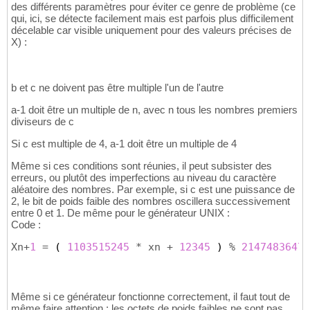
des différents paramètres pour éviter ce genre de problème (ce
qui, ici, se détecte facilement mais est parfois plus difficilement
décelable car visible uniquement pour des valeurs précises de
X) :
b et c ne doivent pas être multiple l'un de l'autre
a-1 doit être un multiple de n, avec n tous les nombres premiers
diviseurs de c
Si c est multiple de 4, a-1 doit être un multiple de 4
Même si ces conditions sont réunies, il peut subsister des
erreurs, ou plutôt des imperfections au niveau du caractère
aléatoire des nombres. Par exemple, si c est une puissance de
2, le bit de poids faible des nombres oscillera successivement
entre 0 et 1. De même pour le générateur UNIX :
Code :
Xn+
1
 = 
(
1103515245
 * xn + 
12345
)
 % 
2147483647
Même si ce générateur fonctionne correctement, il faut tout de
même faire attention : les octets de poids faibles ne sont pas