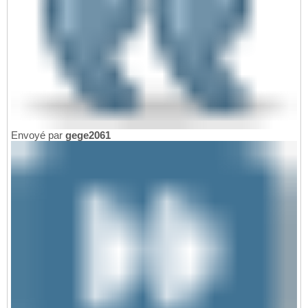
Envoyé par
gege2061