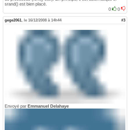
srand() est bien placé.
0
0
gege2061
,
le 16/12/2008 à 14h44
#3
Envoyé par
Emmanuel Delahaye