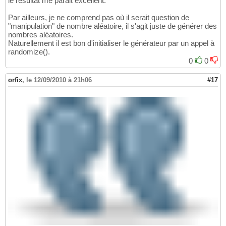
le résultat me parait excellent.
    printf
(
"rang %d  %d valeurs
\n
"
,i+
1
,Tab
[
i
16
}
17
Par ailleurs, je ne comprend pas où il serait question de
}
18
"manipulation" de nombre aléatoire, il s'agit juste de générer des
nombres aléatoires.
Naturellement il est bon d'initialiser le générateur par un appel à
randomize().
0
0
orfix
,
le 12/09/2010 à 21h06
#17