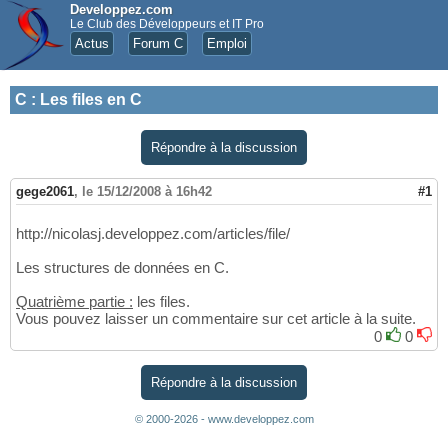
Developpez.com
Le Club des Développeurs et IT Pro
Actus
Forum C
Emploi
C
:
Les files en C
Répondre à la discussion
gege2061
,
le 15/12/2008 à 16h42
#1
http://nicolasj.developpez.com/articles/file/
Les structures de données en C.
Quatrième partie :
les files.
Vous pouvez laisser un commentaire sur cet article à la suite.
0
0
Répondre à la discussion
© 2000-2026 - www.developpez.com