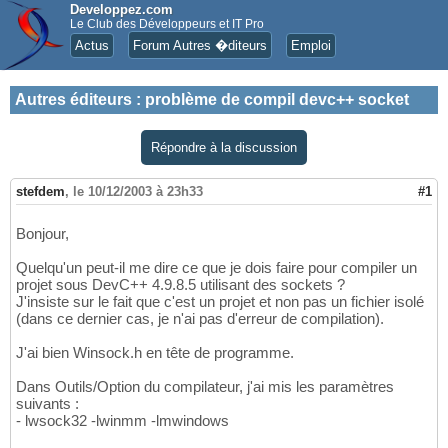
Developpez.com
Le Club des Développeurs et IT Pro
Actus
Forum Autres �diteurs
Emploi
Autres éditeurs
:
problème de compil devc++ socket
Répondre à la discussion
stefdem
,
le 10/12/2003 à 23h33
#1
Bonjour,
Quelqu'un peut-il me dire ce que je dois faire pour compiler un
projet sous DevC++ 4.9.8.5 utilisant des sockets ?
J'insiste sur le fait que c'est un projet et non pas un fichier isolé
(dans ce dernier cas, je n'ai pas d'erreur de compilation).
J'ai bien Winsock.h en tête de programme.
Dans Outils/Option du compilateur, j'ai mis les paramètres
suivants :
- lwsock32 -lwinmm -lmwindows