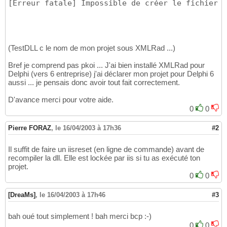
[Erreur fatale] Impossible de créer le fichier d
(TestDLL c le nom de mon projet sous XMLRad ...)
Bref je comprend pas pkoi ... J'ai bien installé XMLRad pour
Delphi (vers 6 entreprise) j'ai déclarer mon projet pour Delphi 6
aussi ... je pensais donc avoir tout fait correctement.
D'avance merci pour votre aide.
0
0
Pierre FORAZ
,
le 16/04/2003 à 17h36
#2
Il suffit de faire un iisreset (en ligne de commande) avant de
recompiler la dll. Elle est lockée par iis si tu as exécuté ton
projet.
0
0
[DreaMs]
,
le 16/04/2003 à 17h46
#3
bah oué tout simplement ! bah merci bcp :-)
0
0