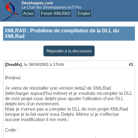
Developpez.com
Le Club des Développeurs et IT Pro
Actus
Forum XMLRAD
Emploi
XMLRAD
:
Problème de compilation de la DLL du
XMLRad
Répondre à la discussion
[DreaMs]
,
le 16/04/2003 à 17h16
#1
Bonjour,
Je viens de réinstaller une version beta2 de XMLRad
(télécharger aujourd'hui même) et je voudrais recompiler la DLL
de mon projet sous delphi pour ajouter l'utlisation d'une DLL
delphi lors d'un évenement.
Mais je n'arrive pas a compiler la DLL de mon projet XMLRad
lorsque je la fait ouvrir sous Delphi. Même si je n'effectue
aucune modification il me mets :
Code :