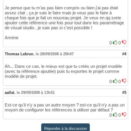
Je pense que tu m'as pas bien compris ou bien j'ai pas était
assez clair , ça je sais le faire mais je veux pas le faire à
chaque fois que je fait un nouveau projet. Je veux en qq sorte
ajouter cette référence une fois pour tout dans les paramétrage
de visual studio , je sais pas si c'est possible !
Amène
0
0
Thomas Lebrun
,
le 28/09/2008 à 20h47
#4
Ah... Dans ce cas, le mieux est que tu créés un projet modèle
(avec ta référence ajoutée) puis tu exportes le projet comme
modèle de projet.
0
0
aallal
,
le 29/09/2008 à 13h51
#5
Est-ce qu'il n'y a pas un autre moyen ? est-ce qu'il n'y a pas un
moyen de configurer les références à utiliser par défaut ?
0
0
Répondre à la discussion