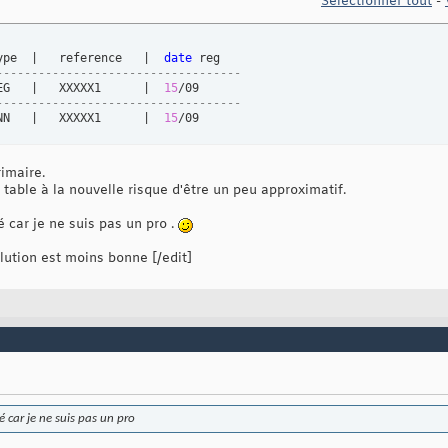
Sélectionner tout
-
ype  |   reference   |  
date
-----------------------------------
EG   |   XXXXX1      |  
15
-----------------------------------
NN   |   XXXXX1      |  
15
/09
rimaire.
table à la nouvelle risque d'être un peu approximatif.
é car je ne suis pas un pro .
olution est moins bonne [/edit]
é car je ne suis pas un pro