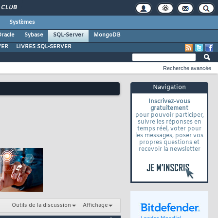
CLUB
Systèmes
racle
Sybase
SQL-Server
MongoDB
VER
LIVRES SQL-SERVER
Recherche avancée
Navigation
Inscrivez-vous
gratuitement
pour pouvoir participer,
suivre les réponses en
temps réel, voter pour
les messages, poser vos
propres questions et
recevoir la newsletter
Outils de la discussion
Affichage