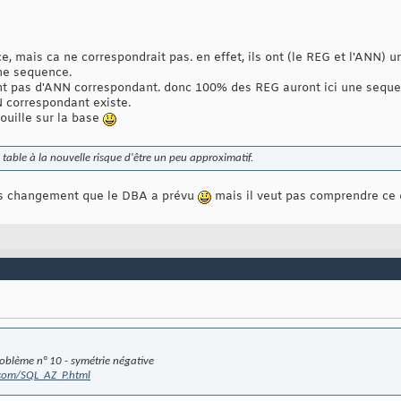
ce, mais ca ne correspondrait pas. en effet, ils ont (le REG et l'ANN) 
ne sequence.
ont pas d'ANN correspondant. donc 100% des REG auront ici une seque
N correspondant existe.
ouille sur la base
 table à la nouvelle risque d'être un peu approximatif.
les changement que le DBA a prévu
mais il veut pas comprendre ce q
oblème n° 10 - symétrie négative
.com/SQL_AZ_P.html