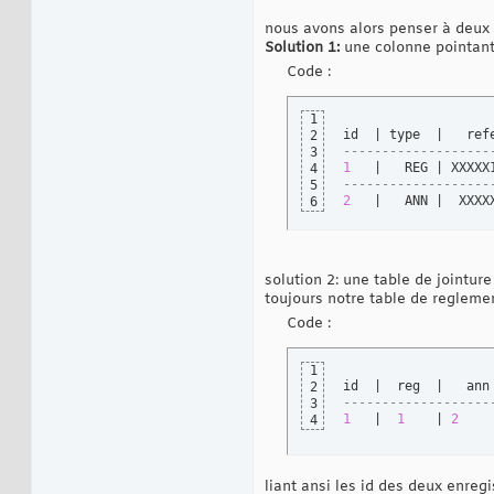
nous avons alors penser à deux 
Solution 1:
une colonne pointant 
Code :
1
id  | type  |   ref
2
-------------------
3
1
   |   REG | XXXXX
4
-------------------
5
2
   |   ANN |  XXXX
6
solution 2: une table de jointure
toujours notre table de regleme
Code :
1
2
-------------------
3
1
   |  
1
    | 
2
4
liant ansi les id des deux enreg