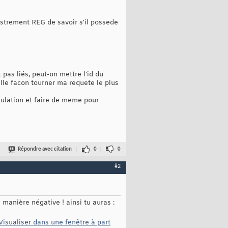
gistrement REG de savoir s'il possede
as liés, peut-on mettre l'id du
elle facon tourner ma requete le plus
nnulation et faire de meme pour
Répondre avec citation
0
0
#2
e manière négative ! ainsi tu auras :
Visualiser dans une fenêtre à part