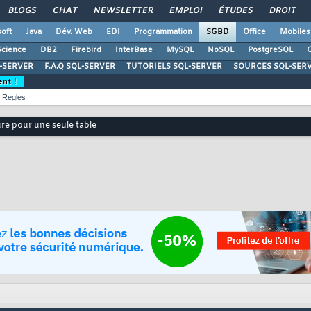
BLOGS
CHAT
NEWSLETTER
EMPLOI
ÉTUDES
DROIT
oft
Java
Dév. Web
EDI
Programmation
SGBD
Office
Mobiles
Science
DB2
Firebird
InterBase
MySQL
NoSQL
PostgreSQL
O
-SERVER
F.A.Q SQL-SERVER
TUTORIELS SQL-SERVER
SOURCES SQL-SER
ent !
Règles
ure pour une seule table