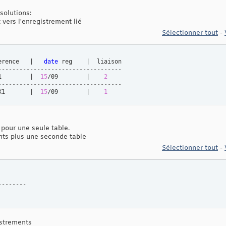
solutions:
vers l'enregistrement lié
Sélectionner tout
-
erence   |   
date
-----------------------------------
1        |  
15
/09        |    
2
-----------------------------------
X1       |  
15
/09        |    
1
 pour une seule table.
nts plus une seconde table
Sélectionner tout
-
--------
istrements