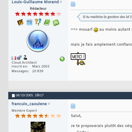
Louis-Guillaume Morand
Rédacteur
Si tu maitrise la gestion des id
==> mouarf
au moins autant qu
mais je fais amplement confianc
Cloud Architect
Inscrit en
Mars 2003
Messages
10 839
06/10/2005,
18h17
franculo_caoulene
Membre Expert
Salut,
Je te proposerais plutôt des séq