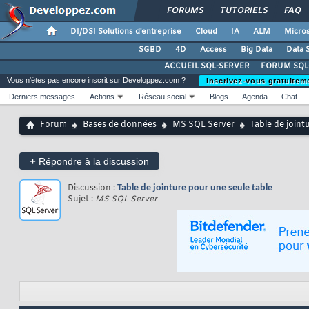
FORUMS
TUTORIELS
FAQ
DI/DSI Solutions d'entreprise
Cloud
IA
ALM
Micros
SGBD
4D
Access
Big Data
Data 
ACCUEIL SQL-SERVER
FORUM SQL
Vous n'êtes pas encore inscrit sur Developpez.com ?
Inscrivez-vous gratuitem
Derniers messages
Actions
Réseau social
Blogs
Agenda
Chat
Forum
Bases de données
MS SQL Server
Table de joint
+
Répondre à la discussion
Discussion :
Table de jointure pour une seule table
Sujet :
MS SQL Server