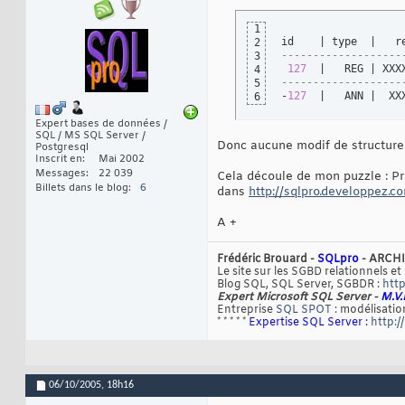
1
id    | type  |   r
2
-------------------
3
127
  |   REG | XXX
4
-------------------
5
-
127
  |   ANN |  XX
6
Expert bases de données /
SQL / MS SQL Server /
Donc aucune modif de structure
Postgresql
Inscrit en
Mai 2002
Messages
22 039
Cela découle de mon puzzle : Pr
Billets dans le blog
6
dans
http://sqlpro.developpez.
A +
Frédéric Brouard -
SQLpro
- ARCHI
Le site sur les SGBD relationnels et
Blog SQL, SQL Server, SGBDR :
http
Expert Microsoft SQL Server -
M.V.
Entreprise
SQL SPOT
: modélisation
* * * * *
Expertise SQL Server :
http:/
06/10/2005,
18h16