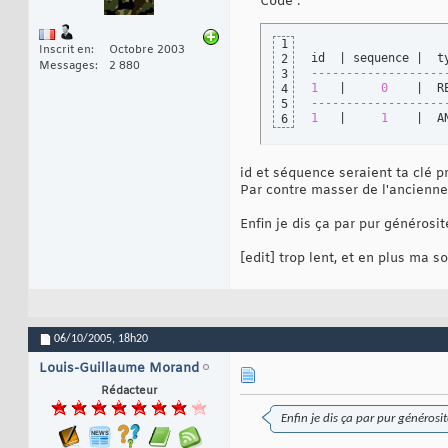
Code :
1
Inscrit en
Octobre 2003
id  | sequence |  t
2
Messages
2 880
-------------------
3
1
   |     
0
    |  R
4
-------------------
5
1
   |     
1
    |  A
6
id et séquence seraient ta clé p
Par contre masser de l'ancienne 
Enfin je dis ça par pur générosit
[edit] trop lent, et en plus ma s
06/10/2005,
18h20
Louis-Guillaume Morand
Rédacteur
Enfin je dis ça par pur générosit