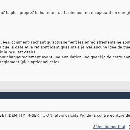
ion? la plus propre? le but etant de facilement en recuperant un enre
ées. comment, sachant qu'actuellement les enregistrements ne sont p
 que la date et la ref sont identiques mais je n'ai aucune idée de qu
 le resultat desiré.
 pour chaque reglement ayant une annulation, indiquer l'id de cette a
u reglement (plus optionnel cela)
(SET IDENTITY_INSERT ... ON) alors calcule l'id de la contre écriture d
Sélectionner tout
-