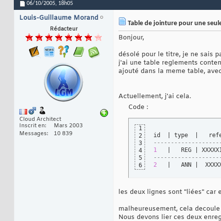
06/10/2005,
18h05
Louis-Guillaume Morand
Table de jointure pour une seule
Rédacteur
Bonjour,
désolé pour le titre, je ne sais 
j'ai une table reglements conte
ajouté dans la meme table, avec
Actuellement, j'ai cela.
Code :
Cloud Architect
Inscrit en
Mars 2003
1
Messages
10 839
id  | type  |   ref
2
-------------------
3
1
   |   REG | XXXXX
4
-------------------
5
2
   |   ANN |  XXXX
6
les deux lignes sont "liées" ca
malheureusement, cela decoule d
Nous devons lier ces deux enreg