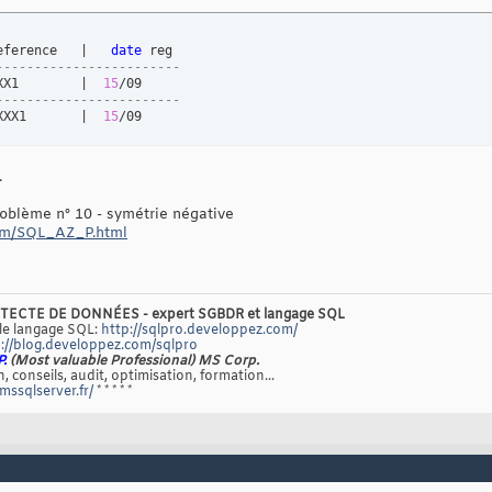
eference   |   
date
------------------------
XX1        |  
15
------------------------
XXX1       |  
15
/09
.
oblème n° 10 - symétrie négative
com/SQL_AZ_P.html
TECTE DE DONNÉES - expert SGBDR et langage SQL
 le langage SQL:
http://sqlpro.developpez.com/
://blog.developpez.com/sqlpro
P.
(Most valuable Professional) MS Corp.
, conseils, audit, optimisation, formation...
/mssqlserver.fr/
* * * * *