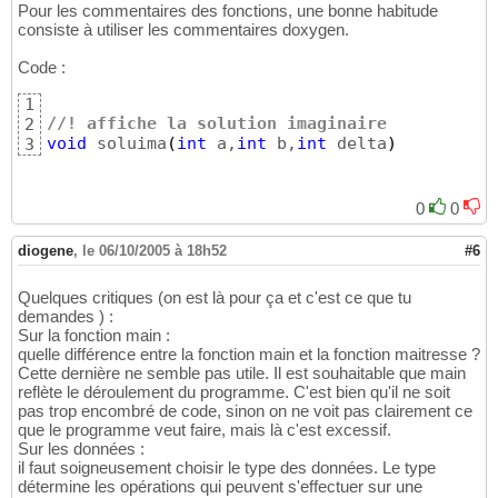
}
107
Pour les commentaires des fonctions, une bonne habitude
consiste à utiliser les commentaires doxygen.
Code :
1
//! affiche la solution imaginaire
2
void
 soluima
(
int
 a,
int
 b,
int
 delta
)
3
0
0
diogene
,
le 06/10/2005 à 18h52
#6
Quelques critiques (on est là pour ça et c'est ce que tu
demandes ) :
Sur la fonction main :
quelle différence entre la fonction main et la fonction maitresse ?
Cette dernière ne semble pas utile. Il est souhaitable que main
reflète le déroulement du programme. C'est bien qu'il ne soit
pas trop encombré de code, sinon on ne voit pas clairement ce
que le programme veut faire, mais là c'est excessif.
Sur les données :
il faut soigneusement choisir le type des données. Le type
détermine les opérations qui peuvent s'effectuer sur une