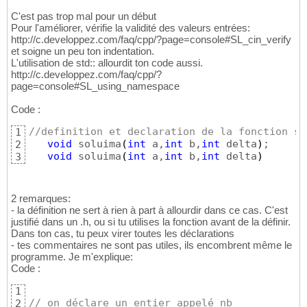
33
C'est pas trop mal pour un début
34
Pour l'améliorer, vérifie la validité des valeurs entrées:
//definition et declaration de la fonction 
35
http://c.developpez.com/faq/cpp/?page=console#SL_cin_verify
void
 soluima
(
int
 a,
int
 b,
int
 delta
)
36
et soigne un peu ton indentation.
void
 soluima
(
int
 a,
int
 b,
int
 delta
)
37
L'utilisation de std:: allourdit ton code aussi.
{
38
http://c.developpez.com/faq/cpp/?
//parceque je n 'arrive pas
39
page=console#SL_using_namespace
//a laquelle j'affecte -b,p
40
double
 t;

Code :
41
		t=-b;

42
//definition et declaration de la fonction so
1
		t=t/
(
2
*a
)
;

43
void
 soluima
(
int
 a,
int
 b,
int
 delta
)
; 

2
44
void
 soluima
(
int
 a,
int
 b,
int
 delta
)
3
		std::cout<<
"
\n
solution1= "
 
45
46
        std::cout<<
"
\n
solution2= "
 << t << 
47
}
48
2 remarques:
49
- la définition ne sert à rien à part à allourdir dans ce cas. C'est
50
justifié dans un .h, ou si tu utilises la fonction avant de la définir.
51
Dans ton cas, tu peux virer toutes les déclarations
- tes commentaires ne sont pas utiles, ils encombrent même le
52
programme. Je m'explique:
//fonction qui verifie si delta est >0 =0 o
53
Code :
void
 verifdelta
(
int
 a,
int
 b,
int
 delta
)
54
void
 verifdelta
(
int
 a,
int
 b, 
int
 delta
)
55
1
{
56
// on déclare un entier appelé nb
2
if
(
delta==
0
)