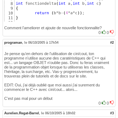
int
 fonctiondelta
(
int
 a,
int
 b,
int
 c
)
8
{
9
return
(
b*b-
(
4
*a*c
)
)
10
}
11
12
13
Comment l'ameliorer et ajoute de nouvelle fonctionnalite?
//definition et creation de la fonction sol
14
0
0
void
 solureel
(
int
 a,
int
 b,
int
 delta
15
16
programan
,
le 06/10/2005 à 17h54
#2
void
 solureel
(
int
 a,
int
 b,
int
 delta
)
17
{
18
Je pense qu'en dehors de l'utilisation de cin/cout, ton
double
 solution1,solution2;

19
programme n'utilise aucune des caratéristiques de C++ qui
		solution1=
(
-b+sqrt
(
delta
)
)
/
20
est... un langage OBJET n'oublie pas. Donc tu feras vraiment
		solution2=
(
-b-sqrt
(
delta
)
)
/
21
de la programmation objet lorsque tu utiliseras les classes,
		std::cout<<
"solution1= "
<<s
22
l'héritage, la surcharge, etc. Vas-y progressivement, tu
}
23
trouveras plein de tutoriels et de docs sur le site.
24
//definition et creation de la fonction 1 1
25
EDIT: Oui, j'ai déjà oublié que moi aussi j'ai surement du
void
 solune
(
int
 a,
int
 b
)
;

26
commencer le C++ avec cin/cout... alors...
void
 solune
(
int
 a,
int
 b
)
27
{
C'est pas mal pour un début
28
double
 seulsolution;

29
0
0
		seulsolution=-b/
2
*a;

30
		std::cout<<
"
\n
la solution d
31
Aurelien.Regat-Barrel
,
le 06/10/2005 à 18h02
#3
}
32