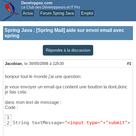
Developpez.com
Le Club des Développeurs et IT Pro
Actus
Forum Spring Java
Emploi
Spring Java
:
[Spring Mail] aide sur envoi email avec
spring
Répondre à la discussion
Jacobian
,
le 30/05/2008 à 12h30
#1
bonjour tout le monde j'ai une question:
je veux envoyer un email qui contient une boutton la dont,donc
je fais cela:
dans mon text de message :
Code :
1
String textMessage=
"<input type="
+
"submit"
+
" 
2