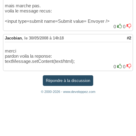
mais marche pas.
voila le message recus:
<input type=submit name=Submit value= Envoyer />
0
0
Jacobian
,
le 30/05/2008 à 14h18
#2
merci
pardon voila la reponse:
textMessage.setContent(text/html);
0
0
Répondre à la discussion
© 2000-2026 - www.developpez.com