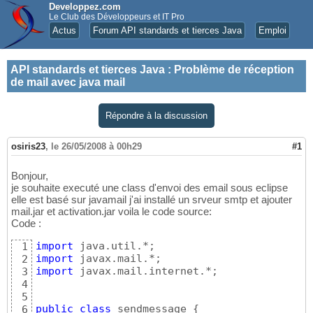
Developpez.com
Le Club des Développeurs et IT Pro
Actus
Forum API standards et tierces Java
Emploi
API standards et tierces Java
:
Problème de réception
de mail avec java mail
Répondre à la discussion
osiris23
,
le 26/05/2008 à 00h29
#1
Bonjour,
je souhaite executé une class d'envoi des email sous eclipse
elle est basé sur javamail j'ai installé un srveur smtp et ajouter
mail.jar et activation.jar voila le code source:
Code :
import
1
import
2
import
 javax.mail.internet.*;

3
4
5
public
class
 sendmessage 
{
6