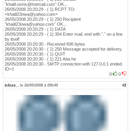
msg.setSubject
(
"JavaMail APIs Test"
)
"khalil.osiris@hotmail.com" OK...
32
26/05/2008 20:20:29 - ( 1) RCPT TO:
if
(
!sendmultipart
)
{
33
<khalil23nwa@yahoo.com>
// send a plain text message
34
26/05/2008 20:20:29 - ( 1) 250 Recipient
msg.setContent
(
msgText, 
"text/plain"
)
35
"khalil23nwa@yahoo.com" OK...
}
else
{
36
26/05/2008 20:20:29 - ( 1) DATA
// send a multipart message
37
26/05/2008 20:20:29 - ( 1) 354 Enter mail, end with "." on a line
// create and fill the first message part
38
by itself
MimeBodyPart mbp1 = 
new
 MimeBodyPart
(
)
;

39
26/05/2008 20:20:30 - Received 606 bytes
mbp1.setContent
(
msgText, 
"text/plain"
)
40
26/05/2008 20:20:30 - ( 1) 250 Message accepted for delivery.
// create and fill the second message part
41
26/05/2008 20:20:30 - ( 1) QUIT
MimeBodyPart mbp2 = 
new
 MimeBodyPart
(
)
;

42
26/05/2008 20:20:30 - ( 1) 221 Aba he
mbp2.setContent
(
msgText2, 
"text/plain"
)
43
26/05/2008 20:20:30 - SMTP connection with 127.0.0.1 ended.
// create the Multipart and its parts to it
44
ID=1
Multipart mp = 
new
 MimeMultipart
(
)
;

45
0
0
mp.addBodyPart
(
mbp1
)
;

46
mp.addBodyPart
(
mbp2
)
47
tchize_
,
le 26/05/2008 à 09h49
#2
// add the Multipart to the message
48
msg.setContent
(
mp
)
49
}
50
Transport.send
(
msg
)
51
}
catch
(
MessagingException mex
)
{
52
mex.printStackTrace
(
)
53
}
54
}
55
}
56