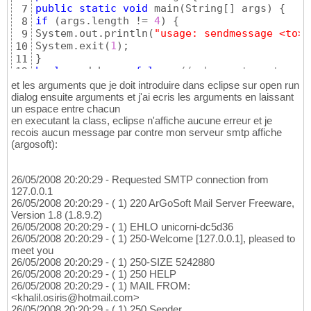
public
static
void
 main
(
String
[
]
 args
)
{
7
if
(
args.length != 
4
)
{
8
System.out.println
(
"usage: sendmessage <to> 
9
System.exit
(
1
)
10
}
11
boolean
 debug = 
false
; 
// change to get more
12
String msgText = 
"A body.
\n
the second line."
13
et les arguments que je doit introduire dans eclipse sur open run
String msgText2 = 
"Another body.
\n
more lines
14
dialog ensuite arguments et j'ai ecris les arguments en laissant
boolean
 sendmultipart =

un espace entre chacun
15
en executant la class, eclipse n'affiche aucune erreur et je
Boolean.valueOf
(
args
[
3
]
)
.booleanValue
(
)
16
recois aucun message par contre mon serveur smtp affiche
// set the host
17
(argosoft):
Properties props = 
new
 Properties
(
)
;

18
props.put
(
"mail.smtp.host"
, args
[
2
]
)
19
// create some properties and get the defaul
20
26/05/2008 20:20:29 - Requested SMTP connection from
Session session = Session.getDefaultInstance
21
127.0.0.1
session.setDebug
(
debug
)
22
26/05/2008 20:20:29 - ( 1) 220 ArGoSoft Mail Server Freeware,
try
{
23
Version 1.8 (1.8.9.2)
// create a message
24
26/05/2008 20:20:29 - ( 1) EHLO unicorni-dc5d36
Message msg = 
new
 MimeMessage
(
session
)
25
26/05/2008 20:20:29 - ( 1) 250-Welcome [127.0.0.1], pleased to
// set the from
26
meet you
InternetAddress from = 
new
 InternetAddress
(
a
27
26/05/2008 20:20:29 - ( 1) 250-SIZE 5242880
msg.setFrom
(
from
)
;

28
26/05/2008 20:20:29 - ( 1) 250 HELP
InternetAddress
[
]
29
26/05/2008 20:20:29 - ( 1) MAIL FROM:
{
new
 InternetAddress
(
args
[
0
]
)
}
;

30
<khalil.osiris@hotmail.com>
msg.setRecipients
(
Message.RecipientType.TO, 
31
26/05/2008 20:20:29 - ( 1) 250 Sender