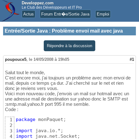
Developpez.com
Le Club des Développeurs et IT Pro
Actus
Forum Entr�e/Sortie Java
Emploi
Entrée/Sortie Java
:
Problème envoi mail avec java
Répondre à la discussion
poupouce5
,
le 14/05/2008 à 19h05
#1
Salut tout le monde,
C'est encore moi, j'ai toujours un problème avec mon envoi de
mail, depuis ce temps ça dur. J'ai cherché sur le net et rien
donc je reviens vers vous.
Voici mon nouveau code, j'envois un mail sur hotmail avec un
une adresse mail de destination sur yahoo donc le SMTP est
:smtp.mail.yahoo.fr port 995 il me semble.
Code :
package
 monPaquet;

1
2
import
3
import
4