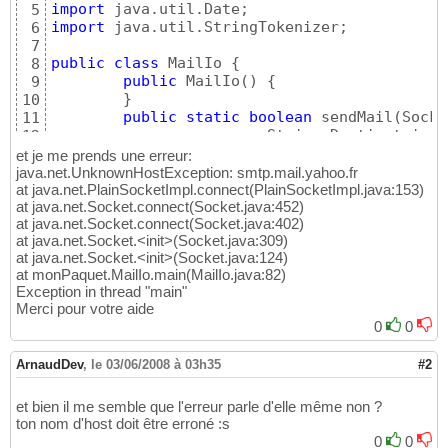
import
5
import
 java.util.StringTokenizer;

6
7
public
class
 MailIo 
{
8
public
 MailIo
(
)
{
9
}
10
public
static
boolean
 sendMail
(
Socke
11
                        String Destinataire,
12
throws
 IOException 
{
13
et je me prends une erreur:
//connection a la socket pas
14
java.net.UnknownHostException: smtp.mail.yahoo.fr
                out = 
new
 PrintWriter
(
sock.g
at java.net.PlainSocketImpl.connect(PlainSocketImpl.java:153)
15
at java.net.Socket.connect(Socket.java:452)
                in = 
new
 BufferedReader
(
new
 
16
at java.net.Socket.connect(Socket.java:402)
//on recoi la ligne qui nous
17
at java.net.Socket.<init>(Socket.java:309)
                receive
(
)
;

18
at java.net.Socket.<init>(Socket.java:124)
//on envoi la premiere ligne
19
at monPaquet.MailIo.main(MailIo.java:82)
                send
(
"HELO "
 + localHost
)
;

20
Exception in thread "main"
//on nous dit qu'elle a bien
21
Merci pour votre aide
                receive
(
)
;

22
0
0
//on envoi l'adresse de l'ex
23
                send
(
"MAIL FROM: <"
 + from +
24
ArnaudDev
,
le 03/06/2008 à 03h35
#2
//on nous dit que ca c'est b
25
                receive
(
)
;

26
//on envoi l'adresse du dest
27
et bien il me semble que l'erreur parle d'elle même non ?
                send
(
"RCPT TO: <"
 + Destinat
ton nom d'host doit être erroné :s
28
//on recupere la reponse
29
0
0