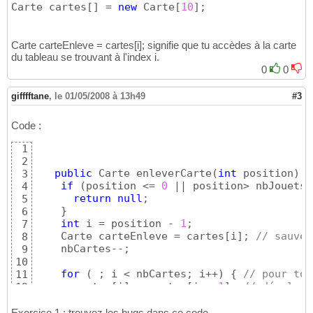
Carte cartes
[
]
 = 
new
 Carte
[
10
]
;
Carte carteEnleve = cartes[i]; signifie que tu accèdes à la carte
du tableau se trouvant à l'index i.
0
0
gifffftane
,
le 01/05/2008 à 13h49
#3
Code :
1
2
public
 Carte enleverCarte
(
int
 position
)
{
3
if
(
position <= 
0
 || position> nbJouets
)
4
return
null
;

5
}
6
int
 i = position - 
1
;

7
    Carte carteEnleve = cartes
[
i
]
; 
// sauveg
8
    nbCartes--;

9
10
for
(
 ; i < nbCartes; i++
)
{
// pour tou
11
      cartes
[
i
]
 = cartes
[
i + 
1
]
; 
// décaler 
12
}
13
return
 carteEnleve; 
// renvoi de la cart
14
Exercice 1 : trouvez les bugs dans ce code.