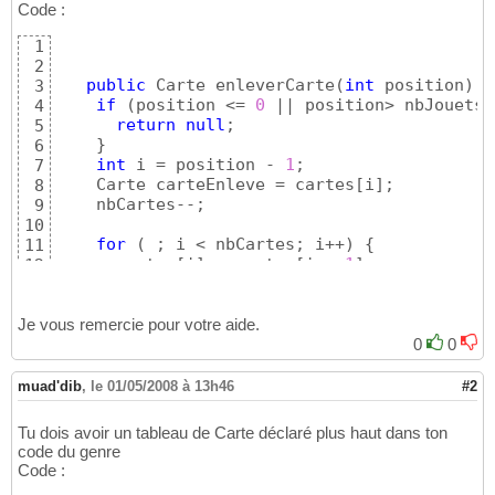
Code :
1
2
public
 Carte enleverCarte
(
int
 position
)
{
3
if
(
position <= 
0
 || position> nbJouets
)
4
return
null
;

5
}
6
int
 i = position - 
1
;

7
    Carte carteEnleve = cartes
[
i
]
;

8
    nbCartes--;

9
10
for
(
 ; i < nbCartes; i++
)
{
11
      cartes
[
i
]
 = cartes
[
i + 
1
]
;

12
}
13
return
 carteEnleve;

14
}
Je vous remercie pour votre aide.
15
0
0
muad'dib
,
le 01/05/2008 à 13h46
#2
Tu dois avoir un tableau de Carte déclaré plus haut dans ton
code du genre
Code :