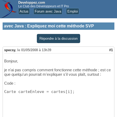
Developpez.com
Le Club des Développeurs et IT Pro
Actus
Forum avec Java
Emploi
avec Java
:
Expliquez moi cette méthode SVP
Répondre à la discussion
specsy
,
le 01/05/2008 à 13h39
#1
Bonjour,
je n'ai pas compris comment fonctionne cette méthode ; est ce
que quelqu'un pourrait m'expliquer s'il vous plaît, surtout :
Code :
Carte carteEnleve = cartes
[
i
]
;