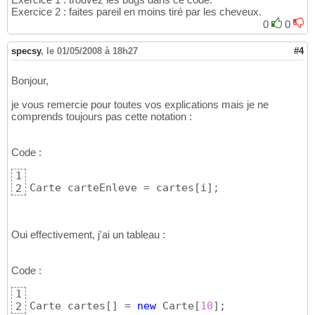
}
Exercice 2 : faites pareil en moins tiré par les cheveux.
15
0
0
specsy
,
le 01/05/2008 à 18h27
#4
Bonjour,
je vous remercie pour toutes vos explications mais je ne
comprends toujours pas cette notation :
Code :
1
Carte carteEnleve = cartes
[
i
]
;
2
Oui effectivement, j'ai un tableau :
Code :
1
Carte cartes
[
]
 = 
new
 Carte
[
10
]
;
2