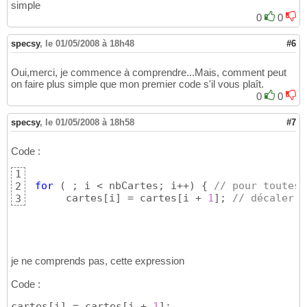
simple
0
0
specsy
,
le 01/05/2008 à 18h48
#6
Oui,merci, je commence à comprendre...Mais, comment peut
on faire plus simple que mon premier code s'il vous plaît.
0
0
specsy
,
le 01/05/2008 à 18h58
#7
Code :
1
for
(
 ; i < nbCartes; i++
)
{
// pour toutes 
2
      cartes
[
i
]
 = cartes
[
i + 
1
]
; 
// décaler v
3
je ne comprends pas, cette expression
Code :
cartes
[
i
]
 = cartes
[
i + 
1
]
;