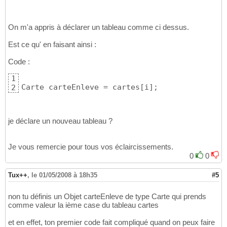
On m'a appris à déclarer un tableau comme ci dessus.
Est ce qu' en faisant ainsi :
Code :
1
Carte carteEnleve = cartes
[
i
]
;
2
je déclare un nouveau tableau ?
Je vous remercie pour tous vos éclaircissements.
0
0
Tux++
,
le 01/05/2008 à 18h35
#5
non tu définis un Objet carteEnleve de type Carte qui prends
comme valeur la ième case du tableau cartes
et en effet, ton premier code fait compliqué quand on peux faire