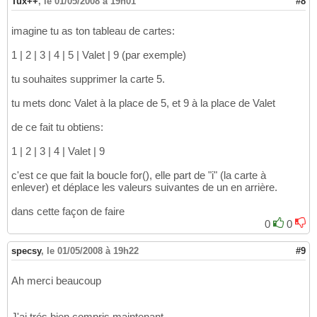
Tux++
,
le 01/05/2008 à 19h01
#8
imagine tu as ton tableau de cartes:
1 | 2 | 3 | 4 | 5 | Valet | 9 (par exemple)
tu souhaites supprimer la carte 5.
tu mets donc Valet à la place de 5, et 9 à la place de Valet
de ce fait tu obtiens:
1 | 2 | 3 | 4 | Valet | 9
c'est ce que fait la boucle for(), elle part de "i" (la carte à
enlever) et déplace les valeurs suivantes de un en arrière.
dans cette façon de faire
0
0
specsy
,
le 01/05/2008 à 19h22
#9
Ah merci beaucoup
J'ai trés bien compris maintenant