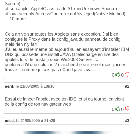
Source)
at sun.applet.AppletClassLoader$1.run(Unknown Source)
at java.security.AccessController.doPrivileged(Native Method)
... 10 more
Cela arrive sur toutes les Applets sans exception. J'ai bien
configuré le Proxy dans la config java du panneau de config
mais rien n'y fait
J'ai eu aussi le meme pb aujourd'hui en essayant d'installer IBM
DB2 qui possede une install JAVA (il télécharge en live des
applets lors de l'install) sous Win2003 Server ....
quelcun à t'il une solution ? (j'ai cherché sur le net mais j'ai rien
trouvé... comme je suis pas eXpert java java ...
0
0
neril
,
le 21/09/2005 à 18h16
#2
Essai de lancer l'applet avec ton IDE, et si ca tourne, ca vient
de la config de ton navigateur web
0
0
octal
,
le 21/09/2005 à 21h26
#3