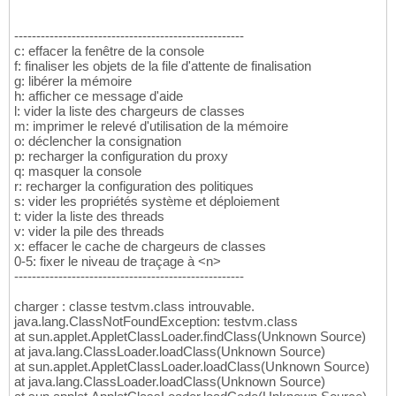
----------------------------------------------------
c: effacer la fenêtre de la console
f: finaliser les objets de la file d'attente de finalisation
g: libérer la mémoire
h: afficher ce message d'aide
l: vider la liste des chargeurs de classes
m: imprimer le relevé d'utilisation de la mémoire
o: déclencher la consignation
p: recharger la configuration du proxy
q: masquer la console
r: recharger la configuration des politiques
s: vider les propriétés système et déploiement
t: vider la liste des threads
v: vider la pile des threads
x: effacer le cache de chargeurs de classes
0-5: fixer le niveau de traçage à <n>
----------------------------------------------------
charger : classe testvm.class introuvable.
java.lang.ClassNotFoundException: testvm.class
at sun.applet.AppletClassLoader.findClass(Unknown Source)
at java.lang.ClassLoader.loadClass(Unknown Source)
at sun.applet.AppletClassLoader.loadClass(Unknown Source)
at java.lang.ClassLoader.loadClass(Unknown Source)