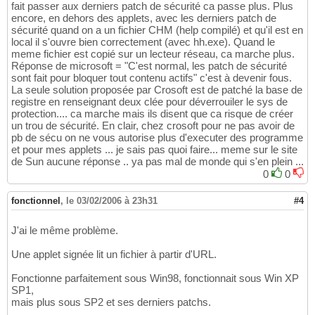
fait passer aux derniers patch de sécurité ca passe plus. Plus
encore, en dehors des applets, avec les derniers patch de
sécurité quand on a un fichier CHM (help compilé) et qu'il est en
local il s'ouvre bien correctement (avec hh.exe). Quand le
meme fichier est copié sur un lecteur réseau, ca marche plus.
Réponse de microsoft = "C'est normal, les patch de sécurité
sont fait pour bloquer tout contenu actifs" c'est à devenir fous.
La seule solution proposée par Crosoft est de patché la base de
registre en renseignant deux clée pour déverrouiler le sys de
protection.... ca marche mais ils disent que ca risque de créer
un trou de sécurité. En clair, chez crosoft pour ne pas avoir de
pb de sécu on ne vous autorise plus d'executer des programme
et pour mes applets ... je sais pas quoi faire... meme sur le site
de Sun aucune réponse .. ya pas mal de monde qui s'en plein ...
0
0
fonctionnel
,
le 03/02/2006 à 23h31
#4
J'ai le même problème.
Une applet signée lit un fichier à partir d'URL.
Fonctionne parfaitement sous Win98, fonctionnait sous Win XP
SP1,
mais plus sous SP2 et ses derniers patchs.