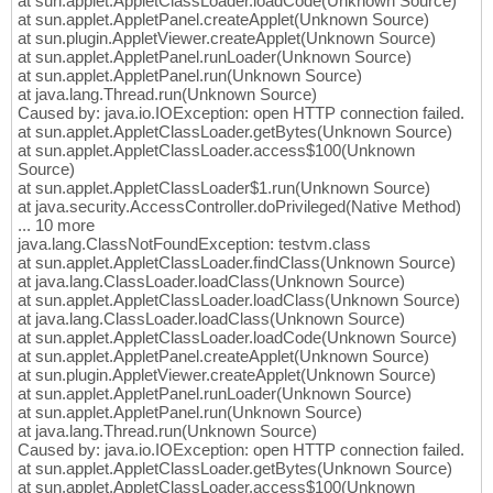
at sun.applet.AppletClassLoader.loadCode(Unknown Source)
at sun.applet.AppletPanel.createApplet(Unknown Source)
at sun.plugin.AppletViewer.createApplet(Unknown Source)
at sun.applet.AppletPanel.runLoader(Unknown Source)
at sun.applet.AppletPanel.run(Unknown Source)
at java.lang.Thread.run(Unknown Source)
Caused by: java.io.IOException: open HTTP connection failed.
at sun.applet.AppletClassLoader.getBytes(Unknown Source)
at sun.applet.AppletClassLoader.access$100(Unknown
Source)
at sun.applet.AppletClassLoader$1.run(Unknown Source)
at java.security.AccessController.doPrivileged(Native Method)
... 10 more
java.lang.ClassNotFoundException: testvm.class
at sun.applet.AppletClassLoader.findClass(Unknown Source)
at java.lang.ClassLoader.loadClass(Unknown Source)
at sun.applet.AppletClassLoader.loadClass(Unknown Source)
at java.lang.ClassLoader.loadClass(Unknown Source)
at sun.applet.AppletClassLoader.loadCode(Unknown Source)
at sun.applet.AppletPanel.createApplet(Unknown Source)
at sun.plugin.AppletViewer.createApplet(Unknown Source)
at sun.applet.AppletPanel.runLoader(Unknown Source)
at sun.applet.AppletPanel.run(Unknown Source)
at java.lang.Thread.run(Unknown Source)
Caused by: java.io.IOException: open HTTP connection failed.
at sun.applet.AppletClassLoader.getBytes(Unknown Source)
at sun.applet.AppletClassLoader.access$100(Unknown