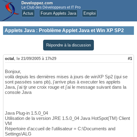
Developpez.com
Le Club des Développeurs et IT Pro
Actus
Forum Applets Java
Emploi
Applets Java
:
Problème Applet Java et Win XP SP2
Répondre à la discussion
octal
,
le 21/09/2005 à 17h29
#1
Bonjour,
voilà depuis les dernières mises à jours de winXP Sp2 (qui se
sont passées sans pb), j'arrive plus à executer les applets
Java, j'ai tjr une croix rouge et j'ai le message suivant dans la
console Java
Java Plug-in 1.5.0_04
Utilisation de la version JRE 1.5.0_04 Java HotSpot(TM) Client
VM
Répertoire d'accueil de l'utilisateur = C:\Documents and
Settings\ALG