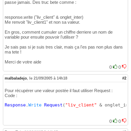
passe jamais. Des truc bete comme :
response.write ("liv_client" & onglet_inter)
Me renvoit "liv_client1" et non sa valeur.
En gros, comment cumuler un chiffre derriere un nom de
variable pour ensuite pouvoir l'utiliser ?
Je sais pas si je suis tres clair, mais ça l'es pas non plus dans
ma tete !
Merci de votre aide
0
0
malbaladejo
,
le 21/09/2005 à 14h18
#2
Pour récupérer une valeur postée il faut utiliser Request :
Code :
Response
.
Write
Request
(
"liv_client"
 & onglet_int
0
0