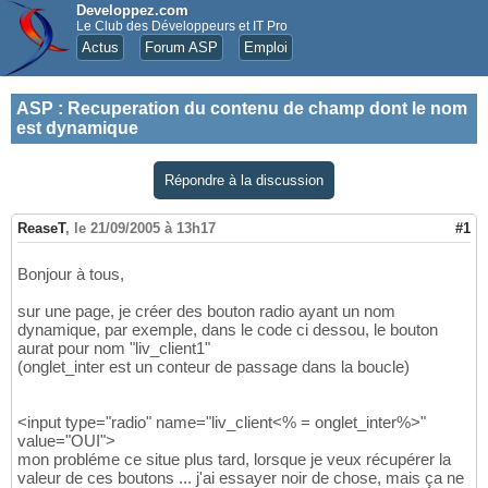
Developpez.com
Le Club des Développeurs et IT Pro
Actus
Forum ASP
Emploi
ASP
:
Recuperation du contenu de champ dont le nom
est dynamique
Répondre à la discussion
ReaseT
,
le 21/09/2005 à 13h17
#1
Bonjour à tous,
sur une page, je créer des bouton radio ayant un nom
dynamique, par exemple, dans le code ci dessou, le bouton
aurat pour nom "liv_client1"
(onglet_inter est un conteur de passage dans la boucle)
<input type="radio" name="liv_client<% = onglet_inter%>"
value="OUI">
mon probléme ce situe plus tard, lorsque je veux récupérer la
valeur de ces boutons ... j'ai essayer noir de chose, mais ça ne