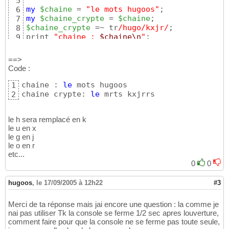
5
my
$chaine
 = 
"le mots hugoos"
6
my
$chaine_crypte
 = 
$chaine
7
$chaine_crypte
 =~ tr
/hugo/kxjr/
;

8
print 
"chaine : 
$chaine
\n
"
;

9
print 
"chaine crypte: 
$chaine_crypte
\n
"
;
10
==>
Code :
chaine : 
le
 mots hugoos

1
chaine crypte: 
le
 mrts kxjrrs
2
le h sera remplacé en k
le u en x
le g en j
le o en r
etc...
0
0
hugoos
,
le 17/09/2005 à 12h22
#3
Merci de ta réponse mais jai encore une question : la comme je
nai pas utiliser Tk la console se ferme 1/2 sec apres louverture,
comment faire pour que la console ne se ferme pas toute seule,