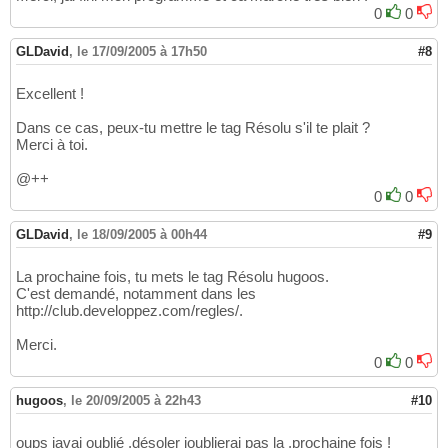
0
0
GLDavid
,
le 17/09/2005 à 17h50
#8
Excellent !
Dans ce cas, peux-tu mettre le tag Résolu s'il te plait ?
Merci à toi.
@++
0
0
GLDavid
,
le 18/09/2005 à 00h44
#9
La prochaine fois, tu mets le tag Résolu hugoos.
C'est demandé, notamment dans les
http://club.developpez.com/regles/.
Merci.
0
0
hugoos
,
le 20/09/2005 à 22h43
#10
oups javai oublié ,désoler joublierai pas la ,prochaine fois !