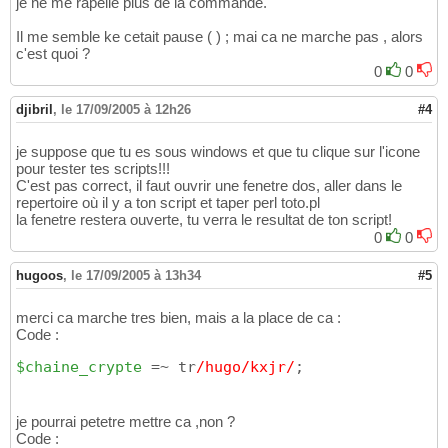
je ne me rapelle plus de la commande.
Il me semble ke cetait pause ( ) ; mai ca ne marche pas , alors
c'est quoi ?
0
0
djibril
,
le 17/09/2005 à 12h26
#4
je suppose que tu es sous windows et que tu clique sur l'icone
pour tester tes scripts!!!
C'est pas correct, il faut ouvrir une fenetre dos, aller dans le
repertoire où il y a ton script et taper perl toto.pl
la fenetre restera ouverte, tu verra le resultat de ton script!
0
0
hugoos
,
le 17/09/2005 à 13h34
#5
merci ca marche tres bien, mais a la place de ca :
Code :
$chaine_crypte
 =~ tr
/hugo/kxjr/
;
je pourrai petetre mettre ca ,non ?
Code :