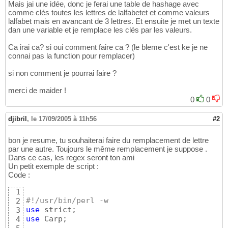
Mais jai une idée, donc je ferai une table de hashage avec
comme clés toutes les lettres de lalfabetet et comme valeurs
lalfabet mais en avancant de 3 lettres. Et ensuite je met un texte
dan une variable et je remplace les clés par les valeurs.
Ca irai ca? si oui comment faire ca ? (le bleme c'est ke je ne
connai pas la function pour remplacer)
si non comment je pourrai faire ?
merci de maider !
0
0
djibril
,
le 17/09/2005 à 11h56
#2
bon je resume, tu souhaiterai faire du remplacement de lettre
par une autre. Toujours le même remplacement je suppose .
Dans ce cas, les regex seront ton ami
Un petit exemple de script :
Code :
1
#!/usr/bin/perl -w
2
use
3
use
 Carp;

4