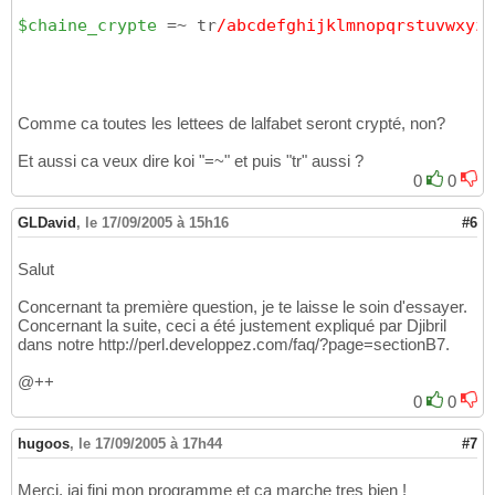
$chaine_crypte
 =~ tr
/abcdefghijklmnopqrstuvwxyz
Comme ca toutes les lettees de lalfabet seront crypté, non?
Et aussi ca veux dire koi "=~" et puis "tr" aussi ?
0
0
GLDavid
,
le 17/09/2005 à 15h16
#6
Salut
Concernant ta première question, je te laisse le soin d'essayer.
Concernant la suite, ceci a été justement expliqué par Djibril
dans notre http://perl.developpez.com/faq/?page=sectionB7.
@++
0
0
hugoos
,
le 17/09/2005 à 17h44
#7
Merci, jai fini mon programme et ca marche tres bien !