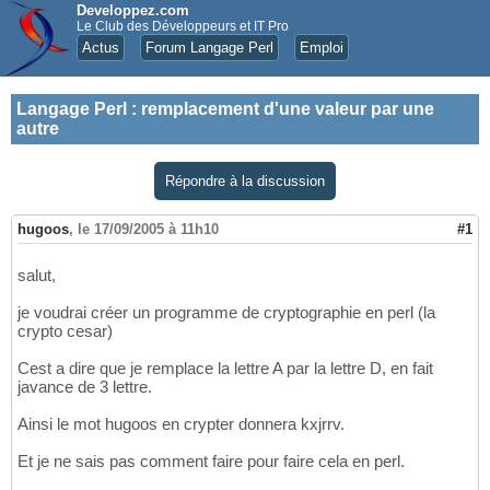
Developpez.com
Le Club des Développeurs et IT Pro
Actus
Forum Langage Perl
Emploi
Langage Perl
:
remplacement d'une valeur par une
autre
Répondre à la discussion
hugoos
,
le 17/09/2005 à 11h10
#1
salut,
je voudrai créer un programme de cryptographie en perl (la
crypto cesar)
Cest a dire que je remplace la lettre A par la lettre D, en fait
javance de 3 lettre.
Ainsi le mot hugoos en crypter donnera kxjrrv.
Et je ne sais pas comment faire pour faire cela en perl.