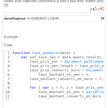
l'index d'un collection commence a zero il faut donc mettre zero
(0)
0
0
danielhagnoul
,
le 01/06/2015 à 23h59
#9
Exemple :
Code :
function
taux_yeneuro
(
data
)
{
1
var
 yen_taux_jpy = data.query.results.ra
2
        taux_prix_yen = 
document
.
getElements
3
        taux_prix_yen_length = taux_prix_yen
4
        taux_prix_converti_euro = 
document
.
g
5
	    taux_montant_en_yen = 
0
,

6
        taux_montant_converti_en_euro = 
0
;

7
8
for
(
var
 i = 
0
; i < taux_prix_yen_l
9
	    taux_montant_en_yen = 
parseFloat
10
	    taux_montant_converti_en_euro = 
11
12
if
(
 i == 
0
)
{
13