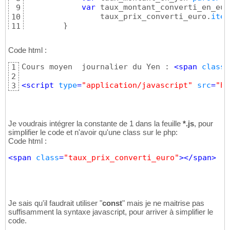
var
 taux_montant_converti_en_eur
9
		taux_prix_converti_euro.
item
10
}
11
12
}
;
13
Code html :
Cours moyen  journalier du Yen : 
<
span
class
=
1
2
<
script
type
=
"application/javascript"
src
=
"ht
3
Je voudrais intégrer la constante de 1 dans la feuille
*.js
, pour
simplifier le code et n'avoir qu'une class sur le php:
Code html :
<
span
class
=
"taux_prix_converti_euro"
>
</
span
>
Je sais qu'il faudrait utiliser "
const
" mais je ne maitrise pas
suffisamment la syntaxe javascript, pour arriver à simplifier le
code.