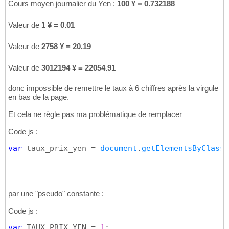
Cours moyen journalier du Yen :
100 ¥ = 0.732188 
Valeur de
1 ¥ = 0.01 
Valeur de
2758 ¥ = 20.19 
Valeur de
3012194 ¥ = 22054.91 
donc impossible de remettre le taux à 6 chiffres après la virgule
en bas de la page.
Et cela ne règle pas ma problématique de remplacer
Code js :
var
 taux_prix_yen = 
document
.
getElementsByClassN
par une "pseudo" constante :
Code js :
var
 TAUX_PRIX_YEN = 
1
;