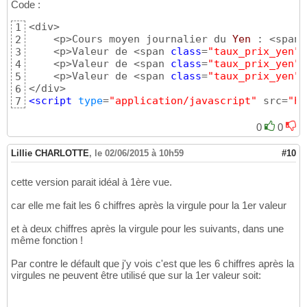
            taux_prix_converti_euro.
item
(
i
)
.
14
Code :
}
else
{
15
<div>

1
            taux_prix_converti_euro.
item
(
i
)
.
16
    <p>Cours moyen journalier du 
Yen
 : <span 
2
}
17
    <p>Valeur de <span 
class
=
"taux_prix_yen"
>
3
}
18
    <p>Valeur de <span 
class
=
"taux_prix_yen"
>
4
19
    <p>Valeur de <span 
class
=
"taux_prix_yen"
>
5
}
;
20
6
<script
 type
=
"application/javascript"
 src=
"ht
7
0
0
Lillie CHARLOTTE
,
le 02/06/2015 à 10h59
#10
cette version parait idéal à 1ère vue.
car elle me fait les 6 chiffres après la virgule pour la 1er valeur
et à deux chiffres après la virgule pour les suivants, dans une
même fonction !
Par contre le défault que j'y vois c'est que les 6 chiffres après la
virgules ne peuvent être utilisé que sur la 1er valeur soit: