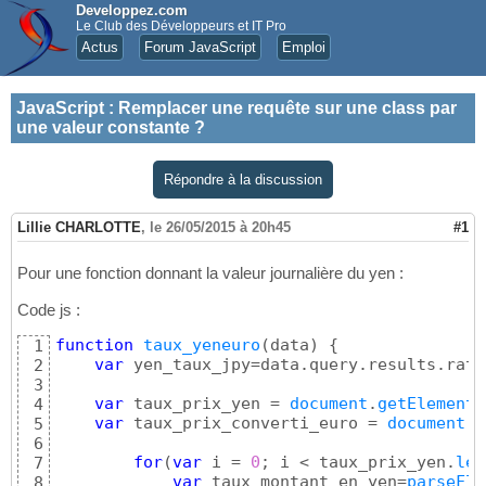
Developpez.com
Le Club des Développeurs et IT Pro
Actus
Forum JavaScript
Emploi
JavaScript
:
Remplacer une requête sur une class par
une valeur constante ?
Répondre à la discussion
Lillie CHARLOTTE
,
le 26/05/2015 à 20h45
#1
Pour une fonction donnant la valeur journalière du yen :
Code js :
function
taux_yeneuro
(
data
)
{
1
var
 yen_taux_jpy=data.query.results.rate
2
3
var
 taux_prix_yen = 
document
.
getElements
4
var
 taux_prix_converti_euro = 
document
.
g
5
6
for
(
var
 i = 
0
; i < taux_prix_yen.
len
7
var
 taux_montant_en_yen=
parseFlo
8