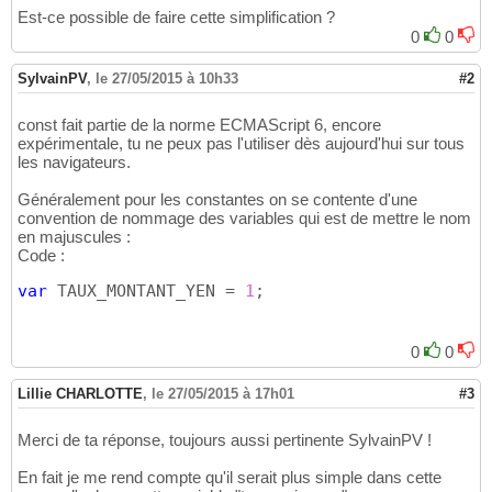
Est-ce possible de faire cette simplification ?
0
0
SylvainPV
,
le 27/05/2015 à 10h33
#2
const fait partie de la norme ECMAScript 6, encore
expérimentale, tu ne peux pas l'utiliser dès aujourd'hui sur tous
les navigateurs.
Généralement pour les constantes on se contente d'une
convention de nommage des variables qui est de mettre le nom
en majuscules :
Code :
var
 TAUX_MONTANT_YEN = 
1
;
0
0
Lillie CHARLOTTE
,
le 27/05/2015 à 17h01
#3
Merci de ta réponse, toujours aussi pertinente SylvainPV !
En fait je me rend compte qu'il serait plus simple dans cette