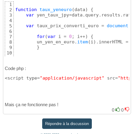
1
function
taux_yeneuro
(
data
)
{
2
var
 yen_taux_jpy=data.query.results.rate
3
4
var
 taux_prix_converti_euro = 
document
.
g
5
6
for
(
var
 i = 
0
; i++
)
{
7
	un_yen_en_euro.
item
(
i
)
.innerHTML = 
"
8
}
9
10
}
;

11
>
12
Code php :
<script type=
"application/javascript"
 src=
"https
Mais ça ne fonctionne pas !
0
0
Répondre à la discussion