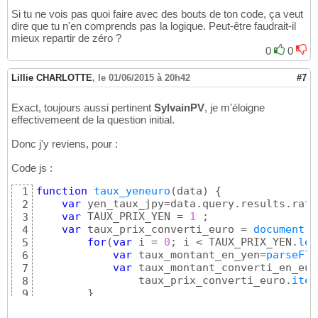
Si tu ne vois pas quoi faire avec des bouts de ton code, ça veut
dire que tu n'en comprends pas la logique. Peut-être faudrait-il
mieux repartir de zéro ?
0
0
Lillie CHARLOTTE
,
le 01/06/2015 à 20h42
#7
Exact, toujours aussi pertinent
SylvainPV
, je m'éloigne
effectivemeent de la question initial.
Donc j'y reviens, pour :
Code js :
function
taux_yeneuro
(
data
)
{
1
var
 yen_taux_jpy=data.query.results.rate
2
var
 TAUX_PRIX_YEN = 
1
 ;

3
var
 taux_prix_converti_euro = 
document
.
g
4
for
(
var
 i = 
0
; i < TAUX_PRIX_YEN.
len
5
var
 taux_montant_en_yen=
parseFlo
6
var
 taux_montant_converti_en_eur
7
		taux_prix_converti_euro.
item
8
}
9
}
;
10