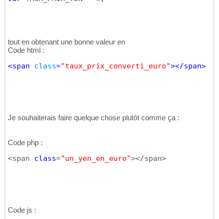
tout en obtenant une bonne valeur en
Code html :
<
span
class
=
"taux_prix_converti_euro"
>
</
span
>
Je souhaiterais faire quelque chose plutôt comme ça :
Code php :
<span 
class
=
"un_yen_en_euro"
></span>
Code js :