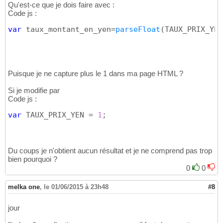
Qu'est-ce que je dois faire avec :
Code js :
var
 taux_montant_en_yen=
parseFloat
(
TAUX_PRIX_YEN
Puisque je ne capture plus le 1 dans ma page HTML ?
Si je modifie par
Code js :
var
 TAUX_PRIX_YEN = 
1
;
Du coups je n'obtient aucun résultat et je ne comprend pas trop
bien pourquoi ?
0
0
melka one
,
le 01/06/2015 à 23h48
#8
jour