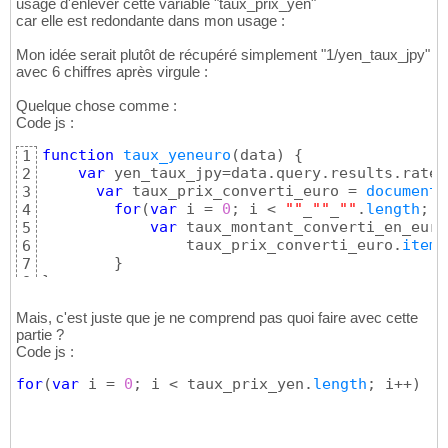
usage d'enlever cette variable "taux_prix_yen"
car elle est redondante dans mon usage :
Mon idée serait plutôt de récupéré simplement "1/yen_taux_jpy"
avec 6 chiffres après virgule :
Quelque chose comme :
Code js :
function
taux_yeneuro
(
data
)
{
1
var
 yen_taux_jpy=data.query.results.rate
[
2
var
 taux_prix_converti_euro = 
document
.
3
for
(
var
 i = 
0
; i < 
""
_
""
_
""
.
length
; i
4
var
 taux_montant_converti_en_euro
5
		taux_prix_converti_euro.
item
(
6
}
7
}
;
8
Mais, c'est juste que je ne comprend pas quoi faire avec cette
partie ?
Code js :
for
(
var
 i = 
0
; i < taux_prix_yen.
length
; i++
)