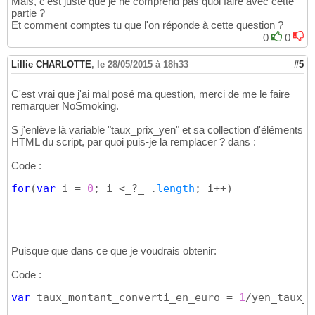
Mais, c'est juste que je ne comprend pas quoi faire avec cette
partie ?
Et comment comptes tu que l'on réponde à cette question ?
0
0
Lillie CHARLOTTE
,
le 28/05/2015 à 18h33
#5
C'est vrai que j'ai mal posé ma question, merci de me le faire
remarquer NoSmoking.
S j'enlève là variable "taux_prix_yen" et sa collection d'éléments
HTML du script, par quoi puis-je la remplacer ? dans :
Code :
for
(
var
 i = 
0
; i <_?_ .
length
; i++
)
Puisque que dans ce que je voudrais obtenir:
Code :
var
 taux_montant_converti_en_euro = 
1
/yen_taux_j