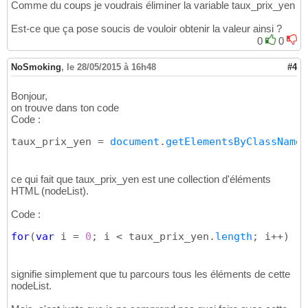
Comme du coups je voudrais éliminer la variable taux_prix_yen
Est-ce que ça pose soucis de vouloir obtenir la valeur ainsi ?
0
0
NoSmoking
,
le 28/05/2015 à 16h48
#4
Bonjour,
on trouve dans ton code
Code :
taux_prix_yen = 
document
.
getElementsByClassName
(
ce qui fait que taux_prix_yen est une collection d'éléments
HTML (nodeList).
Code :
for
(
var
 i = 
0
; i < taux_prix_yen.
length
; i++
)
signifie simplement que tu parcours tous les éléments de cette
nodeList.