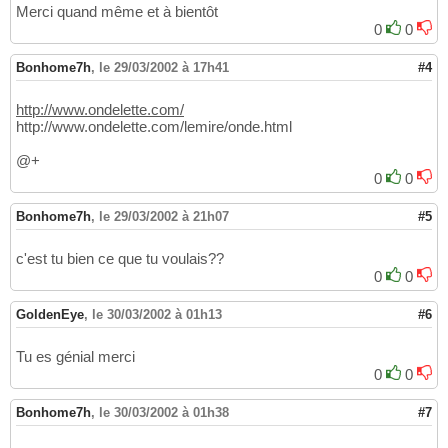
Merci quand même et à bientôt
0
0
Bonhome7h
,
le 29/03/2002 à 17h41
#4
http://www.ondelette.com/
http://www.ondelette.com/lemire/onde.html
@+
0
0
Bonhome7h
,
le 29/03/2002 à 21h07
#5
c'est tu bien ce que tu voulais??
0
0
GoldenEye
,
le 30/03/2002 à 01h13
#6
Tu es génial merci
0
0
Bonhome7h
,
le 30/03/2002 à 01h38
#7