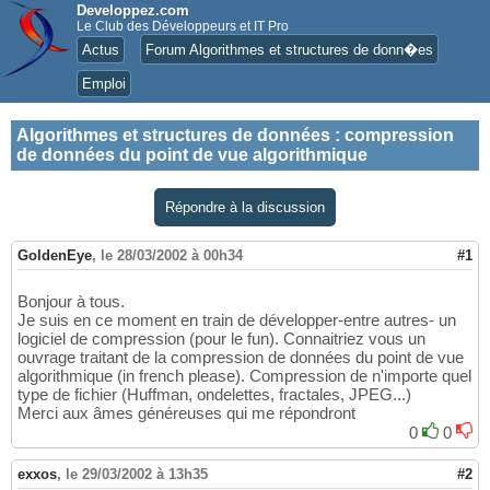
Developpez.com
Le Club des Développeurs et IT Pro
Actus
Forum Algorithmes et structures de donn�es
Emploi
Algorithmes et structures de données
:
compression
de données du point de vue algorithmique
Répondre à la discussion
GoldenEye
,
le 28/03/2002 à 00h34
#1
Bonjour à tous.
Je suis en ce moment en train de développer-entre autres- un
logiciel de compression (pour le fun). Connaitriez vous un
ouvrage traitant de la compression de données du point de vue
algorithmique (in french please). Compression de n'importe quel
type de fichier (Huffman, ondelettes, fractales, JPEG...)
Merci aux âmes généreuses qui me répondront
0
0
exxos
,
le 29/03/2002 à 13h35
#2