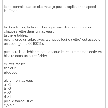
je ne connais pas de site mais je peux t'expliquer en speed
Huffman
tu lit un fichier, tu fais un histogramme des occurence de
chaques lettre dans un tableau .
tu trie le tableau.
puis tu cree un arbre avec a chaque feuille (lettre) est associe
un code (genre 0010011).
puis tu relis le fichier et pour chaque lettre tu mets son code en
binaire dans un autre fichier .
ex tres facile:
fichier1:
abbcccd
alors mon tableau:
a->1
b->2
c->3
d->1
puis le tableau trie:
c,b,a,d