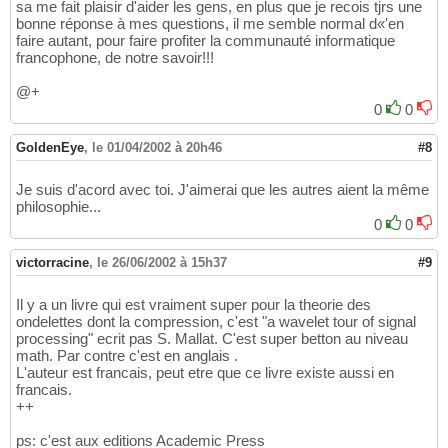
sa me fait plaisir d'aider les gens, en plus que je recois tjrs une
bonne réponse à mes questions, il me semble normal d«'en
faire autant, pour faire profiter la communauté informatique
francophone, de notre savoir!!!
@+
0
0
GoldenEye
,
le 01/04/2002 à 20h46
#8
Je suis d'acord avec toi. J'aimerai que les autres aient la même
philosophie...
0
0
victorracine
,
le 26/06/2002 à 15h37
#9
Il y a un livre qui est vraiment super pour la theorie des
ondelettes dont la compression, c'est "a wavelet tour of signal
processing" ecrit pas S. Mallat. C'est super betton au niveau
math. Par contre c'est en anglais .
L'auteur est francais, peut etre que ce livre existe aussi en
francais.
++
ps: c'est aux editions Academic Press