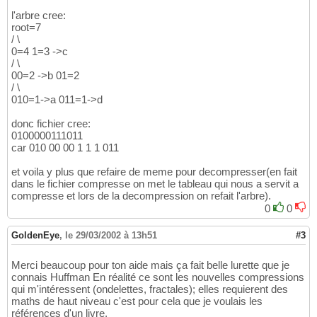
l'arbre cree:
root=7
/ \
0=4 1=3 ->c
/ \
00=2 ->b 01=2
/ \
010=1->a 011=1->d
donc fichier cree:
0100000111011
car 010 00 00 1 1 1 011
et voila y plus que refaire de meme pour decompresser(en fait
dans le fichier compresse on met le tableau qui nous a servit a
compresse et lors de la decompression on refait l'arbre).
0
0
GoldenEye
,
le 29/03/2002 à 13h51
#3
Merci beaucoup pour ton aide mais ça fait belle lurette que je
connais Huffman En réalité ce sont les nouvelles compressions
qui m'intéressent (ondelettes, fractales); elles requierent des
maths de haut niveau c'est pour cela que je voulais les
références d'un livre.