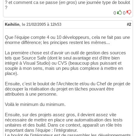
? et comment ca se passe (
en gros
) une journée type de boulot
?
0
0
Keihilin
,
le 21/02/2005 à 12h53
#2
Que l'équipe compte 4 ou 10 développeurs, cela ne fait pas une
énorme différence; les principes restent les mêmes...
La première chose est d'avoir un outil de gestion des sources
tels que Source Safe (dont le seul avantage est d'être bien
intégré à Visual Studio) ou CVS (beaucoup plus puissant et
souple à mon sens, mais un peu plus complexe à mettre en
place).
Ensuite, c'est le boulot de l'Architecte et/ou du Chef de projet de
découper la réalisation du projet en tâches pouvant être
attribuées à une personne.
Voilà le minimum du minimum.
Ensuite, sur des projets assez gros, il devient assez vite
nécessaire de mettre en place une automatisation des tests
unitaires et des build. Dans ce context, apparaît un rôle très
important dans l'équipe : l'intégrateur.
Le boulot de l'intégrateur est de rassembler les développements