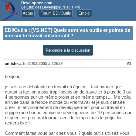
Developpez.com
Le Club des Développeurs et IT Pro
Actus
Forum EDI/Outils
Emploi
EDI/Outils
:
[VS.NET] Quels sont vos outils et points de
vue sur le travail collaboratif ?
Répondre à la discussion
anitshka
,
le 21/02/2005 à 12h39
#1
bonjour,
je suis une débutante du travail en équipe... faut avouer que
durant la fac, on a pas trop l'occasion de travailler à plus de 3 ou
4 personnes sur un même projet et en même temps.... Me voila
arrivée dans le féroce monde du vrai travail et je suis censée
créer un environnement de développement pour un travail en
équipe (une bonne equipe de développeurs de 10 personnes qui
risquent de pas mal tourner avec le temps mais le projet lui
restera fixe )
Comment faites vous par chez vous ? quels outils utilisez vous