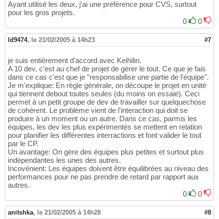
Ayant utilisé les deux, j'ai une préférence pour CVS, surtout
pour les gros projets.
0
0
ld9474
,
le 21/02/2005 à 14h23
#7
je suis entièrement d'accord avec Keihilin.
A 10 dev, c'est au chef de projet de gérer le tout. Ce que je fais
dans ce cas c'est que je "responsabilise une partie de l'équipe".
Je m'explique: En règle générale, on découpe le projet en unité
qui tiennent debout toutes seules (du moins on essaie). Ceci
permet à un petit groupe de dev de travailler sur quelquechose
de cohérent. Le problème vient de l'interaction qui doit se
produire à un moment ou un autre. Dans ce cas, parmis les
équipes, les dev les plus expérimentés se mettent en relation
pour planifier les différentes interractions et font valider le tout
par le CP.
Un avantage: On gère des équipes plus petites et surtout plus
indépendantes les unes des autres.
Incovénient: Les équipes doivent être équilibrées au niveau des
performances pour ne pas prendre de retard par rapport aux
autres.
0
0
anitshka
,
le 21/02/2005 à 14h28
#8