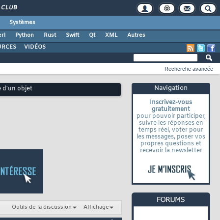
CLUB
Systèmes
rl
Python
Rust
Swift
Qt
XML
Autres
URCES
VIDÉOS
Recherche avancée
Navigation
e d'un objet
Inscrivez-vous
gratuitement
pour pouvoir participer,
suivre les réponses en
temps réel, voter pour
les messages, poser vos
propres questions et
recevoir la newsletter
Outils de la discussion
Affichage