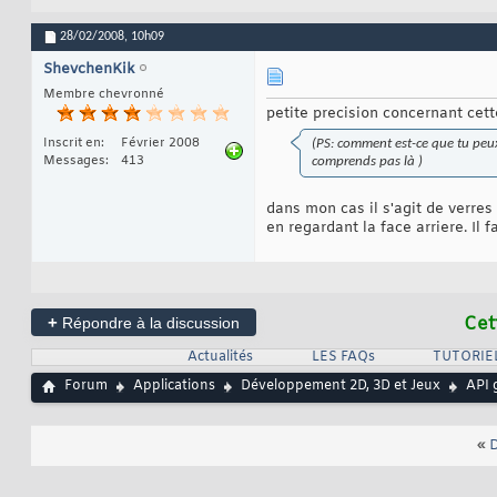
28/02/2008,
10h09
ShevchenKik
Membre chevronné
petite precision concernant cett
Inscrit en
Février 2008
(PS: comment est-ce que tu peux d
Messages
413
comprends pas là )
dans mon cas il s'agit de verres 
en regardant la face arriere. Il f
+
Cet
Répondre à la discussion
Actualités
LES FAQs
TUTORIE
Forum
Applications
Développement 2D, 3D et Jeux
API 
«
D