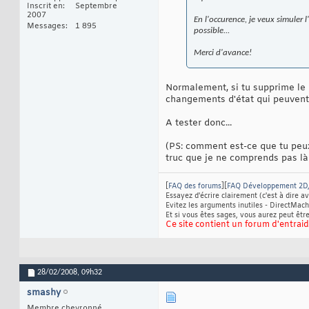
Inscrit en
Septembre
2007
En l'occurence, je veux simuler l
Messages
1 895
possible...
Merci d'avance!
Normalement, si tu supprime le b
changements d'état qui peuvent 
A tester donc...
(PS: comment est-ce que tu peux 
truc que je ne comprends pas l
[
FAQ des forums
][
FAQ Développement 2D,
Essayez d'écrire clairement (c'est à dire 
Evitez les arguments inutiles - DirectMach
Et si vous êtes sages, vous aurez peut être
Ce site contient un forum d'entraide 
28/02/2008,
09h32
smashy
Membre chevronné