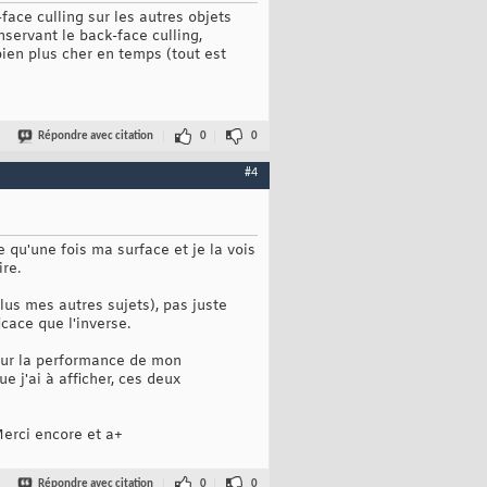
-face culling sur les autres objets
nservant le back-face culling,
bien plus cher en temps (tout est
Répondre avec citation
0
0
#4
 qu'une fois ma surface et je la vois
re.
 lus mes autres sujets), pas juste
icace que l'inverse.
 sur la performance de mon
 j'ai à afficher, ces deux
Merci encore et a+
Répondre avec citation
0
0