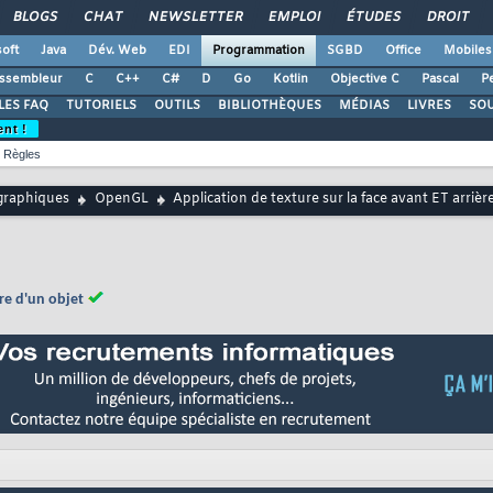
BLOGS
CHAT
NEWSLETTER
EMPLOI
ÉTUDES
DROIT
oft
Java
Dév. Web
EDI
Programmation
SGBD
Office
Mobiles
ssembleur
C
C++
C#
D
Go
Kotlin
Objective C
Pascal
Pe
LES FAQ
TUTORIELS
OUTILS
BIBLIOTHÈQUES
MÉDIAS
LIVRES
SO
ent !
Règles
graphiques
OpenGL
Application de texture sur la face avant ET arrièr
ère d'un objet