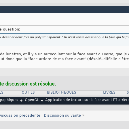
e question:
essiner deux fois un poly transparent ? Tu n'est censé dessiner que la face qui te fait 
de lunettes, et il y a un autocollant sur la face avant du verre, que je
aut donc que la "face arriere de ma face avant" (désolé...difficile d'être
te discussion est résolue.
LS
OUTILS
BIBLIOTHEQUES
LIVRES
graphiques
OpenGL
Application de texture sur la face avant ET arrièr
iscussion précédente
|
Discussion suivante
»