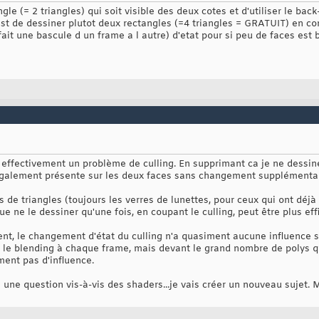
ngle (= 2 triangles) qui soit visible des deux cotes et d'utiliser le back
 est de dessiner plutot deux rectangles (=4 triangles = GRATUIT) en co
it une bascule d un frame a l autre) d'etat pour si peu de faces est 
 effectivement un problème de culling. En supprimant ca je ne dessine
 également présente sur les deux faces sans changement supplémentai
s de triangles (toujours les verres de lunettes, pour ceux qui ont déjà
ue ne le dessiner qu'une fois, en coupant le culling, peut être plus eff
ment, le changement d'état du culling n'a quasiment aucune influence
le blending à chaque frame, mais devant le grand nombre de polys que
ent pas d'influence.
une question vis-à-vis des shaders...je vais créer un nouveau sujet. 