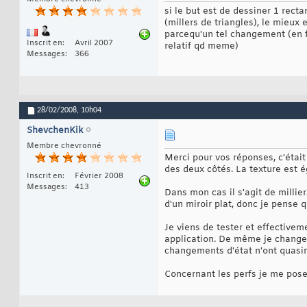
si le but est de dessiner 1 recta
(millers de triangles), le mieux
parcequ'un tel changement (en fa
Inscrit en
Avril 2007
relatif qd meme)
Messages
366
28/02/2008,
10h04
ShevchenKik
Membre chevronné
Merci pour vos réponses, c'était
des deux côtés. La texture est
Inscrit en
Février 2008
Messages
413
Dans mon cas il s'agit de millier
d'un miroir plat, donc je pense q
Je viens de tester et effective
application. De même je change 
changements d'état n'ont quasim
Concernant les perfs je me pose 