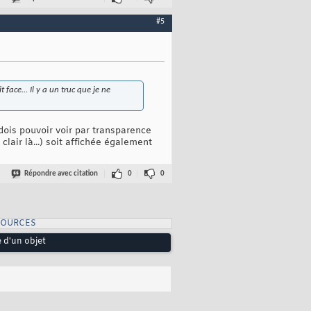
#5
face... Il y a un truc que je ne
 dois pouvoir voir par transparence
 clair là...) soit affichée également
Répondre avec citation
0
0
SOURCES
e d'un objet