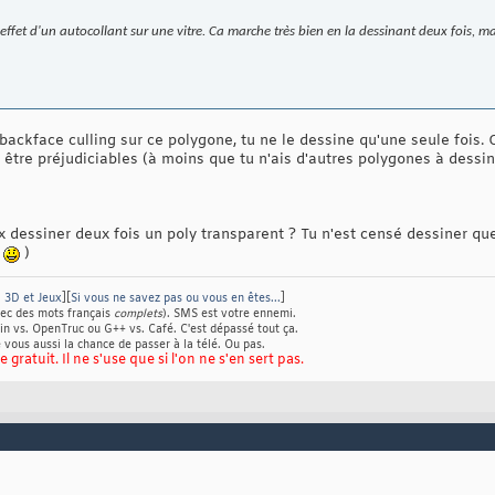
'effet d'un autocollant sur une vitre. Ca marche très bien en la dessinant deux fois, ma
ackface culling sur ce polygone, tu ne le dessine qu'une seule fois. C
être préjudiciables (à moins que tu n'ais d'autres polygones à dessin
dessiner deux fois un poly transparent ? Tu n'est censé dessiner que la 
à
)
 3D et Jeux
][
Si vous ne savez pas ou vous en êtes...
]
avec des mots français
complets
). SMS est votre ennemi.
in vs. OpenTruc ou G++ vs. Café. C'est dépassé tout ça.
 vous aussi la chance de passer à la télé. Ou pas.
gratuit. Il ne s'use que si l'on ne s'en sert pas.