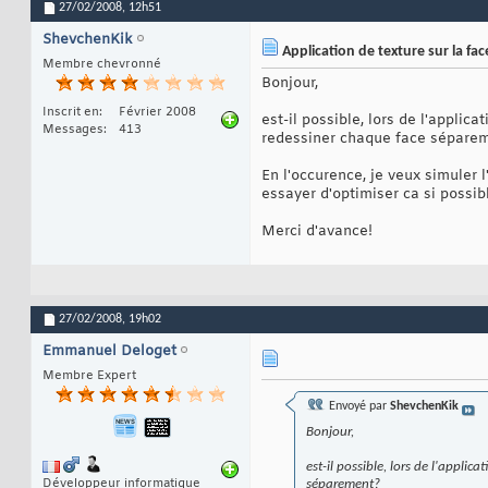
27/02/2008,
12h51
ShevchenKik
Application de texture sur la fac
Membre chevronné
Bonjour,
Inscrit en
Février 2008
est-il possible, lors de l'applic
Messages
413
redessiner chaque face sépare
En l'occurence, je veux simuler l
essayer d'optimiser ca si possibl
Merci d'avance!
27/02/2008,
19h02
Emmanuel Deloget
Membre Expert
Envoyé par
ShevchenKik
Bonjour,
est-il possible, lors de l'applic
Développeur informatique
séparement?