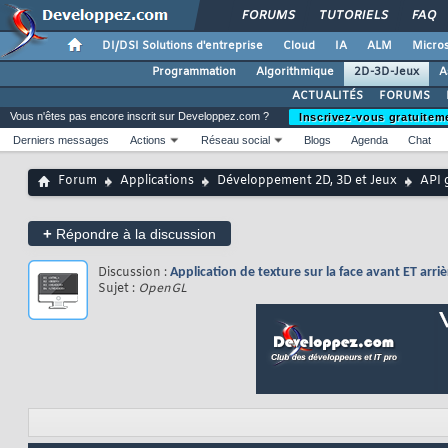
FORUMS
TUTORIELS
FAQ
DI/DSI Solutions d'entreprise
Cloud
IA
ALM
Micros
Programmation
Algorithmique
2D-3D-Jeux
A
ACTUALITÉS
FORUMS
Vous n'êtes pas encore inscrit sur Developpez.com ?
Inscrivez-vous gratuitem
Derniers messages
Actions
Réseau social
Blogs
Agenda
Chat
Forum
Applications
Développement 2D, 3D et Jeux
API 
+
Répondre à la discussion
Discussion :
Application de texture sur la face avant ET arri
Sujet :
OpenGL