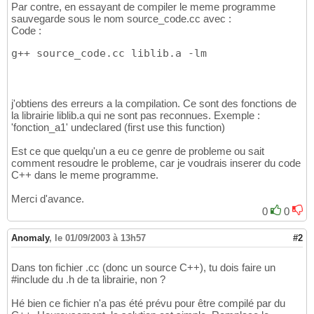
Par contre, en essayant de compiler le meme programme
sauvegarde sous le nom source_code.cc avec :
Code :
g++ source_code.cc liblib.a -lm
j'obtiens des erreurs a la compilation. Ce sont des fonctions de
la librairie liblib.a qui ne sont pas reconnues. Exemple :
'fonction_a1' undeclared (first use this function)
Est ce que quelqu'un a eu ce genre de probleme ou sait
comment resoudre le probleme, car je voudrais inserer du code
C++ dans le meme programme.
Merci d'avance.
0
0
Anomaly
,
le 01/09/2003 à 13h57
#2
Dans ton fichier .cc (donc un source C++), tu dois faire un
#include du .h de ta librairie, non ?
Hé bien ce fichier n'a pas été prévu pour être compilé par du