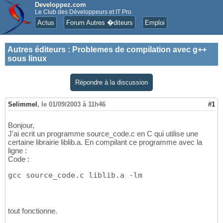
Developpez.com
Le Club des Développeurs et IT Pro
Actus
Forum Autres �diteurs
Emploi
Autres éditeurs
:
Problemes de compilation avec g++
sous linux
Répondre à la discussion
Selimmel
,
le 01/09/2003 à 11h46
#1
Bonjour,
J'ai ecrit un programme source_code.c en C qui utilise une
certaine librairie liblib.a. En compilant ce programme avec la
ligne :
Code :
gcc source_code.c liblib.a -lm
tout fonctionne.