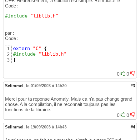
C++. Heureusement, la solution est simple. Remplace le
Code :
#include
 "liblib.h"
par :
Code :
extern
"C"
{
1
#include
 "liblib.h"
2
}
3
0
0
Selimmel
,
le 01/09/2003 à 14h20
#3
Merci pour ta reponse Anomaly. Mais ca n'a pas change grand
chose. A la compilation, il ne reconnait toujours pas les
fonctions de la librairie.
0
0
Selimmel
,
le 19/09/2003 à 14h43
#4