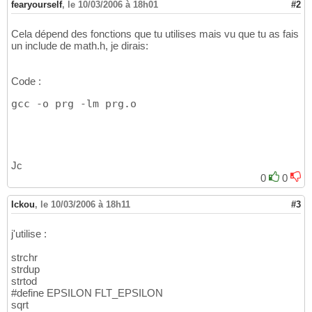
fearyourself
,
le 10/03/2006 à 18h01
#2
Cela dépend des fonctions que tu utilises mais vu que tu as fais
un include de math.h, je dirais:
Code :
gcc -o prg -lm prg.o
Jc
0
0
Ickou
,
le 10/03/2006 à 18h11
#3
j'utilise :
strchr
strdup
strtod
#define EPSILON FLT_EPSILON
sqrt