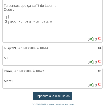
Tu penses que ça suffit de taper : :
Code :
1
gcc -o prg -lm prg.o
2
0
0
busy999
,
le 10/03/2006 à 18h14
#4
oui
0
0
Ickou
,
le 10/03/2006 à 18h27
#5
Merci
0
0
Répondre à la discussion
© 2000-2026 - www.developpez.com