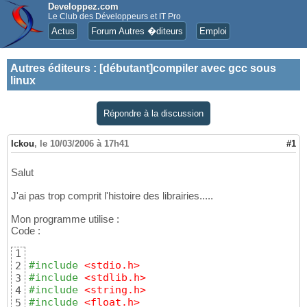
Developpez.com
Le Club des Développeurs et IT Pro
Actus
Forum Autres �diteurs
Emploi
Autres éditeurs
:
[débutant]compiler avec gcc sous
linux
Répondre à la discussion
Ickou
,
le 10/03/2006 à 17h41
#1
Salut
J'ai pas trop comprit l'histoire des librairies.....
Mon programme utilise :
Code :
1
#include
 <stdio.h>
2
#include
 <stdlib.h>
3
#include
 <string.h>
4
#include
 <float.h>
5