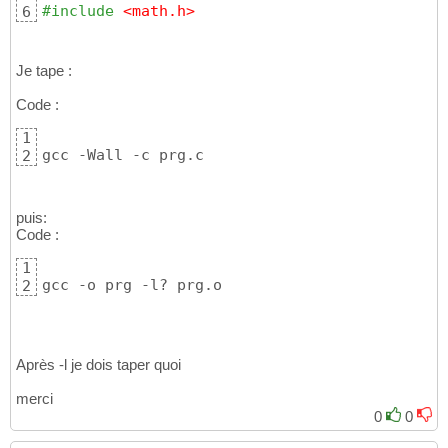
#include
 <math.h>
6
Je tape :
Code :
1
gcc -Wall -c prg.c
2
puis:
Code :
1
gcc -o prg -l? prg.o
2
Après -l je dois taper quoi
merci
0
0