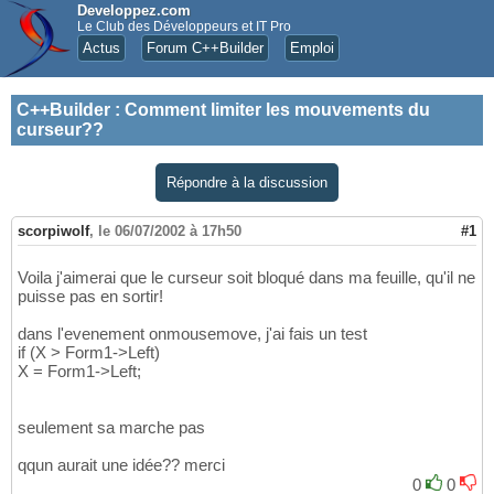
Developpez.com
Le Club des Développeurs et IT Pro
Actus
Forum C++Builder
Emploi
C++Builder
:
Comment limiter les mouvements du
curseur??
Répondre à la discussion
scorpiwolf
,
le 06/07/2002 à 17h50
#1
Voila j'aimerai que le curseur soit bloqué dans ma feuille, qu'il ne
puisse pas en sortir!
dans l'evenement onmousemove, j'ai fais un test
if (X > Form1->Left)
X = Form1->Left;
seulement sa marche pas
qqun aurait une idée?? merci
0
0