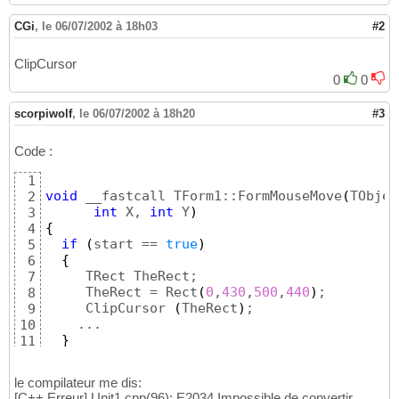
CGi
,
le 06/07/2002 à 18h03
#2
ClipCursor
0
0
scorpiwolf
,
le 06/07/2002 à 18h20
#3
Code :
1
void
 __fastcall TForm1::FormMouseMove
(
TObjec
2
int
 X, 
int
 Y
)
3
{
4
if
(
start == 
true
)
5
{
6
     TRect TheRect;

7
     TheRect = Rect
(
0
,
430
,
500
,
440
)
;

8
     ClipCursor 
(
TheRect
)
;

9
    ...

10
}
11
}
12
le compilateur me dis:
[C++ Erreur] Unit1.cpp(96): E2034 Impossible de convertir