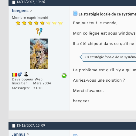
13/12/2007,
10h26
beegees
La stratégie locale de ce systè
Membre expérimenté
Bonjour tout le monde,
Mon collègue est sous windows 
Il a été chipoté dans ce qu'il n
La stratégie locale de ce systè
Le problème est qu'il n'y a qu'u
Développeur Web
Auriez-vous une solution ?
Inscrit en
Mars 2004
Messages
3 610
Merci d'avance.
beegees
13/12/2007,
15h09
Jannus