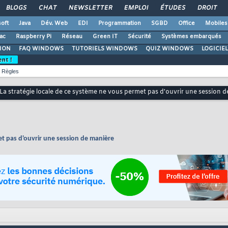
BLOGS
CHAT
NEWSLETTER
EMPLOI
ÉTUDES
DROIT
oft
Java
Dév. Web
EDI
Programmation
SGBD
Office
Mobiles
ac
Raspberry Pi
Réseau
Green IT
Sécurité
Systèmes embarqués
ION
FAQ WINDOWS
TUTORIELS WINDOWS
QUIZ WINDOWS
LOGICIE
ent !
Règles
La stratégie locale de ce système ne vous permet pas d'ouvrir une session 
et pas d'ouvrir une session de manière