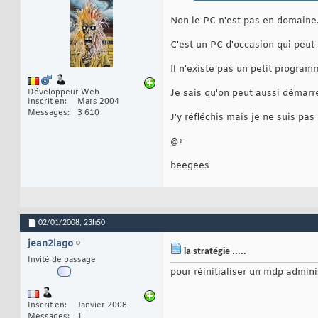
Non le PC n'est pas en domaine
C'est un PC d'occasion qui peut
Il n'existe pas un petit progra
Développeur Web
Je sais qu'on peut aussi démarr
Inscrit en
Mars 2004
Messages
3 610
J'y réfléchis mais je ne suis pas
@+
beegees
02/01/2008,
23h50
jean2lago
la stratégie .....
Invité de passage
pour réinitialiser un mdp adminis
Inscrit en
Janvier 2008
Messages
1