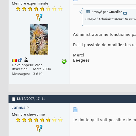
Membre expérimenté
Envoyé par
Guardian
Essaye "Administrateur" tu ver
Administrateur ne fonctionne pa
Est-il possible de modifier les 
Merci
Beegees
Développeur Web
Inscrit en
Mars 2004
Messages
3 610
13/12/2007,
17h11
Jannus
Membre chevronné
Je doute qu'il soit possible de