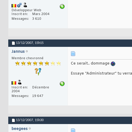
Développeur Web
Inscrit en
Mars 2004
Messages
3 610
13/12/2007,
15h15
Jannus
Membre chevronné
Ce serait.. dommage
Essaye "Administrateur" tu verr
Inscrit en
Décembre
2004
Messages
19 647
13/12/2007,
15h30
beegees