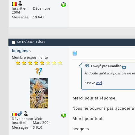
Inscrit en
Décembre
2004
Messages
19 647
13/12/2007,
19h33
beegees
Membre expérimenté
Envoyé par
Guardian
Je doute qu'il soit possible de
Essaye
ceci
Merci pour ta réponse.
Nous ne pouvons pas accéder à 
Merci pour tout.
Développeur Web
Inscrit en
Mars 2004
Messages
3 610
beegees