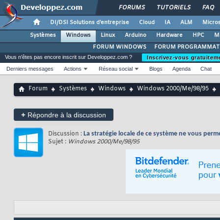
FORUMS
TUTORIELS
FAQ
DI/DSI Solutions d'entreprise
Cloud
IA
ALM
Micros
Systèmes
Windows
Linux
Arduino
Hardware
HPC
M
FORUM WINDOWS
FORUM PROGRAMMAT
Vous n'êtes pas encore inscrit sur Developpez.com ?
Inscrivez-vous gratuitem
Derniers messages
Actions
Réseau social
Blogs
Agenda
Chat
Forum
Systèmes
Windows
Windows 2000/Me/98/95
+
Répondre à la discussion
Discussion :
La stratégie locale de ce système ne vous perm
Sujet :
Windows 2000/Me/98/95