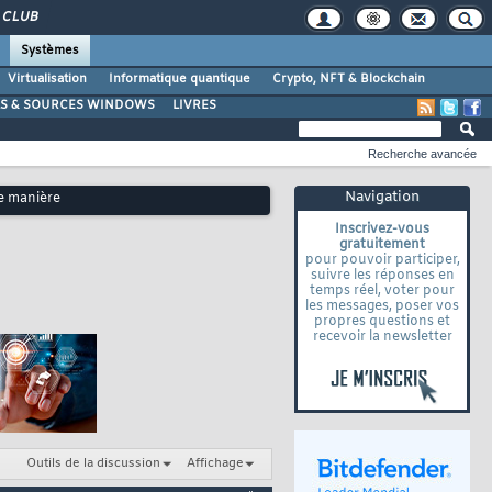
CLUB
Systèmes
Virtualisation
Informatique quantique
Crypto, NFT & Blockchain
LS & SOURCES WINDOWS
LIVRES
Recherche avancée
Navigation
de manière
Inscrivez-vous
gratuitement
pour pouvoir participer,
suivre les réponses en
temps réel, voter pour
les messages, poser vos
propres questions et
recevoir la newsletter
Outils de la discussion
Affichage