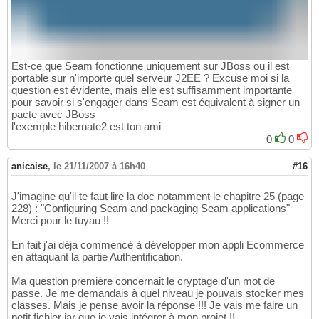
Est-ce que Seam fonctionne uniquement sur JBoss ou il est
portable sur n'importe quel serveur J2EE ? Excuse moi si la
question est évidente, mais elle est suffisamment importante
pour savoir si s'engager dans Seam est équivalent à signer un
pacte avec JBoss
l'exemple hibernate2 est ton ami
0
0
anicaise
,
le 21/11/2007 à 16h40
#16
J'imagine qu'il te faut lire la doc notamment le chapitre 25 (page
228) : "Configuring Seam and packaging Seam applications"
Merci pour le tuyau !!
En fait j'ai déjà commencé à développer mon appli Ecommerce
en attaquant la partie Authentification.
Ma question première concernait le cryptage d'un mot de
passe. Je me demandais à quel niveau je pouvais stocker mes
classes. Mais je pense avoir la réponse !!! Je vais me faire un
petit fichier jar que je vais intégrer à mon projet !!