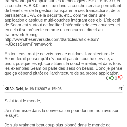
framework qui s'appuie sur les technologies JSF et EJB 3.0, et
la couche EJB 3.0 constitue donc la couche service permettant
de bénéficier de la gestion transparente des transactions, de la
persistence JPA, de la sécurité, etc., comme dans une
application classique multi-couches intégrant des ejb. L'objectif
de Seam est surtout de faciliter l'intégration de ces couches, et
en cela il se présente comme un concurrent direct au
framework Spring.
http://www.theserverside.com/tt/articles/article.tss?
l=JBossSeamFramework
En tout cas, moi je ne vois pas ce qui dans l'architecture de
Seam ferait penser qu'il n'y aurait pas de couche service, a
priori, puisque les ejb constituent la couche métier, et dans tous
les exemples Seam on parle des session beans. Donc je pense
que ça dépend plutôt de l'architecture de sa propre application.
0
0
KiLVaiDeN
,
le 19/11/2007 à 15h03
#7
Salut tout le monde,
Je m'immisce dans la conversation pour donner mon avis sur
le sujet.
Je suis vraiment beaucoup plus plongé dans le monde de