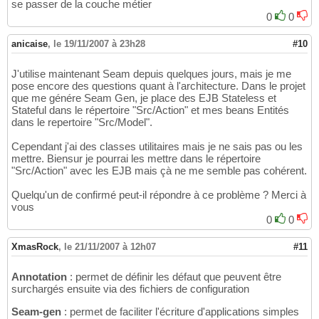
se passer de la couche métier
0
0
anicaise
,
le 19/11/2007 à 23h28
#10
J'utilise maintenant Seam depuis quelques jours, mais je me
pose encore des questions quant à l'architecture. Dans le projet
que me génére Seam Gen, je place des EJB Stateless et
Stateful dans le répertoire "Src/Action" et mes beans Entités
dans le repertoire "Src/Model".
Cependant j'ai des classes utilitaires mais je ne sais pas ou les
mettre. Biensur je pourrai les mettre dans le répertoire
"Src/Action" avec les EJB mais çà ne me semble pas cohérent.
Quelqu'un de confirmé peut-il répondre à ce problème ? Merci à
vous
0
0
XmasRock
,
le 21/11/2007 à 12h07
#11
Annotation
: permet de définir les défaut que peuvent être
surchargés ensuite via des fichiers de configuration
Seam-gen
: permet de faciliter l'écriture d'applications simples