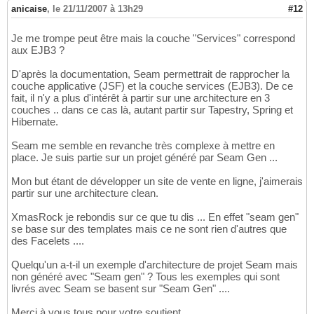
anicaise
,
le 21/11/2007 à 13h29
#12
Je me trompe peut être mais la couche "Services" correspond
aux EJB3 ?
D'après la documentation, Seam permettrait de rapprocher la
couche applicative (JSF) et la couche services (EJB3). De ce
fait, il n'y a plus d'intérêt à partir sur une architecture en 3
couches .. dans ce cas là, autant partir sur Tapestry, Spring et
Hibernate.
Seam me semble en revanche très complexe à mettre en
place. Je suis partie sur un projet généré par Seam Gen ...
Mon but étant de développer un site de vente en ligne, j'aimerais
partir sur une architecture clean.
XmasRock je rebondis sur ce que tu dis ... En effet "seam gen"
se base sur des templates mais ce ne sont rien d'autres que
des Facelets ....
Quelqu'un a-t-il un exemple d'architecture de projet Seam mais
non généré avec "Seam gen" ? Tous les exemples qui sont
livrés avec Seam se basent sur "Seam Gen" ....
Merci à vous tous pour votre soutient...