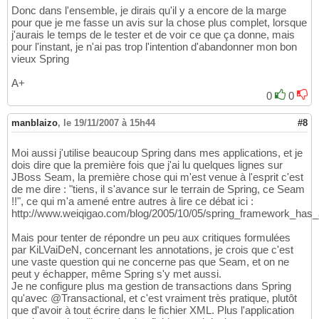
Donc dans l'ensemble, je dirais qu'il y a encore de la marge
pour que je me fasse un avis sur la chose plus complet, lorsque
j'aurais le temps de le tester et de voir ce que ça donne, mais
pour l'instant, je n'ai pas trop l'intention d'abandonner mon bon
vieux Spring
A+
0
0
manblaizo
,
le 19/11/2007 à 15h44
#8
Moi aussi j'utilise beaucoup Spring dans mes applications, et je
dois dire que la première fois que j'ai lu quelques lignes sur
JBoss Seam, la première chose qui m'est venue à l'esprit c'est
de me dire : "tiens, il s'avance sur le terrain de Spring, ce Seam
!!", ce qui m'a amené entre autres à lire ce débat ici :
http://www.weiqigao.com/blog/2005/10/05/spring_framework_has
Mais pour tenter de répondre un peu aux critiques formulées
par KiLVaiDeN, concernant les annotations, je crois que c'est
une vaste question qui ne concerne pas que Seam, et on ne
peut y échapper, même Spring s'y met aussi.
Je ne configure plus ma gestion de transactions dans Spring
qu'avec @Transactional, et c'est vraiment très pratique, plutôt
que d'avoir à tout écrire dans le fichier XML. Plus l'application