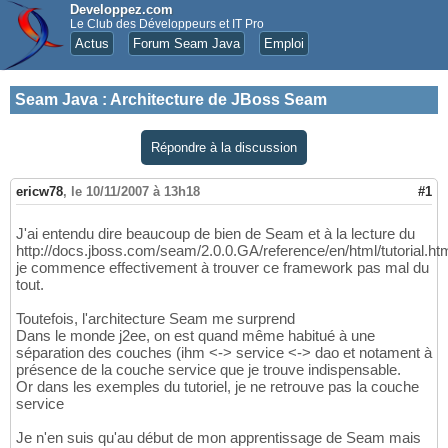
Developpez.com
Le Club des Développeurs et IT Pro
Actus
Forum Seam Java
Emploi
Seam Java
:
Architecture de JBoss Seam
Répondre à la discussion
ericw78
,
le 10/11/2007 à 13h18
#1
J'ai entendu dire beaucoup de bien de Seam et à la lecture du
http://docs.jboss.com/seam/2.0.0.GA/reference/en/html/tutorial.htm
je commence effectivement à trouver ce framework pas mal du
tout.
Toutefois, l'architecture Seam me surprend
Dans le monde j2ee, on est quand même habitué à une
séparation des couches (ihm <-> service <-> dao et notament à
présence de la couche service que je trouve indispensable.
Or dans les exemples du tutoriel, je ne retrouve pas la couche
service
Je n'en suis qu'au début de mon apprentissage de Seam mais