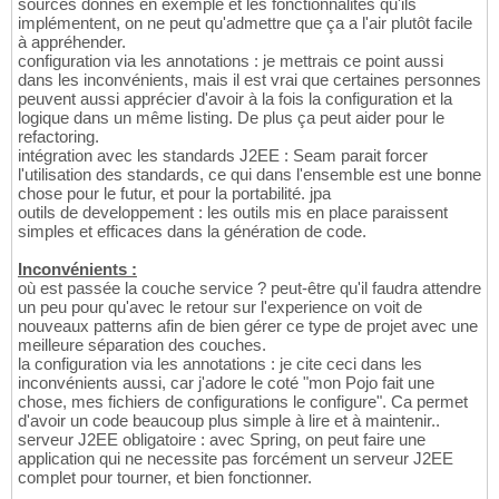
sources donnés en exemple et les fonctionnalités qu'ils
implémentent, on ne peut qu'admettre que ça a l'air plutôt facile
à appréhender.
configuration via les annotations : je mettrais ce point aussi
dans les inconvénients, mais il est vrai que certaines personnes
peuvent aussi apprécier d'avoir à la fois la configuration et la
logique dans un même listing. De plus ça peut aider pour le
refactoring.
intégration avec les standards J2EE : Seam parait forcer
l'utilisation des standards, ce qui dans l'ensemble est une bonne
chose pour le futur, et pour la portabilité. jpa
outils de developpement : les outils mis en place paraissent
simples et efficaces dans la génération de code.
Inconvénients :
où est passée la couche service ? peut-être qu'il faudra attendre
un peu pour qu'avec le retour sur l'experience on voit de
nouveaux patterns afin de bien gérer ce type de projet avec une
meilleure séparation des couches.
la configuration via les annotations : je cite ceci dans les
inconvénients aussi, car j'adore le coté "mon Pojo fait une
chose, mes fichiers de configurations le configure". Ca permet
d'avoir un code beaucoup plus simple à lire et à maintenir..
serveur J2EE obligatoire : avec Spring, on peut faire une
application qui ne necessite pas forcément un serveur J2EE
complet pour tourner, et bien fonctionner.