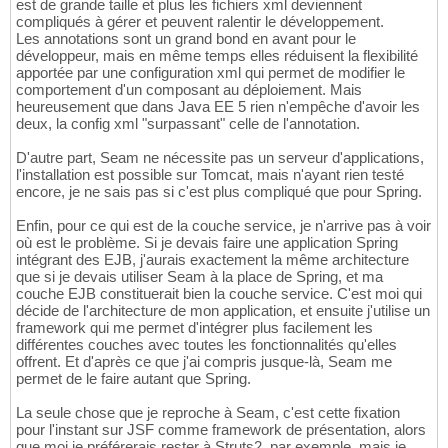
est de grande taille et plus les fichiers xml deviennent
compliqués à gérer et peuvent ralentir le développement.
Les annotations sont un grand bond en avant pour le
développeur, mais en même temps elles réduisent la flexibilité
apportée par une configuration xml qui permet de modifier le
comportement d'un composant au déploiement. Mais
heureusement que dans Java EE 5 rien n'empêche d'avoir les
deux, la config xml "surpassant" celle de l'annotation.
D'autre part, Seam ne nécessite pas un serveur d'applications,
l'installation est possible sur Tomcat, mais n'ayant rien testé
encore, je ne sais pas si c'est plus compliqué que pour Spring.
Enfin, pour ce qui est de la couche service, je n'arrive pas à voir
où est le problème. Si je devais faire une application Spring
intégrant des EJB, j'aurais exactement la même architecture
que si je devais utiliser Seam à la place de Spring, et ma
couche EJB constituerait bien la couche service. C'est moi qui
décide de l'architecture de mon application, et ensuite j'utilise un
framework qui me permet d'intégrer plus facilement les
différentes couches avec toutes les fonctionnalités qu'elles
offrent. Et d'après ce que j'ai compris jusque-là, Seam me
permet de le faire autant que Spring.
La seule chose que je reproche à Seam, c'est cette fixation
pour l'instant sur JSF comme framework de présentation, alors
que moi je préférerais rester à Struts2, par exemple, mais je