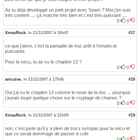
As tu déjà développé un petit projet avec Seam ? Moi j'en suis
très content .... çà marche très bien et c'est très puissant ....
0
0
XmasRock
,
le 21/11/2007 à 16h47
#17
ce que j'aime, c'est la panoplie de truc prêt à l'emploi et
puissants
Pour la secu, tu as vu le chapitre 13 ?
0
0
anicaise
,
le 21/11/2007 à 17h06
#18
Oui j'ai vu le chapitre 13 comme le reste de la doc ... pourquoi
j'aurais loupé quelque chose sur le cryptage de chaines ?
0
0
XmasRock
,
le 21/11/2007 à 21h09
#19
non, c'est juste qu'il y a plein de trucs sympas pour la sécu et
que ce serait dommage de passer à coté
0
0