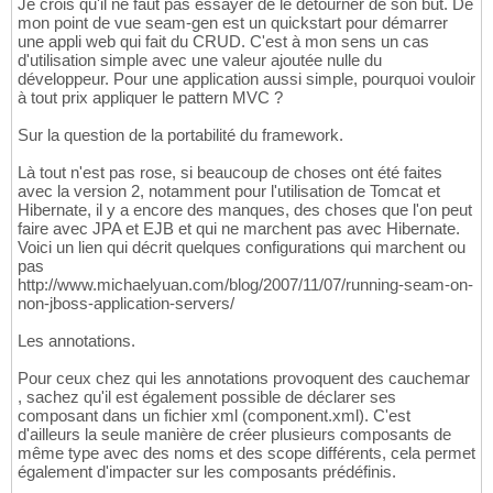
Je crois qu'il ne faut pas essayer de le détourner de son but. De
mon point de vue seam-gen est un quickstart pour démarrer
une appli web qui fait du CRUD. C'est à mon sens un cas
d'utilisation simple avec une valeur ajoutée nulle du
développeur. Pour une application aussi simple, pourquoi vouloir
à tout prix appliquer le pattern MVC ?
Sur la question de la portabilité du framework.
Là tout n'est pas rose, si beaucoup de choses ont été faites
avec la version 2, notamment pour l'utilisation de Tomcat et
Hibernate, il y a encore des manques, des choses que l'on peut
faire avec JPA et EJB et qui ne marchent pas avec Hibernate.
Voici un lien qui décrit quelques configurations qui marchent ou
pas
http://www.michaelyuan.com/blog/2007/11/07/running-seam-on-
non-jboss-application-servers/
Les annotations.
Pour ceux chez qui les annotations provoquent des cauchemar
, sachez qu'il est également possible de déclarer ses
composant dans un fichier xml (component.xml). C'est
d'ailleurs la seule manière de créer plusieurs composants de
même type avec des noms et des scope différents, cela permet
également d'impacter sur les composants prédéfinis.