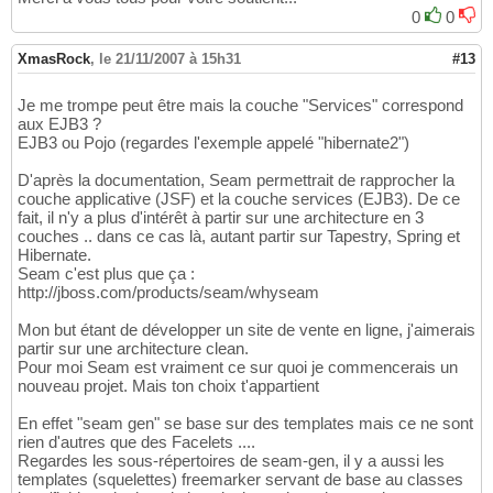
0
0
XmasRock
,
le 21/11/2007 à 15h31
#13
Je me trompe peut être mais la couche "Services" correspond
aux EJB3 ?
EJB3 ou Pojo (regardes l'exemple appelé "hibernate2")
D'après la documentation, Seam permettrait de rapprocher la
couche applicative (JSF) et la couche services (EJB3). De ce
fait, il n'y a plus d'intérêt à partir sur une architecture en 3
couches .. dans ce cas là, autant partir sur Tapestry, Spring et
Hibernate.
Seam c'est plus que ça :
http://jboss.com/products/seam/whyseam
Mon but étant de développer un site de vente en ligne, j'aimerais
partir sur une architecture clean.
Pour moi Seam est vraiment ce sur quoi je commencerais un
nouveau projet. Mais ton choix t'appartient
En effet "seam gen" se base sur des templates mais ce ne sont
rien d'autres que des Facelets ....
Regardes les sous-répertoires de seam-gen, il y a aussi les
templates (squelettes) freemarker servant de base au classes