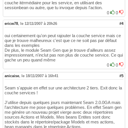
couche itérmédiaire pour les service, en utilisant des
sessionbean ou autre, que tu invoque depuis l'action.
0
0
ericw78
,
le 12/11/2007 à 20h26
#4
oui certainement qu'on peut rajouter la couche service mais ce
que je trouve malheureux c'est que ce ne soit pas par défaut
dans les exemples
De plus, le module Seam Gen que je trouve d'ailleurs assez
impressionnant, n'inclut pas non plus de couche service. Ce qui
gache un peu quand même
0
0
anicaise
,
le 18/11/2007 à 16h41
#5
Seam s'appuie en effet sur une architecture 2 tiers. Exit donc la
couche services !
J'utilise depuis quelques jours maintenant Seam 2.0.0GA mais
l'architecture me pose quelques problèmes. En effet Seam gen
me génére un nouveau projet vierge avec deux répertoires
sources Actions et Models. Mes beans Entites sont donc
stockés dans le répertoire/package Models et mes actions,
bean managés dans le répertoire Actions.