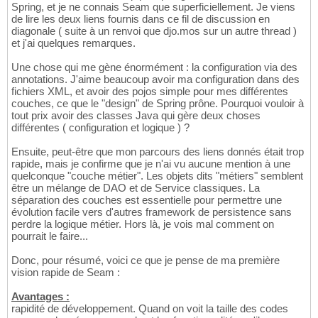
Spring, et je ne connais Seam que superficiellement. Je viens
de lire les deux liens fournis dans ce fil de discussion en
diagonale ( suite à un renvoi que djo.mos sur un autre thread )
et j'ai quelques remarques.
Une chose qui me gène énormément : la configuration via des
annotations. J'aime beaucoup avoir ma configuration dans des
fichiers XML, et avoir des pojos simple pour mes différentes
couches, ce que le "design" de Spring prône. Pourquoi vouloir à
tout prix avoir des classes Java qui gère deux choses
différentes ( configuration et logique ) ?
Ensuite, peut-être que mon parcours des liens donnés était trop
rapide, mais je confirme que je n'ai vu aucune mention à une
quelconque "couche métier". Les objets dits "métiers" semblent
être un mélange de DAO et de Service classiques. La
séparation des couches est essentielle pour permettre une
évolution facile vers d'autres framework de persistence sans
perdre la logique métier. Hors là, je vois mal comment on
pourrait le faire...
Donc, pour résumé, voici ce que je pense de ma première
vision rapide de Seam :
Avantages :
rapidité de développement. Quand on voit la taille des codes