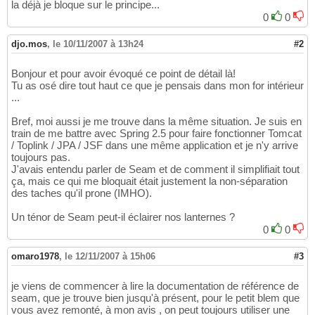
la déjà je bloque sur le principe...
0
0
djo.mos
,
le 10/11/2007 à 13h24
#2
Bonjour et pour avoir évoqué ce point de détail là!
Tu as osé dire tout haut ce que je pensais dans mon for intérieur
...
Bref, moi aussi je me trouve dans la même situation. Je suis en
train de me battre avec Spring 2.5 pour faire fonctionner Tomcat
/ Toplink / JPA / JSF dans une même application et je n'y arrive
toujours pas.
J'avais entendu parler de Seam et de comment il simplifiait tout
ça, mais ce qui me bloquait était justement la non-séparation
des taches qu'il prone (IMHO).
Un ténor de Seam peut-il éclairer nos lanternes ?
0
0
omaro1978
,
le 12/11/2007 à 15h06
#3
je viens de commencer à lire la documentation de référence de
seam, que je trouve bien jusqu'à présent, pour le petit blem que
vous avez remonté, à mon avis , on peut toujours utiliser une